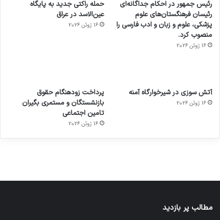
رئیس جمهور در احکام جداگانه‌ای
حمله راکتی جدید به پایگاه
رئیسان فرهنگستان‌های علوم
عین‌الاسد در عراق
پزشکی، علوم و زبان و ادب فارسی را
16 ژوئن 2026
منصوب کرد.
16 ژوئن 2026
آماده
ی سفر
عکاسی
هدفون
ورزش با
برای
مجازی
با طعم
های
آتش سوزی در شیرخوارگاه آمنه
پرداخت زودهنگام حقوق
ساعت
کشف
…
2023
بازنشستگان و مستمری بگیران
16 ژوئن 2026
هوشمند
توسط
توسط
توسط
توسط
تامین اجتماعی
ژاکت
ژاکت
توسط
ژاکت
ژاکت
در
در
ژاکت
16 ژوئن 2026
در
در
دسامبر
دسامبر
در دسامبر
دسامبر
دسامبر
12, 2022
12, 2022
12, 2022
12, 2022
12, 2022
مطالب پر بازدید