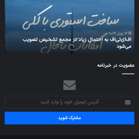
احتمال
می‌
زیاد
باع
در
سق
مجمع
هوا
تشخیص
شود
تصویب
16 ژوئن 2026
اف‌ای‌تی‌اف به احتمال زیاد در مجمع تشخیص تصویب
می‌شود
می‌شود
شبکه 
عضویت در خبرنامه
آدرس
ایمیل
خود
را
وارد
کنید