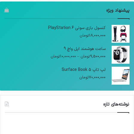
پیشنهاد ویژه
کنسول بازی سونی PlayStation 6
18,000,000
تومان
ساعت هوشمند اپل واچ 9
9,500,000
تومان
–
10,000,000
تومان
لپ تاپ Surface Book 5
70,000,000
تومان
نوشته‌های تازه