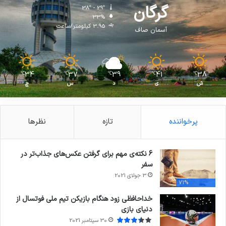
گرگان
38º - 29º
33%
3.95 کیلومتر/ساعت
آسمان صاف
34
37
39
41
38
℃
℃
℃
℃
℃
ش
ی
د
س
چ
پرخواننده
تازه
نظرها
6 نکته‌ی مهم برای گرفتن عکس‌های جذاب‌تر در
سفر
3 جولای 2021
71%
خداحافظی زود هنگام بازیکن تیم ملی فوتسال از
دنیای بازی
30 سپتامبر 2021