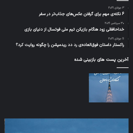
3 جولای 2021
6 نکته‌ی مهم برای گرفتن عکس‌های جذاب‌تر در سفر
30 سپتامبر 2021
خداحافظی زود هنگام بازیکن تیم ملی فوتسال از دنیای بازی
11 جولای 2021
راکستار داستان فوق‌العاده‌ی رد دد ریدمپشن را چگونه روایت کرد؟
آخرین پست های بازبینی شده
اف‌ای‌تی‌اف
شبک
به
5G