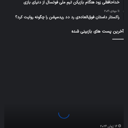
خداحافظی زود هنگام بازیکن تیم ملی فوتسال از دنیای بازی
11 جولای 2021
راکستار داستان فوق‌العاده‌ی رد دد ریدمپشن را چگونه روایت کرد؟
آخرین پست های بازبینی شده
اف‌ای‌تی‌اف
به
احتمال
زیاد
در
مجمع
تشخیص
تصویب
16 ژوئن 2026