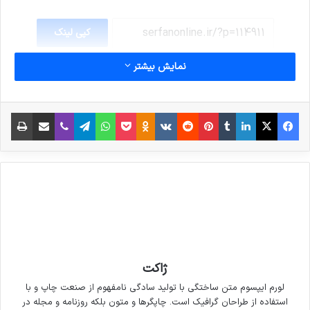
کپی لینک
نمایش بیشتر
فیس بوک
X
لینکدین
‫تامبلر
‫پین‌ترست
‫رددیت
‫VKontakte
پاکت
واتس آپ
‫Odnoklassniki
تلگرام
وایبر
اشتراک گذاری از طریق ایمیل
چاپ
ژاکت
لورم ایپسوم متن ساختگی با تولید سادگی نامفهوم از صنعت چاپ و با
استفاده از طراحان گرافیک است. چاپگرها و متون بلکه روزنامه و مجله در