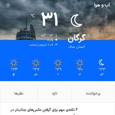
آب و هوا
31
℃
گرگان
33º - 29º
40%
2.08 کیلومتر/ساعت
آسمان صاف
34
37
39
40
33
℃
℃
℃
℃
℃
ش
ی
د
س
چ
پرخواننده
تازه
نظرها
6 نکته‌ی مهم برای گرفتن عکس‌های جذاب‌تر در