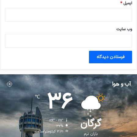
ایمیل
*
وب‌ سایت
آب و هوا
36
℃
گرگان
36º - 27º
32%
3.61 کیلومتر/ساعت
باران نرم