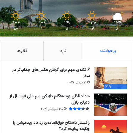
34
39
40
38
34
℃
℃
℃
℃
℃
ج
ش
ی
د
س
پرخواننده
تازه
نظرها
6 نکته‌ی مهم برای گرفتن عکس‌های جذاب‌تر در
سفر
3 جولای 2021
71%
خداحافظی زود هنگام بازیکن تیم ملی فوتسال از
دنیای بازی
30 سپتامبر 2021
راکستار داستان فوق‌العاده‌ی رد دد ریدمپشن را
چگونه روایت کرد؟