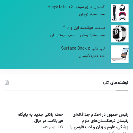
کنسول بازی سونی PlayStation 6
18,000,000
تومان
ساعت هوشمند اپل واچ 9
9,500,000
تومان
–
10,000,000
تومان
لپ تاپ Surface Book 5
70,000,000
تومان
نوشته‌های تازه
رئیس جمهور در احکام جداگانه‌ای
حمله راکتی جدید به پایگاه
رئیسان فرهنگستان‌های علوم
عین‌الاسد در عراق
پزشکی، علوم و زبان و ادب فارسی را
16 ژوئن 2026