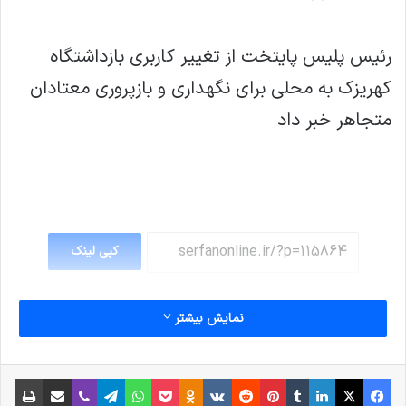
رئیس پلیس پایتخت از تغییر کاربری بازداشتگاه
کهریزک به محلی برای نگهداری و بازپروری معتادان
متجاهر خبر داد
کپی لینک
نمایش بیشتر
فیس بوک
X
لینکدین
‫تامبلر
‫پین‌ترست
‫رددیت
‫VKontakte
پاکت
واتس آپ
‫Odnoklassniki
تلگرام
وایبر
اشتراک گذاری از طریق ایمیل
چاپ