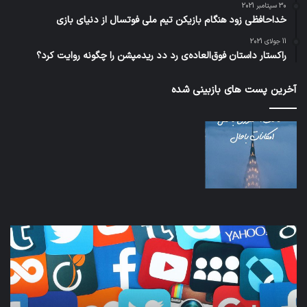
30 سپتامبر 2021
خداحافظی زود هنگام بازیکن تیم ملی فوتسال از دنیای بازی
11 جولای 2021
راکستار داستان فوق‌العاده‌ی رد دد ریدمپشن را چگونه روایت کرد؟
آخرین پست های بازبینی شده
نخستین
تداب
وسیله
زما
کاملا
خوا
خودران
و
نقلیه
بید
اپل