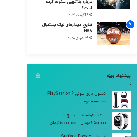
درباره بلاکچین سکوت کرده
است؟
9 آگوست 2021
نتایج دیدار‌های لیگ بسکتبال
NBA
29 جولای 2020
پیشنهاد ویژه
کنسول بازی سونی PlayStation 6
18,000,000
تومان
ساعت هوشمند اپل واچ 9
9,500,000
تومان
–
10,000,000
تومان
لپ تاپ Surface Book 5