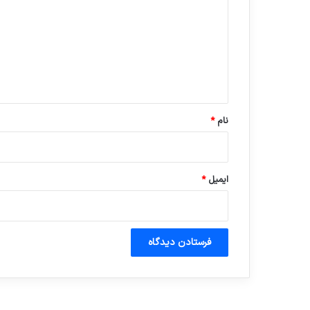
د
گ
ا
ه
*
نام
*
ایمیل
*
آماده برای کشف
ی سفر مجازی …
توسط ژاکت
توسط ژاکت
در دسامبر 12, 2022
در دسامبر 12, 2022