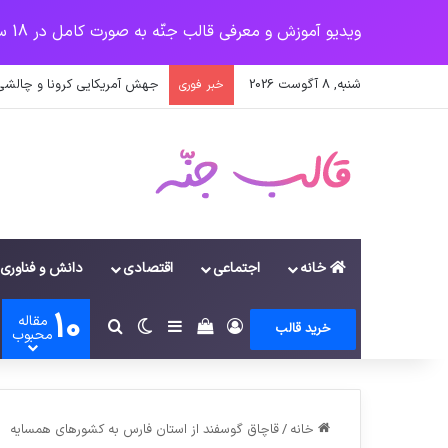
ویدیو آموزش و معرفی قالب جنّه به صورت کامل در 18 سرفصل
شنبه, 8 آگوست 2026
جهش آمریکایی کرونا و چالشی 
خبر فوری
خانه
اجتماعی
اقتصادی
دانش و فناوری
10
مقاله
ورود
سایدبار
دیدن سبد خرید
تغییر پوسته
جستجو برای
خرید قالب
محبوب
خانه
/
قاچاق گوسفند از استان فارس به کشورهای همسایه