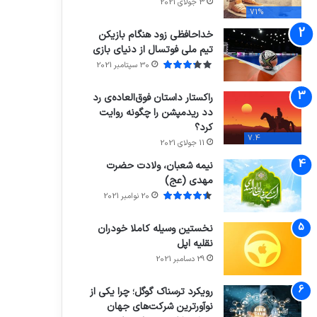
3 جولای 2021
71%
خداحافظی زود هنگام بازیکن
تیم ملی فوتسال از دنیای بازی
30 سپتامبر 2021
راکستار داستان فوق‌العاده‌ی رد
دد ریدمپشن را چگونه روایت
کرد؟
7.4
11 جولای 2021
نیمه شعبان، ولادت حضرت
مهدی (عج)
20 نوامبر 2021
نخستین وسیله کاملا خودران
نقلیه اپل
29 دسامبر 2021
رویکرد ترسناک گوگل؛ چرا یکی از
نوآورترین شرکت‌های جهان