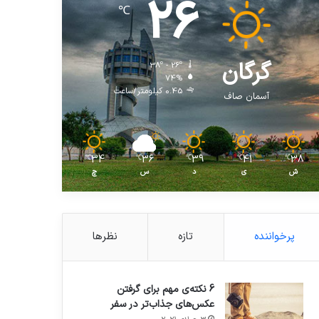
26
℃
گرگان
38º - 26º
74%
0.45 کیلومتر/ساعت
آسمان صاف
34
36
39
41
38
℃
℃
℃
℃
℃
ش
ی
د
س
چ
پرخواننده
تازه
نظرها
6 نکته‌ی مهم برای گرفتن
عکس‌های جذاب‌تر در سفر