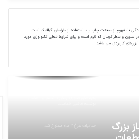
عکس خودرو جایگزین پژو ۲۰۶ در ایران لو
رفت.
دگی نامفهوم از صنعت چاپ و با استفاده از طراحان گرافیک است.
در ستون و سطرآنچنان که لازم است و برای شرایط فعلی تکنولوژی مورد
ابزارهای کاربردی می باشد.
مدلی که مسئولین فیفا میان ایرانو ببرن
جام‌جهانی
زهره فکورصبور(بازیگر)باانتشاراین عکس
نوشت: قاضى خداست
صادرات مرغ ۲ ماه ممنوع شد
نداران
مهلت ۲۰ روزه به ۲ خودروساز بزرگ برای
ترخیص ۳۰۰۰ کانتینر قطعات از گمرک