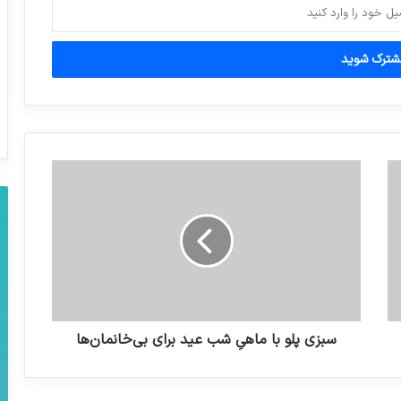
مهلت ۲۰ روزه به ۲ خودروساز بزرگ برای
ترخیص ۳۰۰۰ کانتینر قطعات از گمرک
رئیس جمهور درهمایش استانداران
عکس خودرو جایگزین پژو ۲۰۶ در ایران لو
رفت.
مدلی که مسئولین فیفا میان ایرانو ببرن
جام‌جهانی
سبزی پلو با ماهیِ شب عید برای بی‌خانمان‌ها