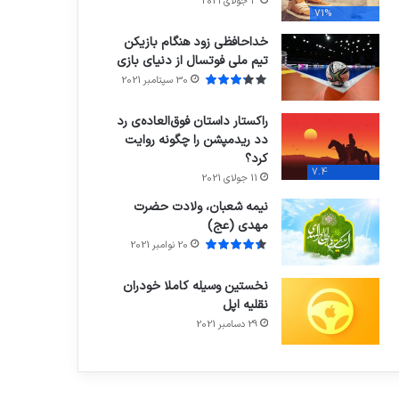
3 جولای 2021
71%
خداحافظی زود هنگام بازیکن
تیم ملی فوتسال از دنیای بازی
30 سپتامبر 2021
راکستار داستان فوق‌العاده‌ی رد
دد ریدمپشن را چگونه روایت
کرد؟
7.4
11 جولای 2021
نیمه شعبان، ولادت حضرت
مهدی (عج)
20 نوامبر 2021
نخستین وسیله کاملا خودران
نقلیه اپل
29 دسامبر 2021