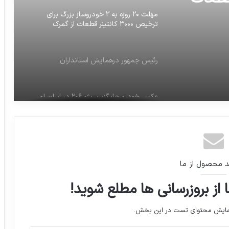
رئیس جمهور درهمایش استانداران
 خودروساز بزرگ
عکس خودرو جایگزین پژو ۲۰۶ در ایران لو
انتینر قطعات
رفت.
مدلی که مسئولین فیفا میان ایرانو ببرن
جام‌جهانی
زهره فکورصبور(بازیگر)باانتشاراین عکس
نوشت: قاضى خداست
د محصول از ما
 از بروزرسانی ها مطلع شوید!
صادرات مرغ ۲ ماه ممنوع شد
نمایش محتوای تست در این بخش.