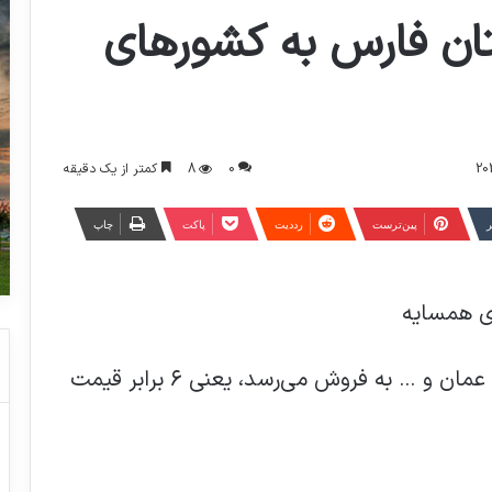
تان فارس به کشورهای
0
8
کمتر از یک دقیقه
ر
‫پین‌ترست
‫رددیت
پاکت
چاپ
ی همسایه
گوسفندانی که هرکدام ۵ میلیون تومان در عمان و … به فروش می‌رسد، یعنی ۶ برابر قیمت