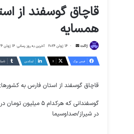
قاچاق گوسفند از اس
همسایه
ارسال
ژاکت
16 ژوئن 2026
آخرین به روز رسانی: 16 ژوئن 2026
ایمیل
فیس بوک
X
لینکدین
‫تامبل
قاچاق گوسفند از استان فارس به کشورها
در شیراز/صداوسیما