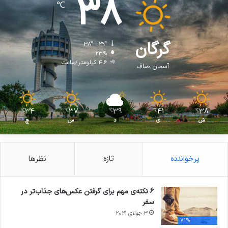
38
℃
گرگان
38º - 29º
23%
4.6 کیلومتر/ساعت
آسمان صاف
34
37
39
41
38
℃
℃
℃
℃
℃
ش
ی
د
س
چ
پرخواننده
تازه
نظرها
6 نکته‌ی مهم برای گرفتن عکس‌های جذاب‌تر در
سفر
3 جولای 2021
71%