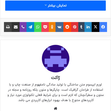
نمایش بیشتر
فیس بوک
X
لینکدین
‫تامبلر
‫پین‌ترست
‫رددیت
‫VKontakte
پاکت
واتس آپ
‫Odnoklassniki
تلگرام
وایبر
اشتراک گذاری از طریق ایمیل
چاپ
ژاکت
لورم ایپسوم متن ساختگی با تولید سادگی نامفهوم از صنعت چاپ و با
استفاده از طراحان گرافیک است. چاپگرها و متون بلکه روزنامه و مجله در
ستون و سطرآنچنان که لازم است و برای شرایط فعلی تکنولوژی مورد نیاز و
کاربردهای متنوع با هدف بهبود ابزارهای کاربردی می باشد.
وبسایت