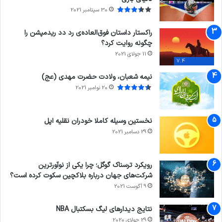
30 سپتامبر 2021
راکستار داستان فوق‌العاده‌ی رد دد ریدمپشن را
چگونه روایت کرد؟
11 جولای 2021
7.4
نیمه شعبان، ولادت حضرت مهدی (عج)
20 نوامبر 2021
نخستین وسیله کاملا خودران نقلیه اپل
29 دسامبر 2021
رویکرد ترسناک گوگل؛ چرا یکی از نوآورترین
شرکت‌های جهان درباره بلاکچین سکوت کرده است؟
9 آگوست 2021
نتایج دیدار‌های لیگ بسکتبال NBA
29 جولای 2020