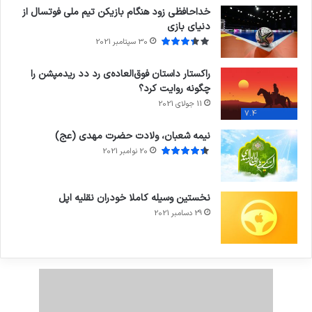
خداحافظی زود هنگام بازیکن تیم ملی فوتسال از
دنیای بازی
30 سپتامبر 2021
راکستار داستان فوق‌العاده‌ی رد دد ریدمپشن را
چگونه روایت کرد؟
11 جولای 2021
7.4
نیمه شعبان، ولادت حضرت مهدی (عج)
20 نوامبر 2021
نخستین وسیله کاملا خودران نقلیه اپل
29 دسامبر 2021