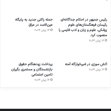
رئیس جمهور در احکام جداگانه‌ای
حمله راکتی جدید به پایگاه
رئیسان فرهنگستان‌های علوم
عین‌الاسد در عراق
پزشکی، علوم و زبان و ادب فارسی را
16 ژوئن 2026
منصوب کرد.
16 ژوئن 2026
آماده
ی سفر
عکاسی
هدفون
ورزش با
برای
مجازی
با طعم
های
آتش سوزی در شیرخوارگاه آمنه
پرداخت زودهنگام حقوق
ساعت
کشف
…
2023
بازنشستگان و مستمری بگیران
16 ژوئن 2026
هوشمند
توسط
توسط
توسط
توسط
تامین اجتماعی
ژاکت
ژاکت
توسط
ژاکت
ژاکت
در
در
ژاکت
16 ژوئن 2026
در
در
دسامبر
دسامبر
در دسامبر
دسامبر
دسامبر
12, 2022
12, 2022
12, 2022
12, 2022
12, 2022