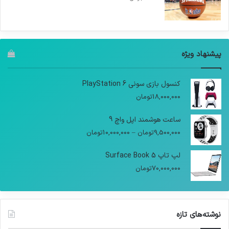
پیشنهاد ویژه
کنسول بازی سونی PlayStation 6
18,000,000
تومان
ساعت هوشمند اپل واچ 9
9,500,000
تومان
–
10,000,000
تومان
لپ تاپ Surface Book 5
70,000,000
تومان
نوشته‌های تازه