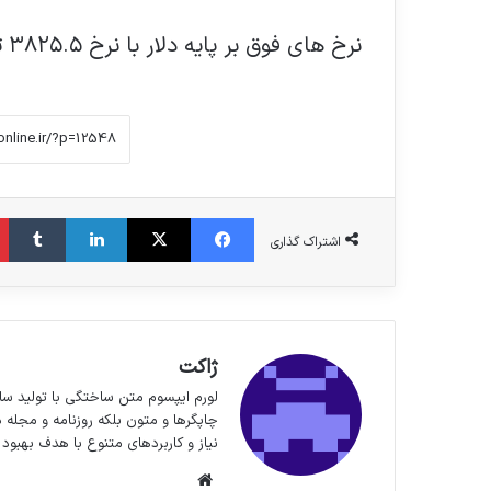
نرخ های فوق بر پایه دلار با نرخ ۳۸۲۵.۵ تومان محاسبه شده است
فیس بوک
X
لینکدین
‫تا
اشتراک گذاری
ژاکت
لورم ایپسوم متن ساختگی با تولید سا
چاپگرها و متون بلکه روزنامه و مجله 
نیاز و کاربردهای متنوع با هدف بهبود 
وبسایت