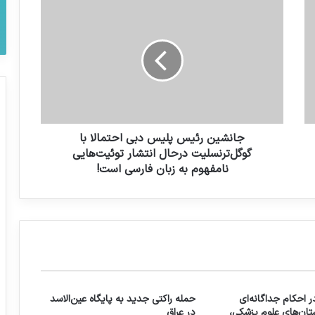
آذری جهرمی: به دلیل وقوع زلزله در برخی
محله‌های تهران امکان برقراری تماس سخت
شده است/
جانشین رئیس پلیس دبی احتمالا با
گوگل‌ترنسلیت درحال انتشار توئیت‌هایی
نامفهوم به زبان فارسی است!
 احکام جداگانه‌ای
حمله راکتی جدید به پایگاه عین‌الاسد
تان‌های علوم پزشکی،
در عراق