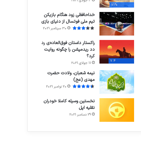
3 جولای 2021
71%
خداحافظی زود هنگام بازیکن
تیم ملی فوتسال از دنیای بازی
30 سپتامبر 2021
راکستار داستان فوق‌العاده‌ی رد
دد ریدمپشن را چگونه روایت
کرد؟
7.4
11 جولای 2021
نیمه شعبان، ولادت حضرت
مهدی (عج)
20 نوامبر 2021
نخستین وسیله کاملا خودران
نقلیه اپل
29 دسامبر 2021