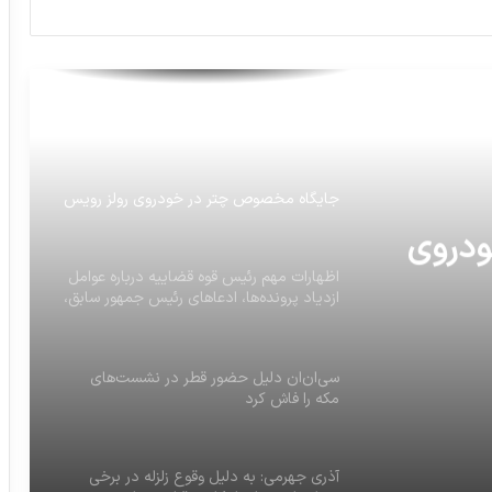
اگه هر ایرانی روزی فقط یه دونه برنج رو دور
بریزه حدود 8 تن میشه
رنگی شدنش چیزی از غم انگیز بودنش کم
نمیکنه
جایگاه مخصوص چتر در خودروی رولز رویس
ودروی
اظهارات مهم رئیس قوه قضاییه درباره عوامل
ازدیاد پرونده‌ها، ادعا‌های رئیس جمهور سابق،
اعدام بابک زنجانی، فتنه گران قدیم و جدید،
حساب‌های قوه قضاییه، ادعا‌ها علیه خانواده،
علنی بودن دادگاه‌ها، بودجه دستگاه قضا،
سی‌ان‌ان دلیل حضور قطر در نشست‌های
بورسیه‌ها و …
مکه را فاش کرد
آذری جهرمی: به دلیل وقوع زلزله در برخی