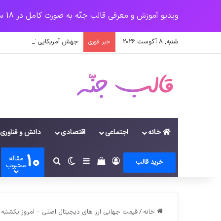
ویدیو آموزش و معرفی قالب جنّه به صورت کامل در 18 سرفصل
شنبه, 8 آگوست 2026
جهش آمریکایی کرونا و چالشی 
خبر فوری
خانه
اجتماعی
اقتصادی
دانش و فناوری
10
مقاله
ورود
سایدبار
دیدن سبد خرید
تغییر پوسته
جستجو برای
خرید قالب
محبوب
خانه
/
قیمت جهانی ارز های دیجیتال اصلی – امروز یکشنبه ۱۳۹۶/۰۵/۱۵ به شرح زیر است: