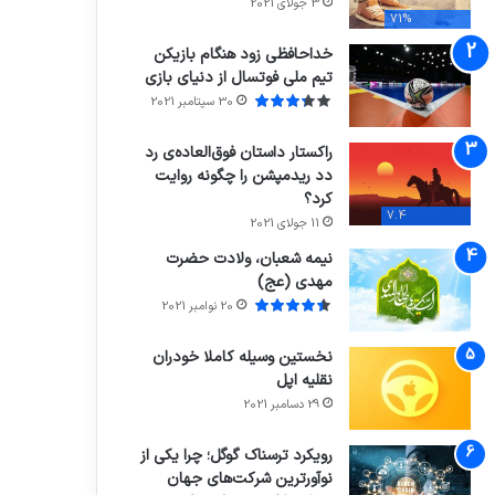
3 جولای 2021
71%
خداحافظی زود هنگام بازیکن
تیم ملی فوتسال از دنیای بازی
30 سپتامبر 2021
راکستار داستان فوق‌العاده‌ی رد
دد ریدمپشن را چگونه روایت
کرد؟
7.4
11 جولای 2021
نیمه شعبان، ولادت حضرت
مهدی (عج)
20 نوامبر 2021
نخستین وسیله کاملا خودران
نقلیه اپل
29 دسامبر 2021
رویکرد ترسناک گوگل؛ چرا یکی از
نوآورترین شرکت‌های جهان