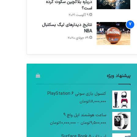
درباره بلاکچین سکوت کرده
است؟
9 آگوست 2021
نتایج دیدار‌های لیگ بسکتبال
NBA
29 جولای 2020
پیشنهاد ویژه
کنسول بازی سونی PlayStation 6
18,000,000
تومان
ساعت هوشمند اپل واچ 9
9,500,000
تومان
–
10,000,000
تومان
لپ تاپ Surface Book 5