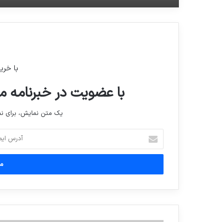
با خری
با عضویت در خبرنامه ما
یک متن نمایش، برای 
آدرس
ایمیل
خود
را
وارد
کنید