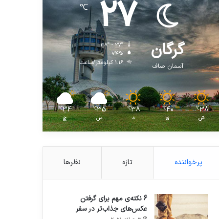
27
℃
گرگان
38º - 27º
74%
1.16 کیلومتر/ساعت
آسمان صاف
34
35
38
40
38
℃
℃
℃
℃
℃
ش
ی
د
س
چ
پرخواننده
تازه
نظرها
6 نکته‌ی مهم برای گرفتن
عکس‌های جذاب‌تر در سفر