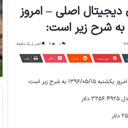
دیجیتال اصلی – امروز
0
7
کمتر از یک دقیقه
ر
‫پین‌ترست
‫رددیت
پاکت
چاپ
۱۳۹ به شرح زیر است: