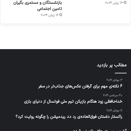
بازنشستگان و مستمری بگیران
16 ژوئن 2026
هوشمند
توسط
توسط
توسط
توسط
تامین اجتماعی
ژاکت
ژاکت
توسط
ژاکت
ژاکت
در
در
ژاکت
16 ژوئن 2026
در
در
دسامبر
دسامبر
در دسامبر
دسامبر
دسامبر
12, 2022
12, 2022
12, 2022
12, 2022
12, 2022
مطالب پر بازدید
3 جولای 2021
6 نکته‌ی مهم برای گرفتن عکس‌های جذاب‌تر در سفر
30 سپتامبر 2021
خداحافظی زود هنگام بازیکن تیم ملی فوتسال از دنیای بازی
11 جولای 2021
راکستار داستان فوق‌العاده‌ی رد دد ریدمپشن را چگونه روایت کرد؟