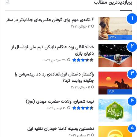
پربازدیدترین مطالب
6 نکته‌ی مهم برای گرفتن عکس‌های جذاب‌تر در سفر
3 جولای 2021
71%
خداحافظی زود هنگام بازیکن تیم ملی فوتسال از
دنیای بازی
30 سپتامبر 2021
راکستار داستان فوق‌العاده‌ی رد دد ریدمپشن را
چگونه روایت کرد؟
11 جولای 2021
7.4
نیمه شعبان، ولادت حضرت مهدی (عج)
20 نوامبر 2021
نخستین وسیله کاملا خودران نقلیه اپل
29 دسامبر 2021