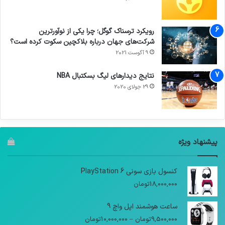
رویکرد ترسناک گوگل؛ چرا یکی از نوآورترین
شرکت‌های جهان درباره بلاکچین سکوت کرده است؟
9 آگوست 2021
نتایج دیدار‌های لیگ بسکتبال NBA
29 جولای 2020
پیشنهاد ویژه
کنسول بازی سونی PlayStation 6
18,000,000
تومان
ساعت هوشمند اپل واچ 9
9,500,000
تومان
–
10,000,000
تومان