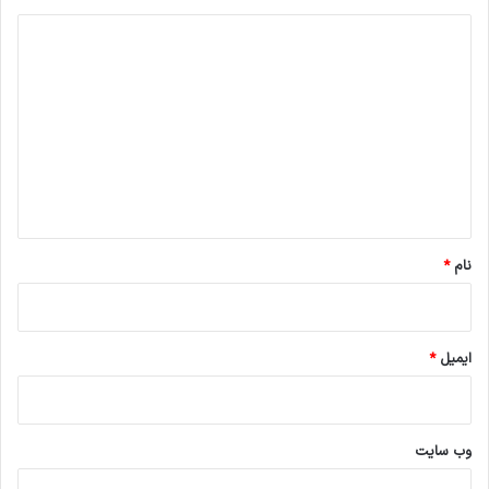
د
ی
د
گ
ا
ه
*
نام
*
ایمیل
*
وب‌ سایت