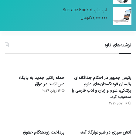
لپ تاپ Surface Book 5
70,000,000
تومان
نوشته‌های تازه
رئیس جمهور در احکام جداگانه‌ای
حمله راکتی جدید به پایگاه
رئیسان فرهنگستان‌های علوم
عین‌الاسد در عراق
پزشکی، علوم و زبان و ادب فارسی را
16 ژوئن 2026
منصوب کرد.
16 ژوئن 2026
آماده
ی سفر
عکاسی
هدفون
ورزش با
برای
مجازی
با طعم
های
آتش سوزی در شیرخوارگاه آمنه
پرداخت زودهنگام حقوق
ساعت
کشف
…
2023