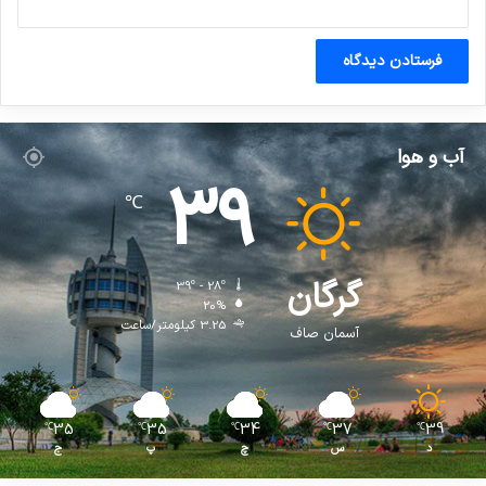
آب و هوا
39
℃
گرگان
39º - 28º
20%
3.25 کیلومتر/ساعت
آسمان صاف
35
35
34
37
39
℃
℃
℃
℃
℃
د
س
چ
پ
ج