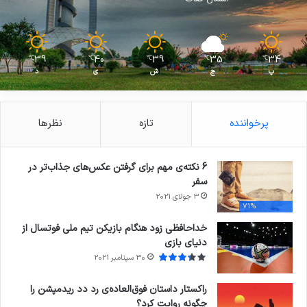
39
40
39
35
34
℃
℃
℃
℃
℃
پ
ج
ش
ی
د
پرخواننده
تازه
نظرها
6 نکته‌ی مهم برای گرفتن عکس‌های جذاب‌تر در
سفر
3 جولای 2021
71%
خداحافظی زود هنگام بازیکن تیم ملی فوتسال از
دنیای بازی
30 سپتامبر 2021
راکستار داستان فوق‌العاده‌ی رد دد ریدمپشن را
چگونه روایت کرد؟