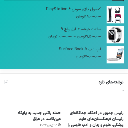
کنسول بازی سونی PlayStation 6
18,000,000
تومان
ساعت هوشمند اپل واچ 9
9,500,000
تومان
–
10,000,000
تومان
لپ تاپ Surface Book 5
70,000,000
تومان
نوشته‌های تازه
رئیس جمهور در احکام جداگانه‌ای
حمله راکتی جدید به پایگاه
رئیسان فرهنگستان‌های علوم
عین‌الاسد در عراق
پزشکی، علوم و زبان و ادب فارسی را
16 ژوئن 2026