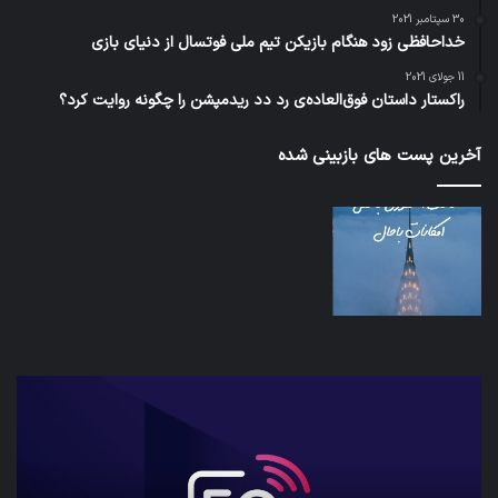
30 سپتامبر 2021
خداحافظی زود هنگام بازیکن تیم ملی فوتسال از دنیای بازی
11 جولای 2021
راکستار داستان فوق‌العاده‌ی رد دد ریدمپشن را چگونه روایت کرد؟
آخرین پست های بازبینی شده
شبکه
کدا
5G
برنا
می‌تواند
پیا
باعث
اطل
سقوط
کارب