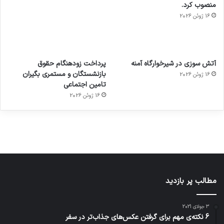
منصوب کرد.
16 ژوئن 2026
آماده
ی سفر
عکاسی
هدفون
ورزش با
برای
مجازی
با طعم
های
آتش سوزی در شیرخوارگاه آمنه
پرداخت زودهنگام حقوق
ساعت
کشف
…
2023
بازنشستگان و مستمری بگیران
16 ژوئن 2026
هوشمند
توسط
توسط
توسط
توسط
تامین اجتماعی
ژاکت
ژاکت
توسط
ژاکت
ژاکت
در
در
ژاکت
16 ژوئن 2026
در
در
دسامبر
دسامبر
در دسامبر
دسامبر
دسامبر
12, 2022
12, 2022
12, 2022
12, 2022
12, 2022
مطالب پر بازدید
3 جولای 2021
6 نکته‌ی مهم برای گرفتن عکس‌های جذاب‌تر در سفر