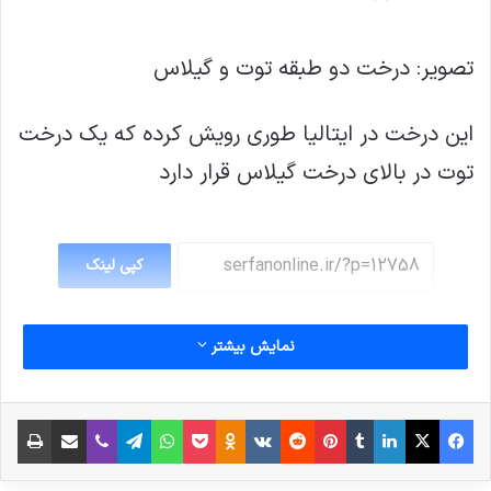
تصویر: درخت دو طبقه توت و گیلاس
این درخت در ایتالیا طوری رویش کرده که یک درخت
توت در بالای درخت گیلاس قرار دارد
کپی لینک
نمایش بیشتر
فیس بوک
X
لینکدین
‫تامبلر
‫پین‌ترست
‫رددیت
‫VKontakte
پاکت
واتس آپ
‫Odnoklassniki
تلگرام
وایبر
اشتراک گذاری از طریق ایمیل
چاپ