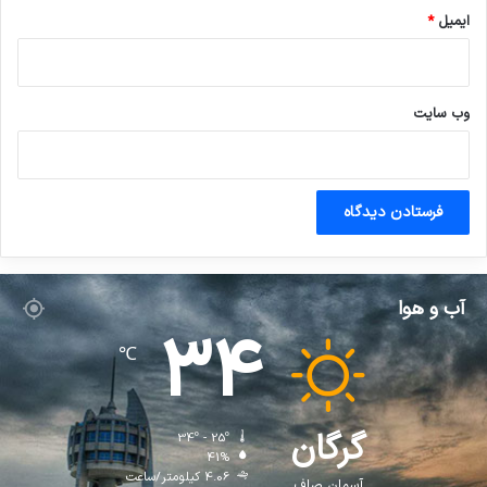
ایمیل
*
وب‌ سایت
آب و هوا
34
℃
گرگان
34º - 25º
41%
4.06 کیلومتر/ساعت
آسمان صاف