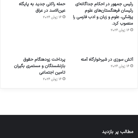
رئیس جمهور در احکام جداگانه‌ای
حمله راکتی جدید به پایگاه
رئیسان فرهنگستان‌های علوم
عین‌الاسد در عراق
پزشکی، علوم و زبان و ادب فارسی را
16 ژوئن 2026
منصوب کرد.
16 ژوئن 2026
آماده
ی سفر
عکاسی
هدفون
ورزش با
برای
مجازی
با طعم
های
آتش سوزی در شیرخوارگاه آمنه
پرداخت زودهنگام حقوق
ساعت
کشف
…
2023
بازنشستگان و مستمری بگیران
16 ژوئن 2026
هوشمند
توسط
توسط
توسط
توسط
تامین اجتماعی
ژاکت
ژاکت
توسط
ژاکت
ژاکت
در
در
ژاکت
16 ژوئن 2026
در
در
دسامبر
دسامبر
در دسامبر
دسامبر
دسامبر
12, 2022
12, 2022
12, 2022
12, 2022
12, 2022
مطالب پر بازدید