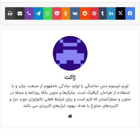
فیس بوک
X
لینکدین
‫تامبلر
‫پین‌ترست
‫رددیت
‫VKontakte
پاکت
واتس آپ
‫Odnoklassniki
تلگرام
وایبر
اشتراک گذاری از طریق ایمیل
چاپ
ژاکت
لورم ایپسوم متن ساختگی با تولید سادگی نامفهوم از صنعت چاپ و با
استفاده از طراحان گرافیک است. چاپگرها و متون بلکه روزنامه و مجله در
ستون و سطرآنچنان که لازم است و برای شرایط فعلی تکنولوژی مورد نیاز و
کاربردهای متنوع با هدف بهبود ابزارهای کاربردی می باشد.
وبسایت