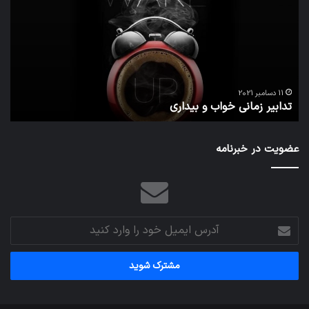
خواب
احت
و
زیاد
بیداری
در
مج
تش
تص
ا
می‌
11 دسامبر 2021
تدابیر زمانی خواب و بیداری
م
عضویت در خبرنامه
آدرس
ایمیل
خود
را
وارد
کنید