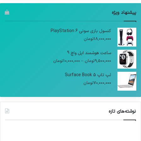
پیشنهاد ویژه
کنسول بازی سونی PlayStation 6
18,000,000
تومان
ساعت هوشمند اپل واچ 9
9,500,000
تومان
–
10,000,000
تومان
لپ تاپ Surface Book 5
70,000,000
تومان
نوشته‌های تازه