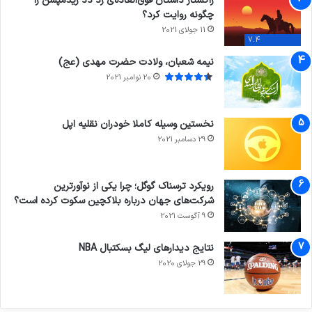
راکستار داستان فوق‌العاده‌ی رد دد ریدمپشن را
چگونه روایت کرد؟
11 جولای 2021
7.4
نیمه شعبان، ولادت حضرت مهدی (عج)
20 نوامبر 2021
نخستین وسیله کاملا خودران نقلیه اپل
29 دسامبر 2021
رویکرد ترسناک گوگل؛ چرا یکی از نوآورترین
شرکت‌های جهان درباره بلاکچین سکوت کرده است؟
9 آگوست 2021
نتایج دیدار‌های لیگ بسکتبال NBA
29 جولای 2020