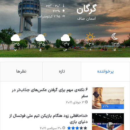
گرگان
33º - 30º
43%
2.95 کیلومتر/ساعت
آسمان صاف
35
35
37
38
33
℃
℃
℃
℃
℃
ی
د
س
چ
پ
پرخواننده
تازه
نظرها
6 نکته‌ی مهم برای گرفتن عکس‌های جذاب‌تر در
سفر
3 جولای 2021
71%
خداحافظی زود هنگام بازیکن تیم ملی فوتسال از
دنیای بازی
30 سپتامبر 2021