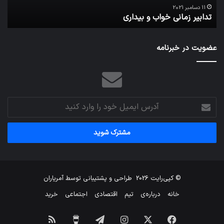
ا
می‌
11 دسامبر 2021
تدابیر زمانی خواب و بیداری
م
عضویت در خبرنامه
آدرس
ایمیل
خود
را
وارد
کنید
© کپی‌رایت 2026
طراحی و پشتیبانی توسط
آمریاران
خانه
درباره‌ی
تیم
اقتصادی
اجتماعی
خرید
فیس
X
اینستاگرام
تلگرام
برای
خوراک