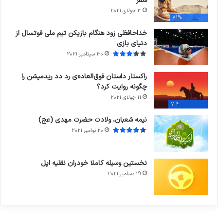
سفر
3 جولای 2021
71%
خداحافظی زود هنگام بازیکن تیم ملی فوتسال از
دنیای بازی
30 سپتامبر 2021
راکستار داستان فوق‌العاده‌ی رد دد ریدمپشن را
چگونه روایت کرد؟
11 جولای 2021
7.4
نیمه شعبان، ولادت حضرت مهدی (عج)
20 نوامبر 2021
نخستین وسیله کاملا خودران نقلیه اپل
29 دسامبر 2021