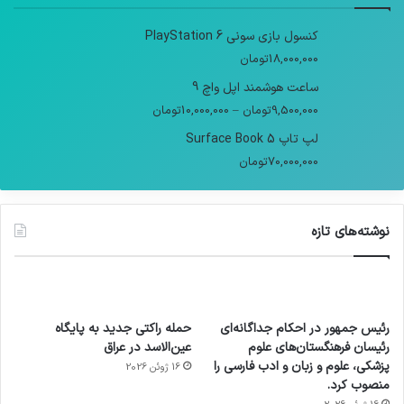
کنسول بازی سونی PlayStation 6
18,000,000
تومان
ساعت هوشمند اپل واچ 9
9,500,000
تومان
–
10,000,000
تومان
لپ تاپ Surface Book 5
70,000,000
تومان
نوشته‌های تازه
رئیس جمهور در احکام جداگانه‌ای
حمله راکتی جدید به پایگاه
رئیسان فرهنگستان‌های علوم
عین‌الاسد در عراق
پزشکی، علوم و زبان و ادب فارسی را
16 ژوئن 2026
منصوب کرد.