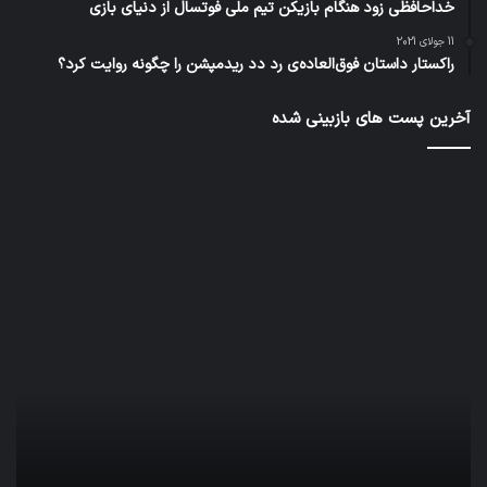
خداحافظی زود هنگام بازیکن تیم ملی فوتسال از دنیای بازی
11 جولای 2021
راکستار داستان فوق‌العاده‌ی رد دد ریدمپشن را چگونه روایت کرد؟
آخرین پست های بازبینی شده
تدابیر
اف‌ا
زمانی
به
خواب
احت
و
زیاد
بیداری
در
مج
تش
تص