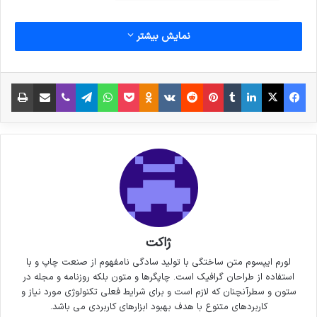
نمایش بیشتر
فیس بوک
X
لینکدین
‫تامبلر
‫پین‌ترست
‫رددیت
‫VKontakte
پاکت
واتس آپ
‫Odnoklassniki
تلگرام
وایبر
اشتراک گذاری از طریق ایمیل
چاپ
ژاکت
لورم ایپسوم متن ساختگی با تولید سادگی نامفهوم از صنعت چاپ و با
استفاده از طراحان گرافیک است. چاپگرها و متون بلکه روزنامه و مجله در
ستون و سطرآنچنان که لازم است و برای شرایط فعلی تکنولوژی مورد نیاز و
کاربردهای متنوع با هدف بهبود ابزارهای کاربردی می باشد.