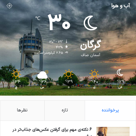
آب و هوا
30
℃
گرگان
30º - 29º
42%
2.65 کیلومتر/ساعت
آسمان صاف
34
36
39
40
29
℃
℃
℃
℃
℃
ش
ی
د
س
چ
پرخواننده
تازه
نظرها
6 نکته‌ی مهم برای گرفتن عکس‌های جذاب‌تر در