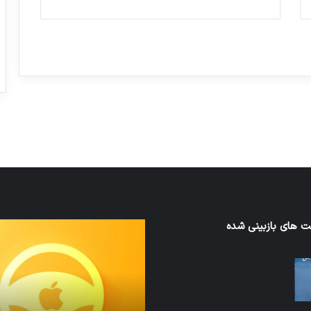
ورزش با ساعت هوشمند
عکاسی با طع
توسط ژاکت
توسط ژاکت
در دسامبر 12, 2022
در دسامبر 12, 2022
ن
 های بازبینی شده
تدابیر
زمانی
خواب
ن
و
بیداری