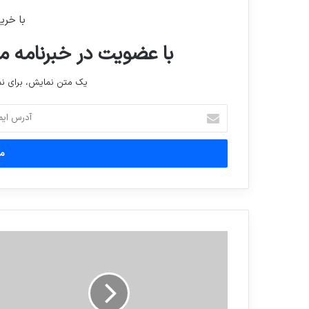
با خری
با عضویت در خبرنامه ما
یک متن نمایش، برای 
آدرس
ایمیل
خود
را
وارد
کنید