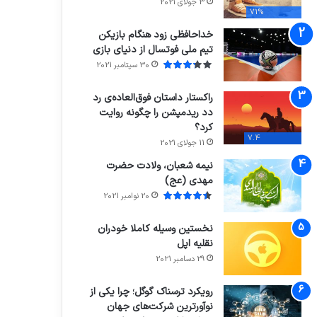
3 جولای 2021
71%
خداحافظی زود هنگام بازیکن
تیم ملی فوتسال از دنیای بازی
30 سپتامبر 2021
راکستار داستان فوق‌العاده‌ی رد
دد ریدمپشن را چگونه روایت
کرد؟
7.4
11 جولای 2021
نیمه شعبان، ولادت حضرت
مهدی (عج)
20 نوامبر 2021
نخستین وسیله کاملا خودران
نقلیه اپل
29 دسامبر 2021
رویکرد ترسناک گوگل؛ چرا یکی از
نوآورترین شرکت‌های جهان