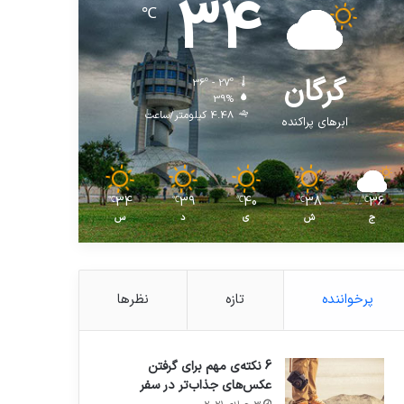
34
℃
گرگان
36º - 27º
39%
4.48 کیلومتر/ساعت
ابرهای پراکنده
34
39
40
38
36
℃
℃
℃
℃
℃
ج
ش
ی
د
س
پرخواننده
تازه
نظرها
6 نکته‌ی مهم برای گرفتن
عکس‌های جذاب‌تر در سفر