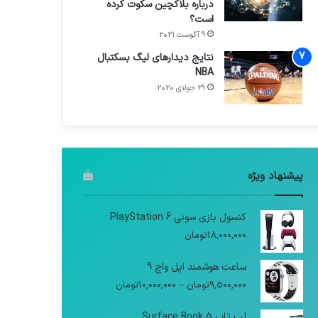
درباره بلاکچین سکوت کرده
است؟
9 آگوست 2021
نتایج دیدار‌های لیگ بسکتبال
NBA
29 جولای 2020
پیشنهاد ویژه
کنسول بازی سونی PlayStation 6
18,000,000
تومان
ساعت هوشمند اپل واچ 9
9,500,000
تومان
–
10,000,000
تومان
لپ تاپ Surface Book 5