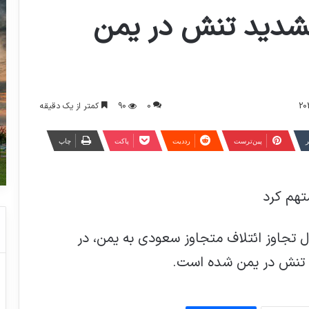
 تشدید تنش در یمن
0
90
کمتر از یک دقیقه
ر
‫پین‌ترست
‫رددیت
پاکت
چاپ
تهم کرد
ل تجاوز ائتلاف متجاوز سعودی به یمن، در
د تنش در یمن شده است.
برخی از اخبار و اتفاقاتی که انتظار می رود