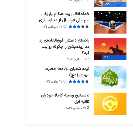
3 جولای 2021
71%
خداحافظی زود هنگام بازیکن
تیم ملی فوتسال از دنیای بازی
30 سپتامبر 2021
راکستار داستان فوق‌العاده‌ی رد
دد ریدمپشن را چگونه روایت
کرد؟
7.4
11 جولای 2021
نیمه شعبان، ولادت حضرت
مهدی (عج)
20 نوامبر 2021
نخستین وسیله کاملا خودران
نقلیه اپل
29 دسامبر 2021