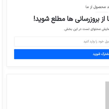
فال روز دوشنبه 26 شهریور 1397
د محصول از ما
 از بروزرسانی ها مطلع شوید!
برخی از اخبار و اتفاقاتی که انتظار می رود
امروز سه شنبه 7 آذر روی دهد:
نمایش محتوای تست در این بخش.
حاشیه کنفرانس خبری سران قوا پس از مراسم
تحلیف و قطع پخش زنده
گروه‌بندی لیگ جهانی والیبال ۲۰۱۸ اعلام شد
در حاشیه دستگیری یک سارق مسلح در رشت
عکس از اشکان شعبانی