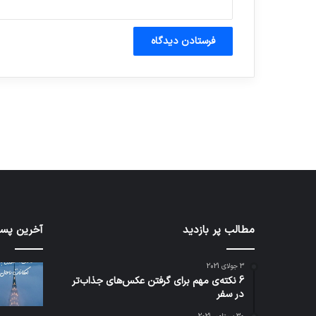
آماده برای کشف
ی سفر مجازی …
توسط ژاکت
توسط ژاکت
در دسامبر 12, 2022
در دسامبر 12, 2022
کدام
مطالب پر بازدید
نخستی
آخرین پست
برنامه‌های
وسیله
پیام‌رسان
کاملا
3 جولای 2021
اطلاعات
خودرا
6 نکته‌ی مهم برای گرفتن عکس‌های جذاب‌تر
کاربران
نقلیه
در سفر
را
اپل