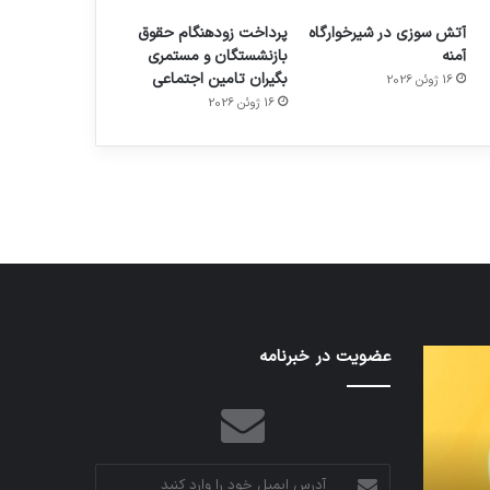
آتش سوزی در شیرخوارگاه
پرداخت زودهنگام حقوق
آمنه
بازنشستگان و مستمری
بگیران تامین اجتماعی
16 ژوئن 2026
م
هدفون های 2023
16 ژوئن 2026
توسط ژاکت
در دسامبر 12, 2022
اف‌ای‌تی‌اف
عضویت در خبرنامه
به
احتمال
زیاد
در
مجمع
آدرس