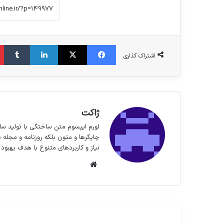
فیس بوک
X
لینکدین
‫تا
اشتراک گذاری
ژاکت
لورم ایپسوم متن ساختگی با تولید سا
چاپگرها و متون بلکه روزنامه و مجله 
نیاز و کاربردهای متنوع با هدف بهبود 
وبسایت
مطالعه بعدی