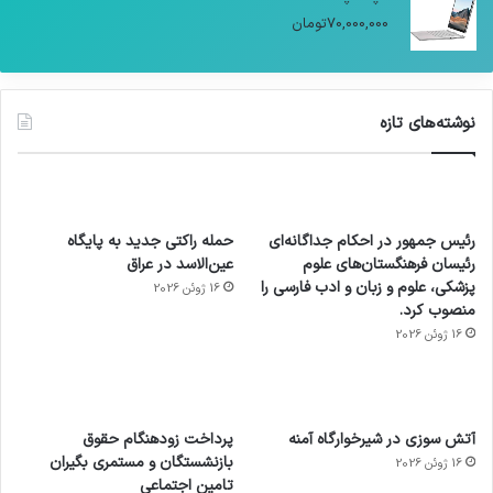
70,000,000
تومان
نوشته‌های تازه
رئیس جمهور در احکام جداگانه‌ای
حمله راکتی جدید به پایگاه
رئیسان فرهنگستان‌های علوم
عین‌الاسد در عراق
پزشکی، علوم و زبان و ادب فارسی را
16 ژوئن 2026
منصوب کرد.
16 ژوئن 2026
آماده
ی سفر
عکاسی
هدفون
ورزش با
برای
مجازی
با طعم
های
آتش سوزی در شیرخوارگاه آمنه
پرداخت زودهنگام حقوق
ساعت
کشف
…
2023
بازنشستگان و مستمری بگیران
16 ژوئن 2026
هوشمند
توسط
توسط
توسط
توسط
تامین اجتماعی
ژاکت
ژاکت
توسط
ژاکت
ژاکت