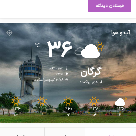
آب و هوا
36
℃
گرگان
36º - 27º
33%
3.76 کیلومتر/ساعت
ابرهای پراکنده
34
39
40
38
36
℃
℃
℃
℃
℃
ج
ش
ی
د
س