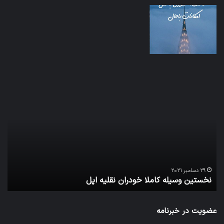
نخستین
تداب
وسیله
زما
کاملا
خوا
خودران
و
نقلیه
بید
اپل
29 دسامبر 2021
نخستین وسیله کاملا خودران نقلیه اپل
ت
عضویت در خبرنامه