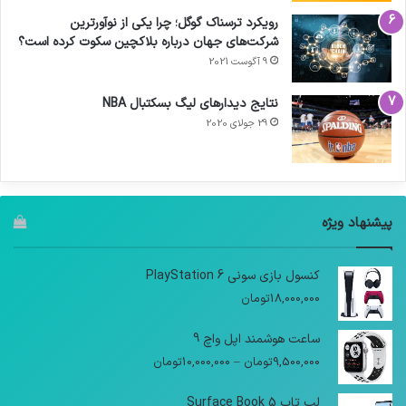
رویکرد ترسناک گوگل؛ چرا یکی از نوآورترین
شرکت‌های جهان درباره بلاکچین سکوت کرده است؟
9 آگوست 2021
نتایج دیدار‌های لیگ بسکتبال NBA
29 جولای 2020
پیشنهاد ویژه
کنسول بازی سونی PlayStation 6
18,000,000
تومان
ساعت هوشمند اپل واچ 9
9,500,000
تومان
–
10,000,000
تومان
لپ تاپ Surface Book 5