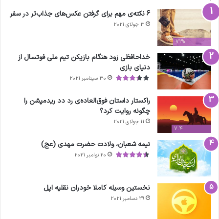
6 نکته‌ی مهم برای گرفتن عکس‌های جذاب‌تر در سفر
3 جولای 2021
71%
خداحافظی زود هنگام بازیکن تیم ملی فوتسال از
دنیای بازی
30 سپتامبر 2021
راکستار داستان فوق‌العاده‌ی رد دد ریدمپشن را
چگونه روایت کرد؟
11 جولای 2021
7.4
نیمه شعبان، ولادت حضرت مهدی (عج)
20 نوامبر 2021
نخستین وسیله کاملا خودران نقلیه اپل
29 دسامبر 2021