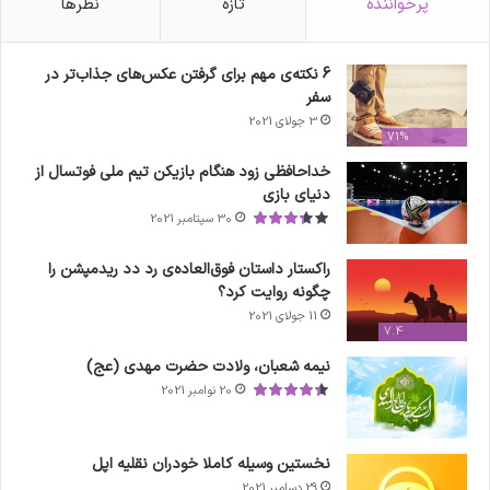
پرخواننده
تازه
نظرها
6 نکته‌ی مهم برای گرفتن عکس‌های جذاب‌تر در
سفر
3 جولای 2021
71%
خداحافظی زود هنگام بازیکن تیم ملی فوتسال از
دنیای بازی
30 سپتامبر 2021
راکستار داستان فوق‌العاده‌ی رد دد ریدمپشن را
چگونه روایت کرد؟
11 جولای 2021
7.4
نیمه شعبان، ولادت حضرت مهدی (عج)
20 نوامبر 2021
نخستین وسیله کاملا خودران نقلیه اپل
29 دسامبر 2021