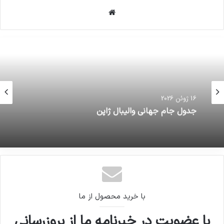
وبسایت
خداحافظی زود هنگام بازیکن تیم
ملی فوتسال از دنیای بازی
30 سپتامبر 2021
16 ژوئن 2026
کپی لینک
جدول جام جهانی والیبال ژاپن
با خرید محصول از ما
با عضویت در خبرنامه ما از بروزرسانی