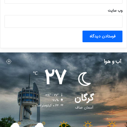
وب‌ سایت
آب و هوا
27
℃
گرگان
38º - 27º
70%
0.66 کیلومتر/ساعت
آسمان صاف