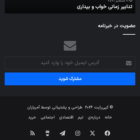
ا
می‌
11 دسامبر 2021
تدابیر زمانی خواب و بیداری
م
عضویت در خبرنامه
آدرس
ایمیل
خود
را
وارد
کنید
© کپی‌رایت 2026
طراحی و پشتیبانی توسط
آمریاران
خانه
درباره‌ی
تیم
اقتصادی
اجتماعی
خرید
فیس
X
اینستاگرام
تلگرام
برای
خوراک