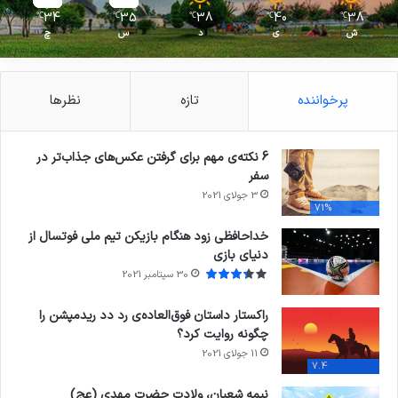
34
35
38
40
38
℃
℃
℃
℃
℃
ش
ی
د
س
چ
پرخواننده
تازه
نظرها
6 نکته‌ی مهم برای گرفتن عکس‌های جذاب‌تر در
سفر
3 جولای 2021
71%
خداحافظی زود هنگام بازیکن تیم ملی فوتسال از
دنیای بازی
30 سپتامبر 2021
راکستار داستان فوق‌العاده‌ی رد دد ریدمپشن را
چگونه روایت کرد؟
11 جولای 2021
7.4
نیمه شعبان، ولادت حضرت مهدی (عج)