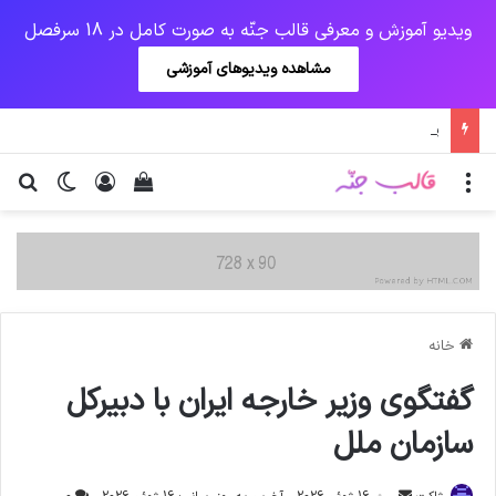
ویدیو آموزش و معرفی قالب جنّه به صورت کامل در 18 سرفصل
مشاهده ویدیوهای آموزشی
پرداخت زودهنگام حقوق بازنشستگان و مستمری بگیران تامین اجتماعی
منو
ورود
دیدن سبد خرید
تغییر پو
جس
خانه
گفتگوی وزیر خارجه ایران با دبیرکل
سازمان ملل
ارسال