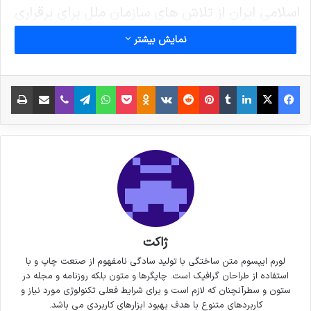
اسلامی ایران از تلاش های سازمان ملل برای برقراری
صلح عادلانه در یمن، بر لزوم پایان جنگ، رفع
نمایش بیشتر
محاصره و‌ارائه کمکهای انساندوستانه به مردم یمن
تاکید نمود.
فیس بوک
X
لینکدین
‫تامبلر
‫پین‌ترست
‫رددیت
‫VKontakte
پاکت
واتس آپ
‫Odnoklassniki
تلگرام
وایبر
اشتراک گذاری از طریق ایمیل
چاپ
ظریف همچنین در این گفتگوی تلفنی ابراز امیدواری
کرد با انجام گفتگوهای درون یمنی و تشکیل دولت
فراگیر شاهد استقرار و ثبات این کشور باشیم.
نوشته های مشابه
ژاکت
6 نکته‌ی مهم برای گرفتن عکس‌های
لورم ایپسوم متن ساختگی با تولید سادگی نامفهوم از صنعت چاپ و با
استفاده از طراحان گرافیک است. چاپگرها و متون بلکه روزنامه و مجله در
جذاب‌تر در سفر
ستون و سطرآنچنان که لازم است و برای شرایط فعلی تکنولوژی مورد نیاز و
کاربردهای متنوع با هدف بهبود ابزارهای کاربردی می باشد.
3 جولای 2021