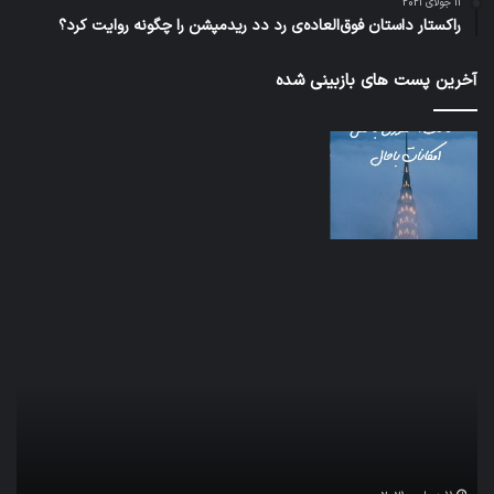
11 جولای 2021
راکستار داستان فوق‌العاده‌ی رد دد ریدمپشن را چگونه روایت کرد؟
آخرین پست های بازبینی شده
تدابیر
اف‌ا
زمانی
به
خواب
احت
و
زیاد
بیداری
در
مج
تش
تص