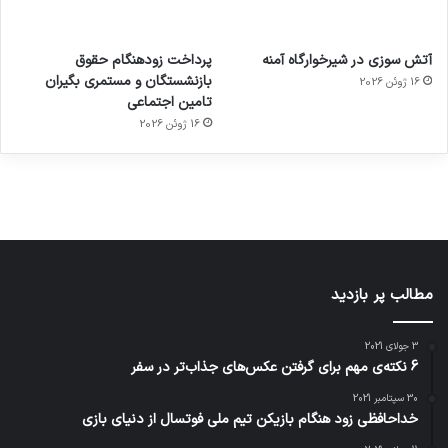
آماده
ی سفر
عکاسی
هدفون
ورزش با
برای
مجازی
با طعم
های
آتش سوزی در شیرخوارگاه آمنه
پرداخت زودهنگام حقوق
ساعت
کشف
…
2023
بازنشستگان و مستمری بگیران
16 ژوئن 2026
هوشمند
توسط
توسط
توسط
توسط
تامین اجتماعی
ژاکت
ژاکت
توسط
ژاکت
ژاکت
در
در
ژاکت
16 ژوئن 2026
در
در
دسامبر
دسامبر
در دسامبر
دسامبر
دسامبر
12, 2022
12, 2022
12, 2022
12, 2022
12, 2022
مطالب پر بازدید
3 جولای 2021
6 نکته‌ی مهم برای گرفتن عکس‌های جذاب‌تر در سفر
30 سپتامبر 2021
خداحافظی زود هنگام بازیکن تیم ملی فوتسال از دنیای بازی