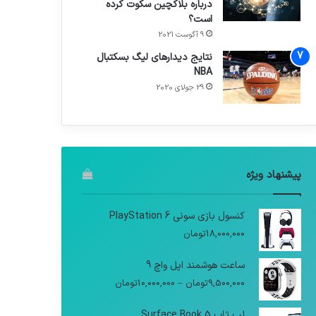
درباره بلاکچین سکوت کرده
است؟
9 آگوست 2021
نتایج دیدار‌های لیگ بسکتبال
NBA
29 جولای 2020
پیشنهاد ویژه
کنسول بازی سونی PlayStation 6
18,000,000
تومان
ساعت هوشمند اپل واچ 9
9,500,000
تومان
–
10,000,000
تومان
لپ تاپ Surface Book 5