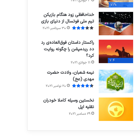
3 جولای 2021
71%
خداحافظی زود هنگام بازیکن
تیم ملی فوتسال از دنیای بازی
30 سپتامبر 2021
راکستار داستان فوق‌العاده‌ی رد
دد ریدمپشن را چگونه روایت
کرد؟
7.4
11 جولای 2021
نیمه شعبان، ولادت حضرت
مهدی (عج)
20 نوامبر 2021
نخستین وسیله کاملا خودران
نقلیه اپل
29 دسامبر 2021