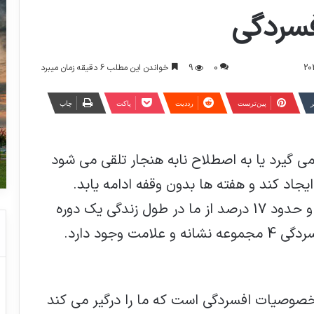
فسردگی
0
9
خواندن این مطلب 6 دقیقه زمان میبرد
ر
‫پین‌ترست
‫رددیت
پاکت
چاپ
می گیرد یا به اصطلاح نابه هنجار تلقی می شود
یجاد کند و هفته ها بدون وقفه ادامه یابد.
اختلال های افسردگی نسبتا شایع هستند و حدود 17 درصد از ما در طول زندگی یک دوره
وجود دارد.
ن خصوصیات افسردگی است که ما را درگیر می کند