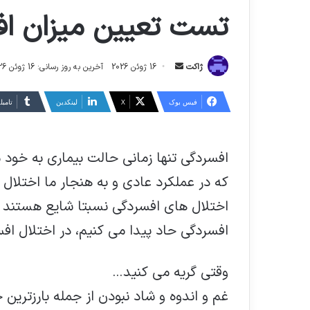
تست تعیین میزان ا
ارسال
ژاکت
16 ژوئن 2026
آخرین به روز رسانی: 16 ژوئن 2026
ایمیل
فیس بوک
X
لینکدین
‫تامبل
افسردگی تنها زمانی حالت بیماری به خود 
که در عملکرد عادی و به هنجار ما اختلال ا
افسردگی حاد پیدا می کنیم، در اختلال افسردگی 4 مجموعه نشانه و علامت 
وقتی گریه می کنید…
غم و اندوه و شاد نبودن از جمله بارزتری