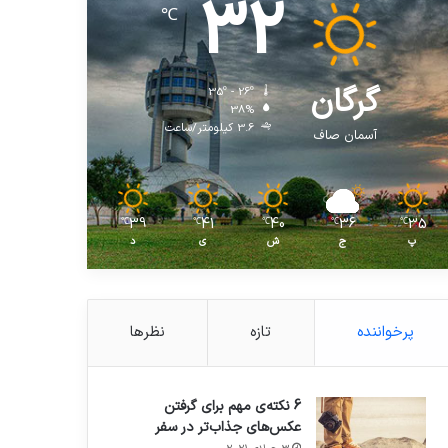
32
℃
گرگان
35º - 26º
38%
3.6 کیلومتر/ساعت
آسمان صاف
39
41
40
36
35
℃
℃
℃
℃
℃
پ
ج
ش
ی
د
پرخواننده
تازه
نظرها
6 نکته‌ی مهم برای گرفتن
عکس‌های جذاب‌تر در سفر