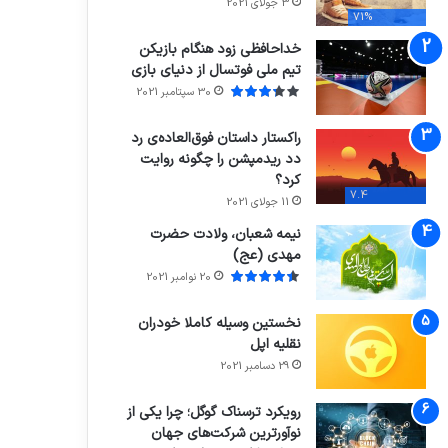
3 جولای 2021
71%
خداحافظی زود هنگام بازیکن
تیم ملی فوتسال از دنیای بازی
30 سپتامبر 2021
راکستار داستان فوق‌العاده‌ی رد
دد ریدمپشن را چگونه روایت
کرد؟
7.4
11 جولای 2021
نیمه شعبان، ولادت حضرت
مهدی (عج)
20 نوامبر 2021
نخستین وسیله کاملا خودران
نقلیه اپل
29 دسامبر 2021
رویکرد ترسناک گوگل؛ چرا یکی از
نوآورترین شرکت‌های جهان