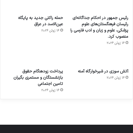
رئیس جمهور در احکام جداگانه‌ای
حمله راکتی جدید به پایگاه
رئیسان فرهنگستان‌های علوم
عین‌الاسد در عراق
پزشکی، علوم و زبان و ادب فارسی را
16 ژوئن 2026
منصوب کرد.
16 ژوئن 2026
آماده
ی سفر
عکاسی
هدفون
ورزش با
برای
مجازی
با طعم
های
آتش سوزی در شیرخوارگاه آمنه
پرداخت زودهنگام حقوق
ساعت
کشف
…
2023
بازنشستگان و مستمری بگیران
16 ژوئن 2026
هوشمند
توسط
توسط
توسط
توسط
تامین اجتماعی
ژاکت
ژاکت
توسط
ژاکت
ژاکت
در
در
ژاکت
16 ژوئن 2026
در
در
دسامبر
دسامبر
در دسامبر
دسامبر
دسامبر
12, 2022
12, 2022
12, 2022
12, 2022
12, 2022