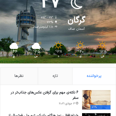
27
گرگان
38º - 27º
73%
1.11 کیلومتر/ساعت
آسمان صاف
34
35
38
40
38
℃
℃
℃
℃
℃
ش
ی
د
س
چ
پرخواننده
تازه
نظرها
6 نکته‌ی مهم برای گرفتن عکس‌های جذاب‌تر در
سفر
3 جولای 2021
71%
خداحافظی زود هنگام بازیکن تیم ملی فوتسال از