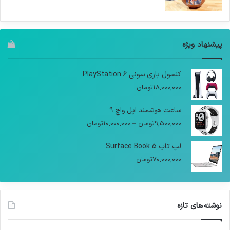
پیشنهاد ویژه
کنسول بازی سونی PlayStation 6
18,000,000
تومان
ساعت هوشمند اپل واچ 9
9,500,000
تومان
–
10,000,000
تومان
لپ تاپ Surface Book 5
70,000,000
تومان
نوشته‌های تازه