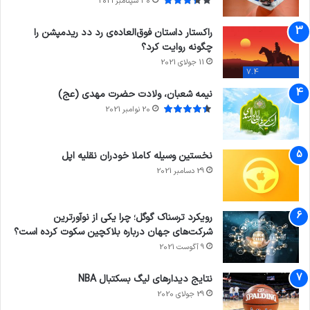
30 سپتامبر 2021
راکستار داستان فوق‌العاده‌ی رد دد ریدمپشن را
چگونه روایت کرد؟
11 جولای 2021
7.4
نیمه شعبان، ولادت حضرت مهدی (عج)
20 نوامبر 2021
نخستین وسیله کاملا خودران نقلیه اپل
29 دسامبر 2021
رویکرد ترسناک گوگل؛ چرا یکی از نوآورترین
شرکت‌های جهان درباره بلاکچین سکوت کرده است؟
9 آگوست 2021
نتایج دیدار‌های لیگ بسکتبال NBA
29 جولای 2020