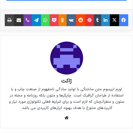
فیس بوک
X
لینکدین
‫تامبلر
‫پین‌ترست
‫رددیت
‫VKontakte
پاکت
واتس آپ
‫Odnoklassniki
تلگرام
وایبر
اشتراک گذاری از طریق ایمیل
چاپ
ژاکت
لورم ایپسوم متن ساختگی با تولید سادگی نامفهوم از صنعت چاپ و با
استفاده از طراحان گرافیک است. چاپگرها و متون بلکه روزنامه و مجله در
ستون و سطرآنچنان که لازم است و برای شرایط فعلی تکنولوژی مورد نیاز و
کاربردهای متنوع با هدف بهبود ابزارهای کاربردی می باشد.
وبسایت