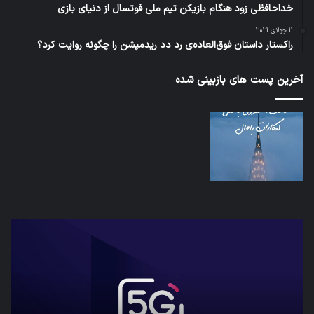
خداحافظی زود هنگام بازیکن تیم ملی فوتسال از دنیای بازی
11 جولای 2021
راکستار داستان فوق‌العاده‌ی رد دد ریدمپشن را چگونه روایت کرد؟
آخرین پست های بازبینی شده
شبکه
کدا
5G
برنا
می‌تواند
پیا
باعث
اطل
سقوط
کارب
هواپیما
را
شود
واقع