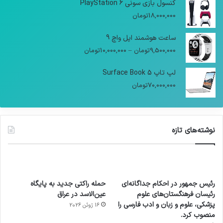
کنسول بازی سونی PlayStation 6
18,000,000
تومان
ساعت هوشمند اپل واچ 9
9,500,000
تومان
–
10,000,000
تومان
لپ تاپ Surface Book 5
70,000,000
تومان
نوشته‌های تازه
رئیس جمهور در احکام جداگانه‌ای
حمله راکتی جدید به پایگاه
رئیسان فرهنگستان‌های علوم
عین‌الاسد در عراق
پزشکی، علوم و زبان و ادب فارسی را
16 ژوئن 2026
منصوب کرد.