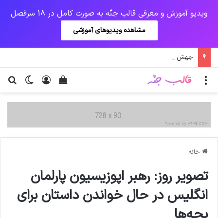
ویدیو آموزش و معرفی قالب جنّه به صورت کامل در 18 سرفصل
مشاهده ویدیوهای آموزشی
جهش آمریکایی کرونا و چالشی جدید برای واکسن/ آغاز توزیع واکسن از سوی اتحادیه کوواکس
منو
ورود
دیدن سبد خرید
تغییر پو
جس
خانه
تصویر روز: رهبر اپوزیسیون پارلمان
انگلیس در حال خواندن داستان برای
بچه‌ها