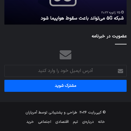
امن
ک
نگه
25 ژانویه 2022
شبکه 5G می‌تواند باعث سقوط هواپیما شود
م
می‌
عضویت در خبرنامه
آدرس
ایمیل
خود
را
وارد
کنید
© کپی‌رایت 2026
طراحی و پشتیبانی توسط
آمریاران
خانه
درباره‌ی
تیم
اقتصادی
اجتماعی
خرید