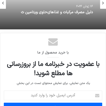
16 ژوئن 2026
ﺩﻟﯿﻞ مصرف مرکبات و غذاهایﺣﺎﻭﯼ ﻭﯾﺘﺎﻣﯿﻦ ﺙ
با خرید محصول از ما
با عضویت در خبرنامه ما از بروزرسانی
ها مطلع شوید!
یک متن نمایش، برای نمایش محتوای تست در این بخش.
آدرس
ایمیل
خود