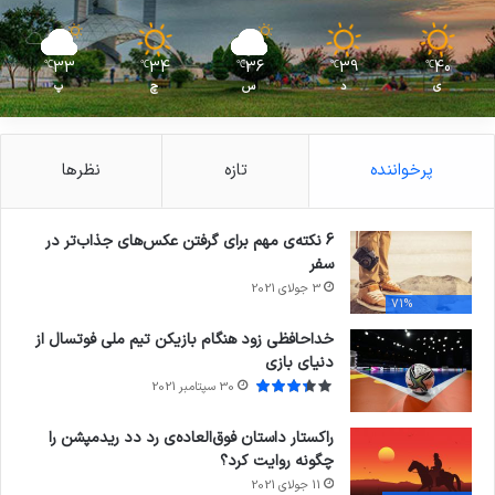
33
34
36
39
40
℃
℃
℃
℃
℃
ی
د
س
چ
پ
پرخواننده
تازه
نظرها
6 نکته‌ی مهم برای گرفتن عکس‌های جذاب‌تر در
سفر
3 جولای 2021
71%
خداحافظی زود هنگام بازیکن تیم ملی فوتسال از
دنیای بازی
30 سپتامبر 2021
راکستار داستان فوق‌العاده‌ی رد دد ریدمپشن را
چگونه روایت کرد؟
11 جولای 2021