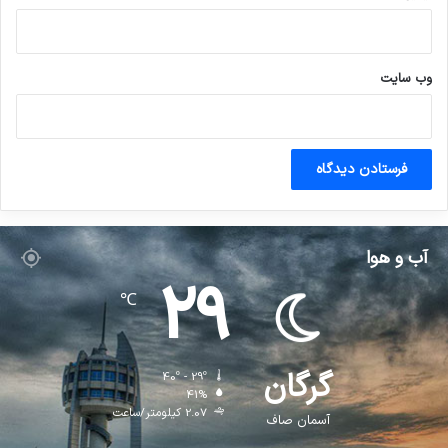
وب‌ سایت
آب و هوا
29
℃
گرگان
40º - 29º
41%
2.07 کیلومتر/ساعت
آسمان صاف