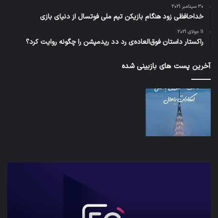
30 سپتامبر 2021
خداحافظی زود هنگام بازیکن تیم ملی فوتسال از دنیای بازی
11 جولای 2021
راکستار داستان فوق‌العاده‌ی رد دد ریدمپشن را چگونه روایت کرد؟
آخرین پست های بازبینی شده
شبکه
کدا
5G
برنا
می‌تواند
پیا
باعث
اطل
سقوط
کارب