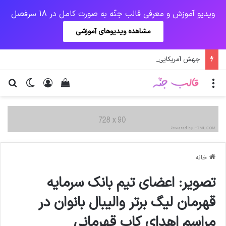
ویدیو آموزش و معرفی قالب جنّه به صورت کامل در 18 سرفصل
مشاهده ویدیوهای آموزشی
جهش آمریکایی کرونا و چالشی جدید برای واکسن/ آغاز توزیع واکسن از سوی اتحادیه کوواکس
منو
ورود
دیدن سبد خرید
تغییر پو
جس
خانه
تصویر: اعضای تیم بانک سرمایه
قهرمان لیگ برتر والیبال بانوان در
مراسم اهدای کاپ قهرمانی