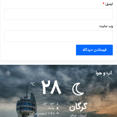
ایمیل
*
وب‌ سایت
آب و هوا
28
℃
گرگان
29º - 26º
63%
2.47 کیلومتر/ساعت
آسمان صاف