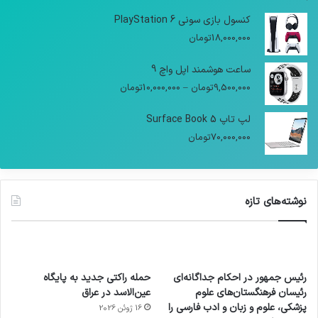
کنسول بازی سونی PlayStation 6
18,000,000
تومان
ساعت هوشمند اپل واچ 9
9,500,000
تومان
–
10,000,000
تومان
لپ تاپ Surface Book 5
70,000,000
تومان
نوشته‌های تازه
رئیس جمهور در احکام جداگانه‌ای
حمله راکتی جدید به پایگاه
رئیسان فرهنگستان‌های علوم
عین‌الاسد در عراق
پزشکی، علوم و زبان و ادب فارسی را
16 ژوئن 2026