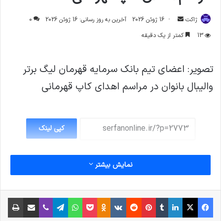
ارسال
ژاکت
16 ژوئن 2026
آخرین به روز رسانی: 16 ژوئن 2026
0
ایمیل
13
کمتر از یک دقیقه
تصویر: اعضای تیم بانک سرمایه قهرمان لیگ برتر
والیبال بانوان در مراسم اهدای کاپ قهرمانی
کپی لینک
نمایش بیشتر
فیس بوک
X
لینکدین
‫تامبلر
‫پین‌ترست
‫رددیت
‫VKontakte
پاکت
واتس آپ
‫Odnoklassniki
تلگرام
وایبر
اشتراک گذاری از طریق ایمیل
چاپ