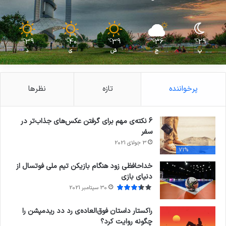
39
40
39
36
29
℃
℃
℃
℃
℃
پ
ج
ش
ی
د
پرخواننده
تازه
نظرها
6 نکته‌ی مهم برای گرفتن عکس‌های جذاب‌تر در
سفر
3 جولای 2021
71%
خداحافظی زود هنگام بازیکن تیم ملی فوتسال از
دنیای بازی
30 سپتامبر 2021
راکستار داستان فوق‌العاده‌ی رد دد ریدمپشن را
چگونه روایت کرد؟