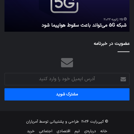
هواپیما
را
شود
واقع
امن
ک
نگه
25 ژانویه 2022
شبکه 5G می‌تواند باعث سقوط هواپیما شود
م
می‌
عضویت در خبرنامه
آدرس
ایمیل
خود
را
وارد
کنید
© کپی‌رایت 2026
طراحی و پشتیبانی توسط
آمریاران
خانه
درباره‌ی
تیم
اقتصادی
اجتماعی
خرید