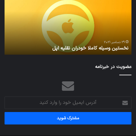
کاملا
خوا
خودران
و
نقلیه
بید
اپل
29 دسامبر 2021
نخستین وسیله کاملا خودران نقلیه اپل
ت
عضویت در خبرنامه
آدرس
ایمیل
خود
را
وارد
کنید