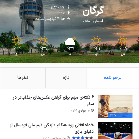
گرگان
38º - 29º
21%
4.53 کیلومتر/ساعت
آسمان صاف
34
37
39
41
38
℃
℃
℃
℃
℃
ش
ی
د
س
چ
پرخواننده
تازه
نظرها
6 نکته‌ی مهم برای گرفتن عکس‌های جذاب‌تر در
سفر
3 جولای 2021
71%
خداحافظی زود هنگام بازیکن تیم ملی فوتسال از
دنیای بازی
30 سپتامبر 2021