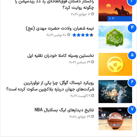
راکستار داستان فوق‌العاده‌ی رد دد ریدمپشن را
چگونه روایت کرد؟
11 جولای 2021
7.4
نیمه شعبان، ولادت حضرت مهدی (عج)
20 نوامبر 2021
نخستین وسیله کاملا خودران نقلیه اپل
29 دسامبر 2021
رویکرد ترسناک گوگل؛ چرا یکی از نوآورترین
شرکت‌های جهان درباره بلاکچین سکوت کرده است؟
9 آگوست 2021
نتایج دیدار‌های لیگ بسکتبال NBA
29 جولای 2020