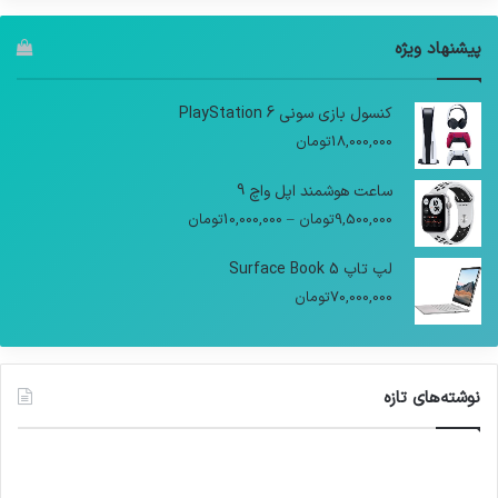
پیشنهاد ویژه
کنسول بازی سونی PlayStation 6
18,000,000
تومان
ساعت هوشمند اپل واچ 9
9,500,000
تومان
–
10,000,000
تومان
لپ تاپ Surface Book 5
70,000,000
تومان
نوشته‌های تازه