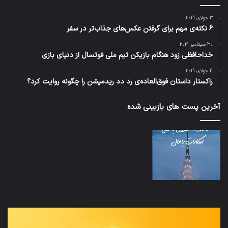
3 جولای 2021
6 نکته‌ی مهم برای گرفتن عکس‌های جذاب‌تر در سفر
30 سپتامبر 2021
خداحافظی زود هنگام بازیکن تیم ملی فوتسال از دنیای بازی
11 جولای 2021
راکستار داستان فوق‌العاده‌ی رد دد ریدمپشن را چگونه روایت کرد؟
آخرین پست های بازبینی شده
نخستین
تداب
وسیله
زما