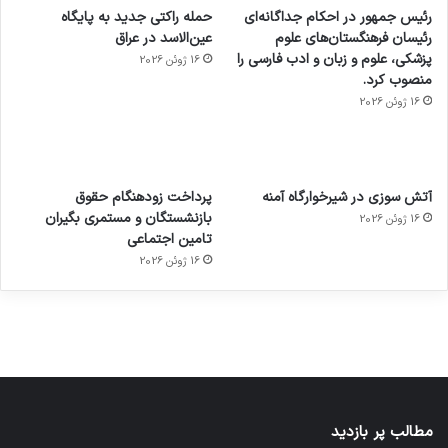
رئیس جمهور در احکام جداگانه‌ای
حمله راکتی جدید به پایگاه
رئیسان فرهنگستان‌های علوم
عین‌الاسد در عراق
پزشکی، علوم و زبان و ادب فارسی را
16 ژوئن 2026
منصوب کرد.
16 ژوئن 2026
آماده
ی سفر
عکاسی
هدفون
ورزش با
برای
مجازی
با طعم
های
آتش سوزی در شیرخوارگاه آمنه
پرداخت زودهنگام حقوق
ساعت
کشف
…
2023
بازنشستگان و مستمری بگیران
16 ژوئن 2026
هوشمند
توسط
توسط
توسط
توسط
تامین اجتماعی
ژاکت
ژاکت
توسط
ژاکت
ژاکت
در
در
ژاکت
16 ژوئن 2026
در
در
دسامبر
دسامبر
در دسامبر
دسامبر
دسامبر
12, 2022
12, 2022
12, 2022
12, 2022
12, 2022
مطالب پر بازدید