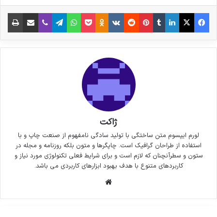
فیس بوک
X
لینکدین
‫تامبلر
‫پین‌ترست
‫رددیت
‫VKontakte
پاکت
واتس آپ
‫Odnoklassniki
تلگرام
وایبر
اشتراک گذاری از طریق ایمیل
چاپ
ژاکت
لورم ایپسوم متن ساختگی با تولید سادگی نامفهوم از صنعت چاپ و با
استفاده از طراحان گرافیک است. چاپگرها و متون بلکه روزنامه و مجله در
ستون و سطرآنچنان که لازم است و برای شرایط فعلی تکنولوژی مورد نیاز و
کاربردهای متنوع با هدف بهبود ابزارهای کاربردی می باشد.
وبسایت