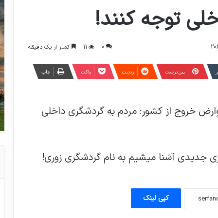
لی توجه کنند!
0
11
کمتر از یک دقیقه
ر
‫پین‌ترست
‫رددیت
پاکت
چاپ
ارض خروج از کشور: مردم به گردشگری داخلی
ی جدیدی آشنا میشیم به نام گردشگری زوری!
کپی لینک