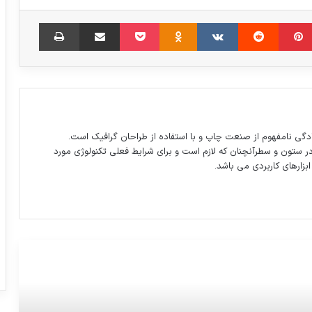
مبلر
‫پین‌ترست
‫رددیت
‫VKontakte
‫Odnoklassniki
پاکت
اشتراک گذاری از طریق ایمیل
چاپ
دگی نامفهوم از صنعت چاپ و با استفاده از طراحان گرافیک است.
در ستون و سطرآنچنان که لازم است و برای شرایط فعلی تکنولوژی مورد
ابزارهای کاربردی می باشد.
تبدیل رایگان خودروها به گازسوز تا دو هفته
دیگر
قله‌ کوه اورست به اینترنت 3G مجهز شده