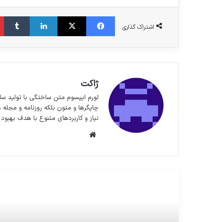
فیس بوک
X
لینکدین
‫تا
اشتراک گذاری
ژاکت
لورم ایپسوم متن ساختگی با تولید سا
چاپگرها و متون بلکه روزنامه و مجله 
نیاز و کاربردهای متنوع با هدف بهبود 
وبسایت
مطالعه بعدی