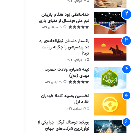
3 جولای 2021
71%
خداحافظی زود هنگام بازیکن
تیم ملی فوتسال از دنیای بازی
30 سپتامبر 2021
راکستار داستان فوق‌العاده‌ی رد
دد ریدمپشن را چگونه روایت
کرد؟
7.4
11 جولای 2021
نیمه شعبان، ولادت حضرت
مهدی (عج)
20 نوامبر 2021
نخستین وسیله کاملا خودران
نقلیه اپل
29 دسامبر 2021
رویکرد ترسناک گوگل؛ چرا یکی از
نوآورترین شرکت‌های جهان