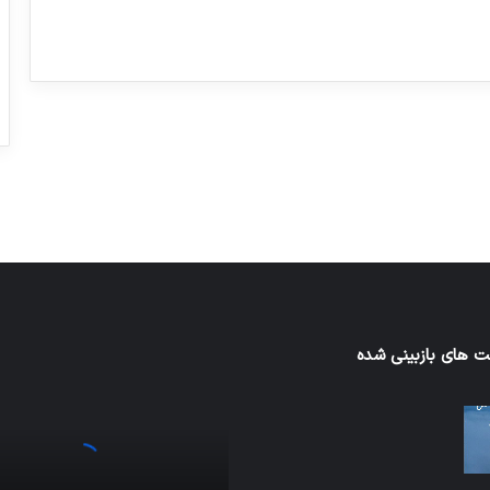
ورزش با ساعت هوشمند
عکاسی با طع
توسط ژاکت
توسط ژاکت
در دسامبر 12, 2022
در دسامبر 12, 2022
 های بازبینی شده
اف‌ای‌تی‌اف
به
احتمال
زیاد
در
مجمع