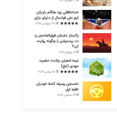
3 جولای 2021
71%
خداحافظی زود هنگام بازیکن
تیم ملی فوتسال از دنیای بازی
30 سپتامبر 2021
راکستار داستان فوق‌العاده‌ی رد
دد ریدمپشن را چگونه روایت
کرد؟
7.4
11 جولای 2021
نیمه شعبان، ولادت حضرت
مهدی (عج)
20 نوامبر 2021
نخستین وسیله کاملا خودران
نقلیه اپل
29 دسامبر 2021