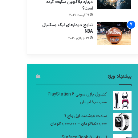
درباره بلاکچین سکوت کرده
است؟
9 آگوست 2021
نتایج دیدار‌های لیگ بسکتبال
NBA
29 جولای 2020
پیشنهاد ویژه
کنسول بازی سونی PlayStation 6
18,000,000
تومان
ساعت هوشمند اپل واچ 9
9,500,000
تومان
–
10,000,000
تومان
لپ تاپ Surface Book 5