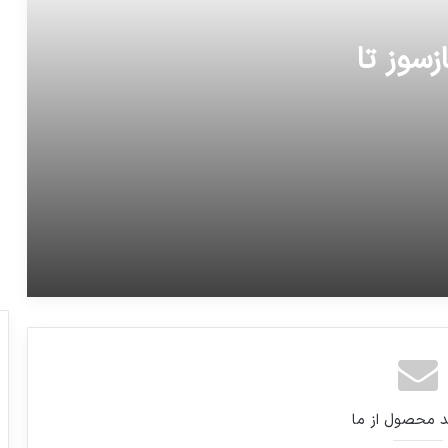
معاون امور گمرکی گمرک شهید رجایی
بندرعباس: دو شرکت بزرگ تولیدکننده پوشک
زسوز تا
حاضر به ترخیص مواد اولیه خود از این
گمرک نیستند
پست صحنه برنامه فوتبال برتر (در هنگام
پخش بازی)
وسیله جالب و کاربردی برای حمل اجسام
سنگین در پله و جاهای مرتفع
روابط عمومی وزارت امور خارجه: تمام
ادعاهای کریمی قدوسی غلط و بی‌اساس است
د محصول از ما