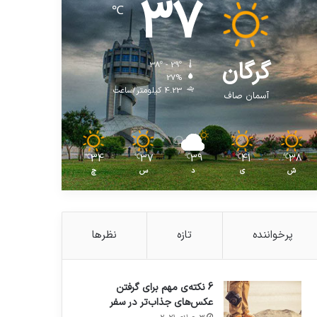
37
℃
گرگان
38º - 29º
27%
4.23 کیلومتر/ساعت
آسمان صاف
34
37
39
41
38
℃
℃
℃
℃
℃
ش
ی
د
س
چ
پرخواننده
تازه
نظرها
6 نکته‌ی مهم برای گرفتن
عکس‌های جذاب‌تر در سفر