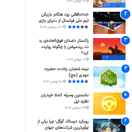
3 جولای 2021
71%
خداحافظی زود هنگام بازیکن
تیم ملی فوتسال از دنیای بازی
30 سپتامبر 2021
راکستار داستان فوق‌العاده‌ی رد
دد ریدمپشن را چگونه روایت
کرد؟
7.4
11 جولای 2021
نیمه شعبان، ولادت حضرت
مهدی (عج)
20 نوامبر 2021
نخستین وسیله کاملا خودران
نقلیه اپل
29 دسامبر 2021
رویکرد ترسناک گوگل؛ چرا یکی از
نوآورترین شرکت‌های جهان