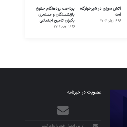
آتش سوزی در شیرخوارگاه
پرداخت زودهنگام حقوق
آمنه
بازنشستگان و مستمری
بگیران تامین اجتماعی
16 ژوئن 2026
م
هدفون های 2023
16 ژوئن 2026
توسط ژاکت
در دسامبر 12, 2022
کدام
عضویت در خبرنامه
نخستین
برنامه‌های
وسیله
پیام‌رسان
کاملا
اطلاعات
خودران
کاربران
نقلیه
را
اپل
آدرس