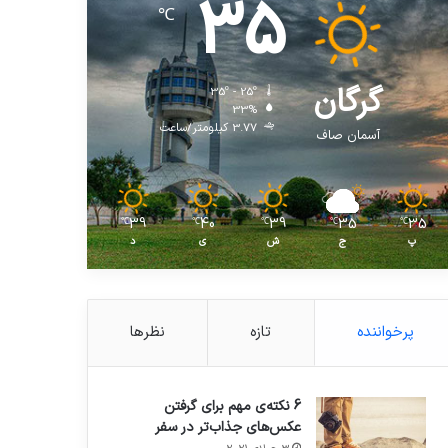
35
℃
گرگان
35º - 25º
33%
3.77 کیلومتر/ساعت
آسمان صاف
39
40
39
35
35
℃
℃
℃
℃
℃
پ
ج
ش
ی
د
پرخواننده
تازه
نظرها
6 نکته‌ی مهم برای گرفتن
عکس‌های جذاب‌تر در سفر