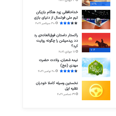
3 جولای 2021
71%
خداحافظی زود هنگام بازیکن
تیم ملی فوتسال از دنیای بازی
30 سپتامبر 2021
راکستار داستان فوق‌العاده‌ی رد
دد ریدمپشن را چگونه روایت
کرد؟
7.4
11 جولای 2021
نیمه شعبان، ولادت حضرت
مهدی (عج)
20 نوامبر 2021
نخستین وسیله کاملا خودران
نقلیه اپل
29 دسامبر 2021