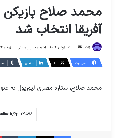
آفریقا انتخاب شد
ارسال
ژاکت
16 ژوئن 2026
آخرین به روز رسانی: 16 ژوئن 2026
ایمیل
فیس بوک
X
لینکدین
‫تامبل
محمد صلاح، ستاره مصری لیورپول به عنوان بازیکن برتر سال 7
فیس بوک
X
لینکدین
‫تا