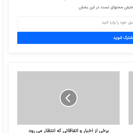
نمایش محتوای تست در این بخش.
بانک‌های چینی اعلام کردند هر گونه خدمات
مالی و بانکی به سه کشور کره شمالی، ایران و
سوریه در چین ممنوع است!
اینستاگرام گردی: حسین ماهینی بازیکن
پرسپولیس با همسر و فرزندش
تکذیب رفع حصر زهرا رهنورد
حذف فرآورده‌های رانیتیدین از بازار دارویی
کشور
ویدئو: روحانی:دست همه کسانی را که نقد
می کنند می بوسم
برخی از اخبار و اتفاقاتی که انتظار می رود