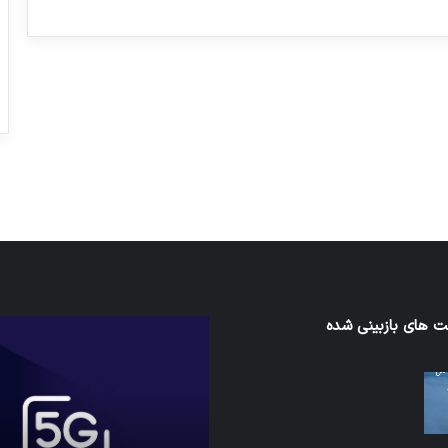
ورزش با ساعت هوشمند
عکاسی با طع
توسط ژاکت
توسط ژاکت
در دسامبر 12, 2022
در دسامبر 12, 2022
ی‌اف
 های بازبینی شده
شبکه
5G
می‌تواند
باعث
سقوط
هواپیما