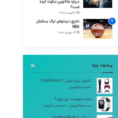
درباره بلاکچین سکوت کرده
است؟
9 آگوست 2021
نتایج دیدار‌های لیگ بسکتبال
NBA
29 جولای 2020
پیشنهاد ویژه
کنسول بازی سونی PlayStation 6
18,000,000
تومان
ساعت هوشمند اپل واچ 9
9,500,000
تومان
–
10,000,000
تومان
لپ تاپ Surface Book 5