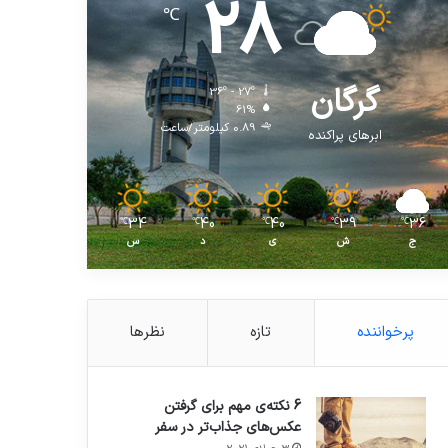
28
℃
گرگان
36º - 27º
61%
0.89 کیلومتر/ساعت
ابرهای پراکنده
34
40
40
39
36
℃
℃
℃
℃
℃
ج
ش
ی
د
س
پرخواننده
تازه
نظرها
6 نکته‌ی مهم برای گرفتن
عکس‌های جذاب‌تر در سفر