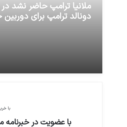
16 ژوئن 2026
بولتون: معافیت‌های هسته‌ا
را کاهش می‌دهیم
ملانیا ترامپ حاضر نشد در ک
دونالد ترامپ برای دوربین 
فرودگاه دست تکان دهد
با خری
با عضویت در خبرنامه ما