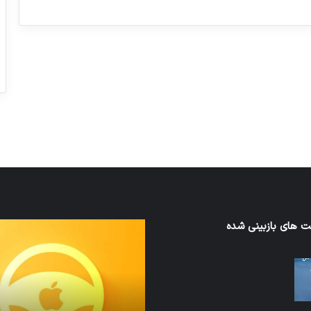
ورزش با ساعت هوشمند
عکاسی با طع
توسط ژاکت
توسط ژاکت
در دسامبر 12, 2022
در دسامبر 12, 2022
ن
 های بازبینی شده
تدابیر
زمانی
خواب
ن
و
بیداری