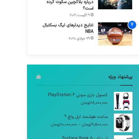
درباره بلاکچین سکوت کرده
است؟
9 آگوست 2021
نتایج دیدار‌های لیگ بسکتبال
NBA
29 جولای 2020
پیشنهاد ویژه
کنسول بازی سونی PlayStation 6
18,000,000
تومان
ساعت هوشمند اپل واچ 9
9,500,000
تومان
–
10,000,000
تومان
لپ تاپ Surface Book 5