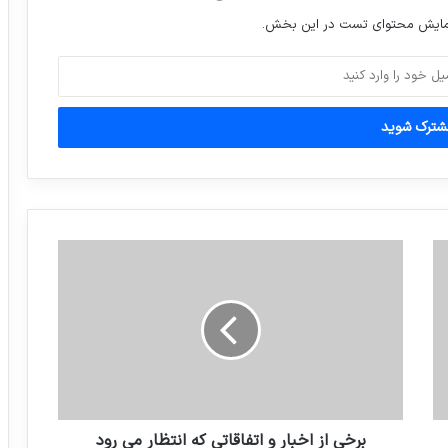
نمایش محتوای تست در این بخش.
بدن خانم ها دو برابر بیشتر از بدن مردان
گیرنده های عصبی در خود جای داده
ملانیا ترامپ حاضر نشد در کنار دونالد
ترامپ برای دوربین حاضر در فرودگاه دست
تکان دهد
بولتون: معافیت‌های هسته‌ای ایران را کاهش
می‌دهیم
در جدیدترین رنکینگ باشگاه های جهان
پرسپولیس ایران در رده 152 و هشتم آسیا، و
استقلال ایران در رده 232 و شانزدهم آسیا
قرار گرفت
برخی از اخبار و اتفاقاتی که انتظار می رود