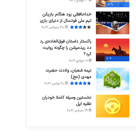
3 جولای 2021
71%
خداحافظی زود هنگام بازیکن
تیم ملی فوتسال از دنیای بازی
30 سپتامبر 2021
راکستار داستان فوق‌العاده‌ی رد
دد ریدمپشن را چگونه روایت
کرد؟
7.4
11 جولای 2021
نیمه شعبان، ولادت حضرت
مهدی (عج)
20 نوامبر 2021
نخستین وسیله کاملا خودران
نقلیه اپل
29 دسامبر 2021