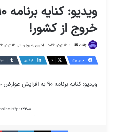
خروج از کشور!
ارسال
ژاکت
16 ژوئن 2026
آخرین به روز رسانی: 16 ژوئن 2026
ایمیل
فیس بوک
X
لینکدین
‫تامبل
ویدیو: کنایه برنامه ۹۰ به افزایش عوارض خروج از کشور!
فیس بوک
X
لینکدین
‫تا