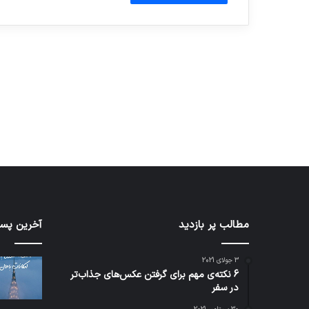
آماده برای کشف
ی سفر مجازی …
توسط ژاکت
توسط ژاکت
در دسامبر 12, 2022
در دسامبر 12, 2022
کدام
مطالب پر بازدید
نخستی
آخرین پست
برنامه‌های
وسیله
پیام‌رسان
کاملا
3 جولای 2021
اطلاعات
خودرا
6 نکته‌ی مهم برای گرفتن عکس‌های جذاب‌تر
کاربران
نقلیه
در سفر
را
اپل