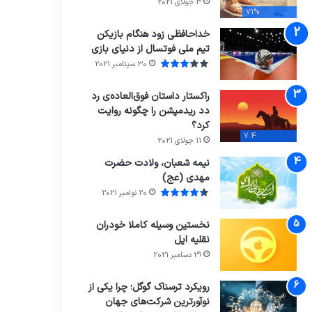
3 جولای 2021
71%
خداحافظی زود هنگام بازیکن
تیم ملی فوتسال از دنیای بازی
30 سپتامبر 2021
راکستار داستان فوق‌العاده‌ی رد
دد ریدمپشن را چگونه روایت
کرد؟
7.4
11 جولای 2021
نیمه شعبان، ولادت حضرت
مهدی (عج)
20 نوامبر 2021
نخستین وسیله کاملا خودران
نقلیه اپل
29 دسامبر 2021
رویکرد ترسناک گوگل؛ چرا یکی از
نوآورترین شرکت‌های جهان