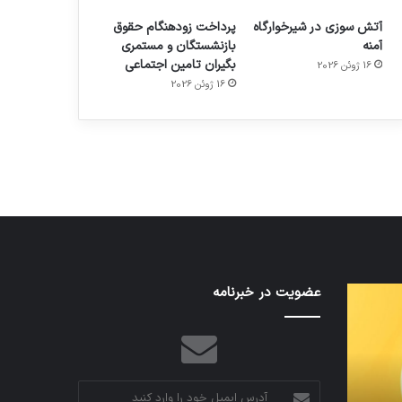
آتش سوزی در شیرخوارگاه
پرداخت زودهنگام حقوق
آمنه
بازنشستگان و مستمری
بگیران تامین اجتماعی
16 ژوئن 2026
م
هدفون های 2023
16 ژوئن 2026
توسط ژاکت
در دسامبر 12, 2022
اف‌ای‌تی‌اف
عضویت در خبرنامه
به
احتمال
زیاد
در
مجمع
آدرس