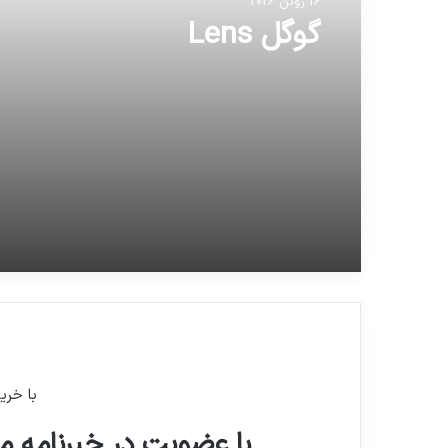
16 ژوئن 2026
گوگل Lens
با خری
با عضویت در خبرنامه ما