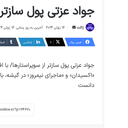
جواد عزتی پول سازتر 
ارسال
ژاکت
16 ژوئن 2026
آخرین به روز رسانی: 16 ژوئن 2026
ایمیل
فیس بوک
X
لینکدین
‫تامبل
جواد عزتی پول سازتر از سوپراستارها/ با 
«اکسیدان» و «ماجرای نیمروز» در گیشه، با
دانست