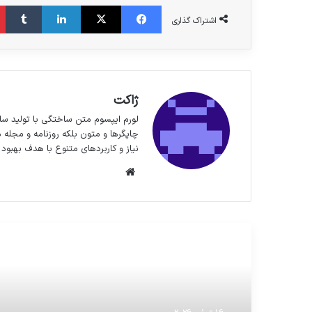
فیس بوک
X
لینکدین
‫تا
اشتراک گذاری
ژاکت
لورم ایپسوم متن ساختگی با تولید سا
چاپگرها و متون بلکه روزنامه و مجله 
نیاز و کاربردهای متنوع با هدف بهبود 
وبسایت
مطالعه بعدی