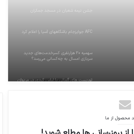
جشن نیمه شعبان در مسجد جمکران
AFC جوایزجام باشگاههاي آسيا را اعلام کرد
سهمیه 20 هزارنفری کسرخدمت‌های جدید
سربازی امسال به چه‌کسانی می‌رسد؟
توریست های آلمانی با لباس کردی در مریوان
گوگل Lens
د محصول از ما
نمایی از بارش شهابی جوزایی سال ۲۰۱۷
 از بروزرسانی ها مطلع شوید!