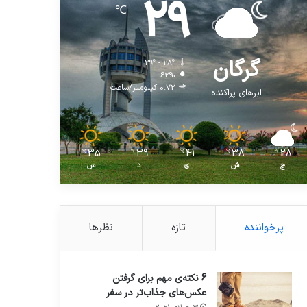
29
℃
گرگان
29º - 28º
62%
0.72 کیلومتر/ساعت
ابرهای پراکنده
35
39
41
38
28
℃
℃
℃
℃
℃
ج
ش
ی
د
س
پرخواننده
تازه
نظرها
6 نکته‌ی مهم برای گرفتن
عکس‌های جذاب‌تر در سفر