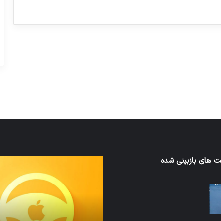
ورزش با ساعت هوشمند
عکاسی با طع
توسط ژاکت
توسط ژاکت
در دسامبر 12, 2022
در دسامبر 12, 2022
 های بازبینی شده
نخستین
های
وسیله
سان
کاملا
ت
خودران
نقلیه
اپل