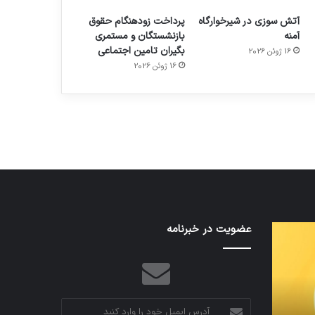
آتش سوزی در شیرخوارگاه
پرداخت زودهنگام حقوق
آمنه
بازنشستگان و مستمری
بگیران تامین اجتماعی
16 ژوئن 2026
م
هدفون های 2023
16 ژوئن 2026
توسط ژاکت
در دسامبر 12, 2022
تدابیر
عضویت در خبرنامه
اف‌ای‌تی‌اف
زمانی
به
خواب
احتمال
و
زیاد
بیداری
در
مجمع
آدرس