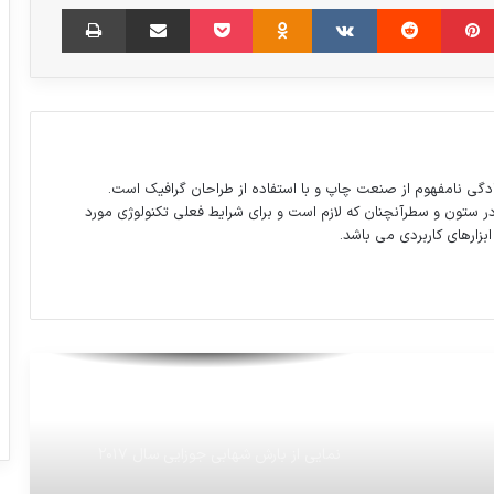
مبلر
‫پین‌ترست
‫رددیت
‫VKontakte
‫Odnoklassniki
پاکت
اشتراک گذاری از طریق ایمیل
چاپ
جشن نیمه شعبان در مسجد جمکران
AFC جوایزجام باشگاههاي آسيا را اعلام کرد
دگی نامفهوم از صنعت چاپ و با استفاده از طراحان گرافیک است.
سهمیه 20 هزارنفری کسرخدمت‌های جدید
در ستون و سطرآنچنان که لازم است و برای شرایط فعلی تکنولوژی مورد
سربازی امسال به چه‌کسانی می‌رسد؟
ابزارهای کاربردی می باشد.
توریست های آلمانی با لباس کردی در مریوان
گوگل Lens
نمایی از بارش شهابی جوزایی سال ۲۰۱۷