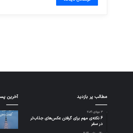
آماده برای کشف
ی سفر مجازی …
توسط ژاکت
توسط ژاکت
در دسامبر 12, 2022
در دسامبر 12, 2022
شبکه
مطالب پر بازدید
کدام
آخرین پست
5G
برنامه‌
می‌تواند
پیام‌ر
3 جولای 2021
باعث
اطلاعا
6 نکته‌ی مهم برای گرفتن عکس‌های جذاب‌تر
سقوط
کاربران
در سفر
هواپیما
را