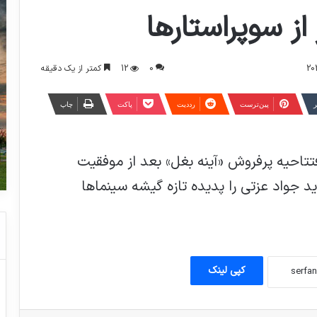
از سوپراستارها
0
12
کمتر از یک دقیقه
ر
‫پین‌ترست
‫رددیت
پاکت
چاپ
افتتاحیه پرفروش «آینه بغل» بعد از موفقیت
ید جواد عزتی را پدیده تازه گیشه سینماها
توریست های آلمانی با لباس کردی در مریوان
گوگل Lens
کپی لینک
نمایی از بارش شهابی جوزایی سال ۲۰۱۷