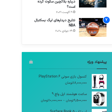
درباره بلاکچین سکوت کرده
است؟
9 آگوست 2021
نتایج دیدار‌های لیگ بسکتبال
NBA
29 جولای 2020
پیشنهاد ویژه
کنسول بازی سونی PlayStation 6
18,000,000
تومان
ساعت هوشمند اپل واچ 9
9,500,000
تومان
–
10,000,000
تومان
لپ تاپ Surface Book 5