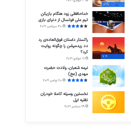
3 جولای 2021
71%
خداحافظی زود هنگام بازیکن
تیم ملی فوتسال از دنیای بازی
30 سپتامبر 2021
راکستار داستان فوق‌العاده‌ی رد
دد ریدمپشن را چگونه روایت
کرد؟
7.4
11 جولای 2021
نیمه شعبان، ولادت حضرت
مهدی (عج)
20 نوامبر 2021
نخستین وسیله کاملا خودران
نقلیه اپل
29 دسامبر 2021