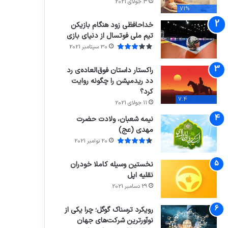
3 جولای 2021
71%
خداحافظی زود هنگام بازیکن
تیم ملی فوتسال از دنیای بازی
30 سپتامبر 2021
راکستار داستان فوق‌العاده‌ی رد
دد ریدمپشن را چگونه روایت
کرد؟
7.4
11 جولای 2021
نیمه شعبان، ولادت حضرت
مهدی (عج)
20 نوامبر 2021
نخستین وسیله کاملا خودران
نقلیه اپل
29 دسامبر 2021
رویکرد ترسناک گوگل؛ چرا یکی از
نوآورترین شرکت‌های جهان