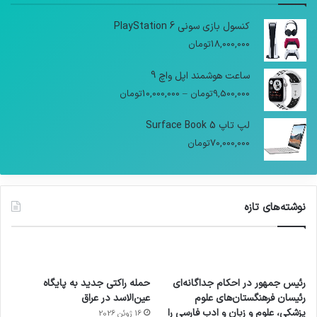
کنسول بازی سونی PlayStation 6
18,000,000
تومان
ساعت هوشمند اپل واچ 9
9,500,000
تومان
–
10,000,000
تومان
لپ تاپ Surface Book 5
70,000,000
تومان
نوشته‌های تازه
رئیس جمهور در احکام جداگانه‌ای
حمله راکتی جدید به پایگاه
رئیسان فرهنگستان‌های علوم
عین‌الاسد در عراق
پزشکی، علوم و زبان و ادب فارسی را
16 ژوئن 2026