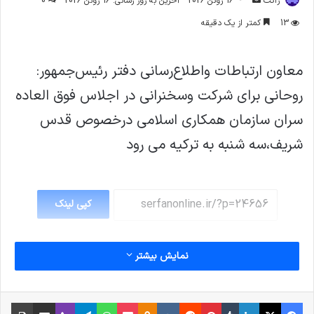
ژاکت
16 ژوئن 2026
آخرین به روز رسانی: 16 ژوئن 2026
0
ایمیل
13
کمتر از یک دقیقه
معاون ارتباطات واطلاع‌رسانی دفتر رئیس‌جمهور:
روحانی برای شرکت وسخنرانی در اجلاس فوق العاده
سران سازمان همکاری اسلامی درخصوص قدس
شریف،سه شنبه به ترکیه می رود
کپی لینک
نمایش بیشتر
فیس بوک
X
لینکدین
‫تامبلر
‫پین‌ترست
‫رددیت
‫VKontakte
پاکت
واتس آپ
‫Odnoklassniki
تلگرام
وایبر
اشتراک گذاری از طریق ایمیل
چاپ