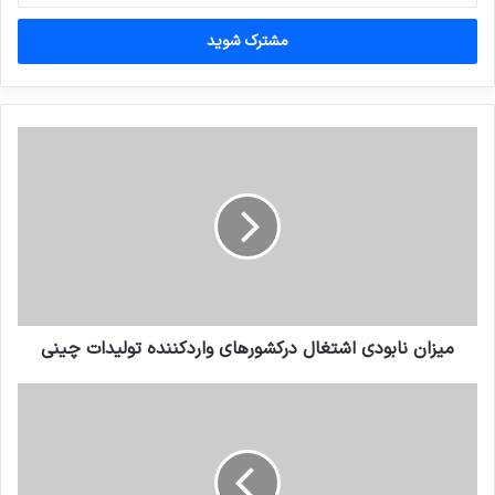
خود
را
وارد
کنید
میزان نابودی اشتغال⁩ درکشورهای واردکننده تولیدات چینی