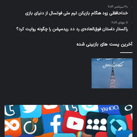
30 سپتامبر 2021
خداحافظی زود هنگام بازیکن تیم ملی فوتسال از دنیای بازی
11 جولای 2021
راکستار داستان فوق‌العاده‌ی رد دد ریدمپشن را چگونه روایت کرد؟
آخرین پست های بازبینی شده
نخستین
تداب
وسیله
زما
کاملا
خوا
خودران
و
نقلیه
بید