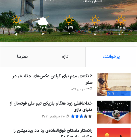
آسمان صاف
34
36
39
41
38
℃
℃
℃
℃
℃
ش
ی
د
س
چ
پرخواننده
تازه
نظرها
6 نکته‌ی مهم برای گرفتن عکس‌های جذاب‌تر در
سفر
3 جولای 2021
71%
خداحافظی زود هنگام بازیکن تیم ملی فوتسال از
دنیای بازی
30 سپتامبر 2021
راکستار داستان فوق‌العاده‌ی رد دد ریدمپشن را