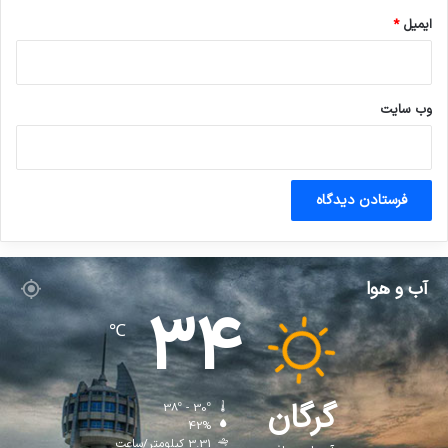
ایمیل
*
وب‌ سایت
آب و هوا
34
℃
گرگان
38º - 30º
42%
3.31 کیلومتر/ساعت