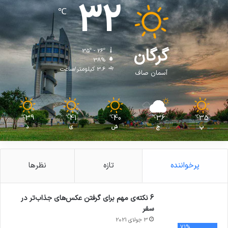
32
℃
گرگان
35º - 26º
38%
3.6 کیلومتر/ساعت
آسمان صاف
39
41
40
36
35
℃
℃
℃
℃
℃
پ
ج
ش
ی
د
پرخواننده
تازه
نظرها
6 نکته‌ی مهم برای گرفتن عکس‌های جذاب‌تر در
سفر
3 جولای 2021
71%