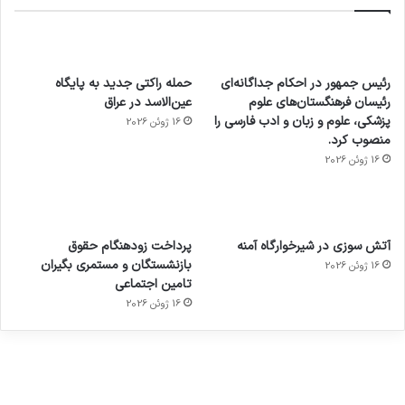
رئیس جمهور در احکام جداگانه‌ای
حمله راکتی جدید به پایگاه
رئیسان فرهنگستان‌های علوم
عین‌الاسد در عراق
پزشکی، علوم و زبان و ادب فارسی را
16 ژوئن 2026
منصوب کرد.
16 ژوئن 2026
آماده
ی سفر
عکاسی
هدفون
ورزش با
برای
مجازی
با طعم
های
آتش سوزی در شیرخوارگاه آمنه
پرداخت زودهنگام حقوق
ساعت
کشف
…
2023
بازنشستگان و مستمری بگیران
16 ژوئن 2026
هوشمند
توسط
توسط
توسط
توسط
تامین اجتماعی
ژاکت
ژاکت
توسط
ژاکت
ژاکت
در
در
ژاکت
16 ژوئن 2026
در
در
دسامبر
دسامبر
در دسامبر
دسامبر
دسامبر
12, 2022
12, 2022
12, 2022
12, 2022
12, 2022