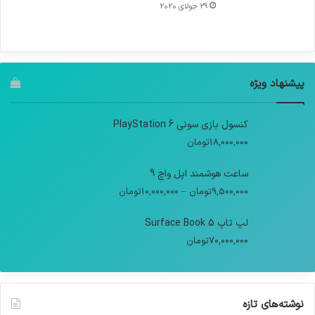
29 جولای 2020
پیشنهاد ویژه
کنسول بازی سونی PlayStation 6
18,000,000
تومان
ساعت هوشمند اپل واچ 9
9,500,000
تومان
–
10,000,000
تومان
لپ تاپ Surface Book 5
70,000,000
تومان
نوشته‌های تازه