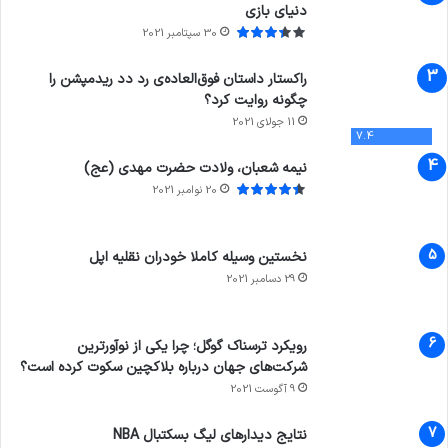
دنیای بازی
30 سپتامبر 2021
راکستار داستان فوق‌العاده‌ی رد دد ریدمپشن را
چگونه روایت کرد؟
11 جولای 2021
7.4
نیمه شعبان، ولادت حضرت مهدی (عج)
20 نوامبر 2021
نخستین وسیله کاملا خودران نقلیه اپل
29 دسامبر 2021
رویکرد ترسناک گوگل؛ چرا یکی از نوآورترین
شرکت‌های جهان درباره بلاکچین سکوت کرده است؟
9 آگوست 2021
نتایج دیدار‌های لیگ بسکتبال NBA