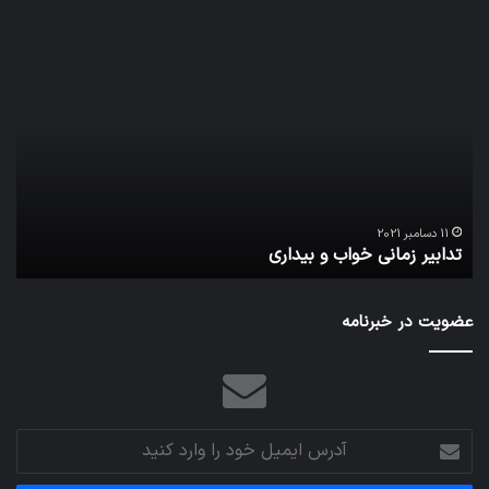
تدابیر
اف‌ا
زمانی
به
خواب
احت
و
زیاد
بیداری
در
مج
تش
تص
ا
می‌
11 دسامبر 2021
تدابیر زمانی خواب و بیداری
م
عضویت در خبرنامه
آدرس
ایمیل
خود