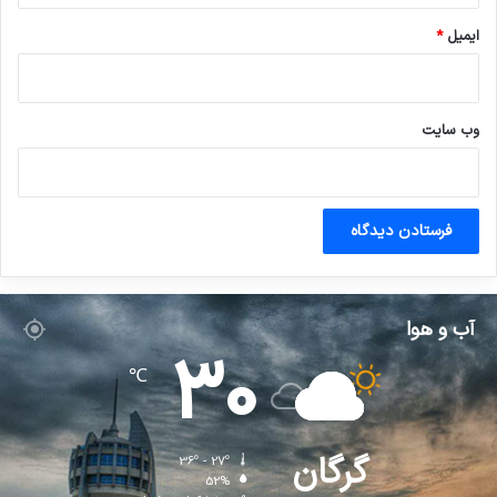
ایمیل
*
وب‌ سایت
آب و هوا
30
℃
گرگان
36º - 27º
52%