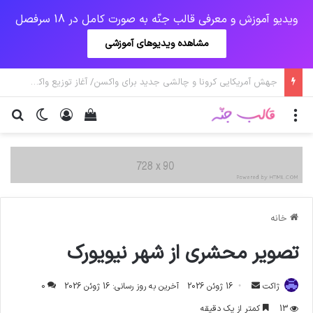
ویدیو آموزش و معرفی قالب جنّه به صورت کامل در 18 سرفصل
مشاهده ویدیوهای آموزشی
یک‌چهارم مرگ‌های روزانه کرونا در خوزستان / نگرانی از گسترش ویروس انگلیسی در تهران
منو
ورود
دیدن سبد خرید
تغییر پو
جس
خانه
تصویر محشری از شهر نیویورک
ارسال
ژاکت
16 ژوئن 2026
آخرین به روز رسانی: 16 ژوئن 2026
0
ایمیل
13
کمتر از یک دقیقه