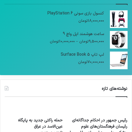
کنسول بازی سونی PlayStation 6
18,000,000
تومان
ساعت هوشمند اپل واچ 9
9,500,000
تومان
–
10,000,000
تومان
لپ تاپ Surface Book 5
70,000,000
تومان
نوشته‌های تازه
رئیس جمهور در احکام جداگانه‌ای
حمله راکتی جدید به پایگاه
رئیسان فرهنگستان‌های علوم
عین‌الاسد در عراق