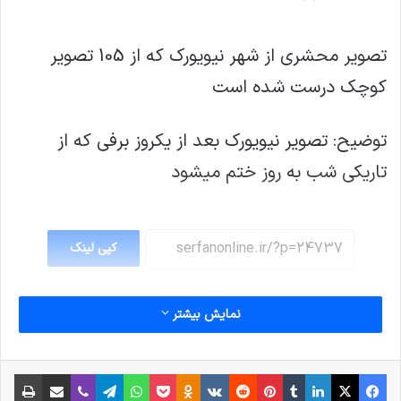
تصویر محشری از شهر نیویورک که از 105 تصویر
کوچک درست شده است
توضیح: تصویر نیویورک بعد از یکروز برفی که از
تاریکی شب به روز ختم میشود
کپی لینک
نمایش بیشتر
فیس بوک
X
لینکدین
‫تامبلر
‫پین‌ترست
‫رددیت
‫VKontakte
پاکت
واتس آپ
‫Odnoklassniki
تلگرام
وایبر
اشتراک گذاری از طریق ایمیل
چاپ