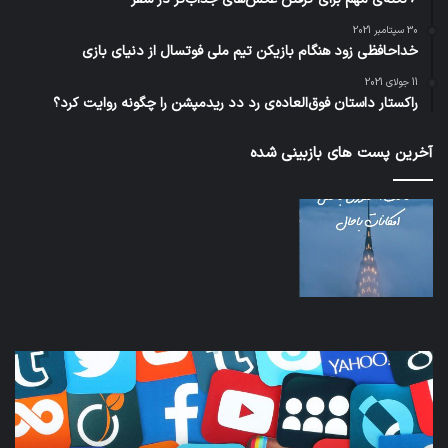
30 سپتامبر 2021
خداحافظی زود هنگام بازیکن تیم ملی فوتسال از دنیای بازی
11 جولای 2021
راکستار داستان فوق‌العاده‌ی رد دد ریدمپشن را چگونه روایت کرد؟
آخرین پست های بازبینی شده
کدام
نخس
برنامه‌های
وسی
پیام‌رسان
کامل
اطلاعات
خود
کاربران
نقلی