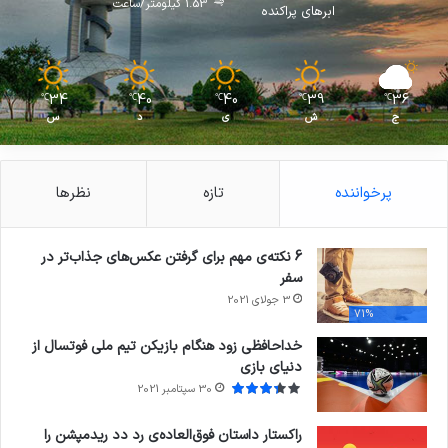
1.53 کیلومتر/ساعت
ابرهای پراکنده
34
40
40
39
36
℃
℃
℃
℃
℃
ج
ش
ی
د
س
پرخواننده
تازه
نظرها
6 نکته‌ی مهم برای گرفتن عکس‌های جذاب‌تر در
سفر
3 جولای 2021
71%
خداحافظی زود هنگام بازیکن تیم ملی فوتسال از
دنیای بازی
30 سپتامبر 2021
راکستار داستان فوق‌العاده‌ی رد دد ریدمپشن را