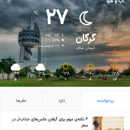
آب و هوا
27
℃
گرگان
38º - 27º
73%
1.11 کیلومتر/ساعت
آسمان صاف
34
35
38
40
38
℃
℃
℃
℃
℃
ش
ی
د
س
چ
پرخواننده
تازه
نظرها
6 نکته‌ی مهم برای گرفتن عکس‌های جذاب‌تر در
سفر