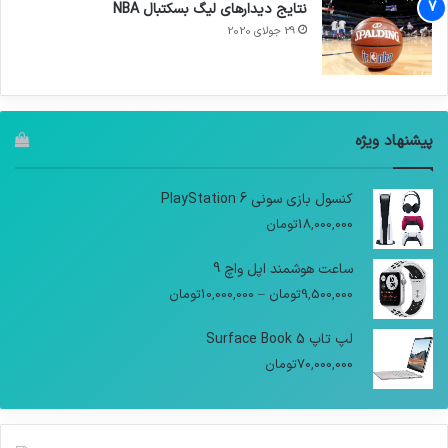
نتایج دیدار‌های لیگ بسکتبال NBA
29 جولای 2020
پیشنهاد ویژه
کنسول بازی سونی PlayStation 6
18,000,000
تومان
ساعت هوشمند اپل واچ 9
9,500,000
تومان
–
10,000,000
تومان
لپ تاپ Surface Book 5
70,000,000
تومان