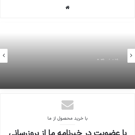
سکه بهار آزادی : 1,378,000
وبسایت
سکه طرح امام : 1,413,000
نیم سکه : 699,000
ربع سکه : 403,000
16 ژوئن 2026
کپی لینک
قاسم را به تصور اینکه مهاجر افغان است از پارکی در
تهران گرفتند و به افغانستان فرستادند
با خرید محصول از ما
با عضویت در خبرنامه ما از بروزرسانی