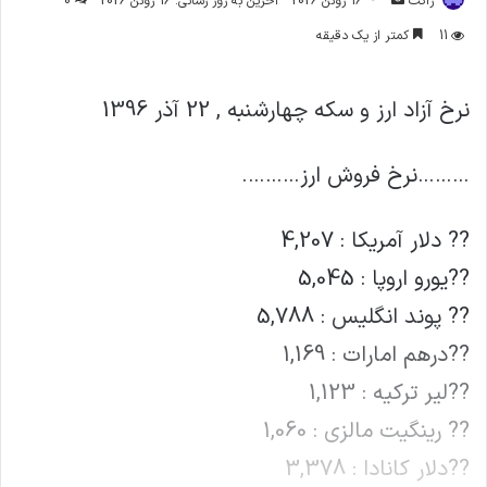
ژاکت
16 ژوئن 2026
آخرین به روز رسانی: 16 ژوئن 2026
0
ایمیل
11
کمتر از یک دقیقه
نرخ آزاد ارز و سکه چهارشنبه , 22 آذر 1396
………نرخ فروش ارز……….
?? دلار آمریکا : 4,207
??یورو اروپا : 5,045
?? پوند انگلیس : 5,788
??درهم امارات : 1,169
??لیر ترکیه : 1,123
?? رینگیت مالزی : 1,060
??دلار کانادا : 3,378