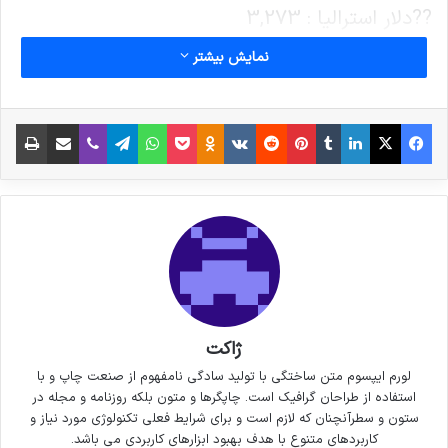
??دلار استرالیا : 3,273
نمایش بیشتر
………نرخ فروش سکه………
فیس بوک
X
لینکدین
‫تامبلر
‫پین‌ترست
‫رددیت
‫VKontakte
پاکت
واتس آپ
‫Odnoklassniki
تلگرام
وایبر
اشتراک گذاری از طریق ایمیل
چاپ
نوشته های مشابه
6 نکته‌ی مهم برای گرفتن عکس‌های
جذاب‌تر در سفر
3 جولای 2021
خداحافظی زود هنگام بازیکن تیم
ملی فوتسال از دنیای بازی
ژاکت
30 سپتامبر 2021
لورم ایپسوم متن ساختگی با تولید سادگی نامفهوم از صنعت چاپ و با
استفاده از طراحان گرافیک است. چاپگرها و متون بلکه روزنامه و مجله در
ستون و سطرآنچنان که لازم است و برای شرایط فعلی تکنولوژی مورد نیاز و
کاربردهای متنوع با هدف بهبود ابزارهای کاربردی می باشد.