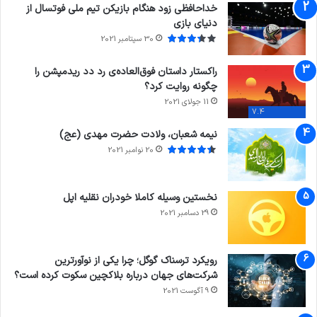
خداحافظی زود هنگام بازیکن تیم ملی فوتسال از
دنیای بازی
30 سپتامبر 2021
راکستار داستان فوق‌العاده‌ی رد دد ریدمپشن را
چگونه روایت کرد؟
11 جولای 2021
7.4
نیمه شعبان، ولادت حضرت مهدی (عج)
20 نوامبر 2021
نخستین وسیله کاملا خودران نقلیه اپل
29 دسامبر 2021
رویکرد ترسناک گوگل؛ چرا یکی از نوآورترین
شرکت‌های جهان درباره بلاکچین سکوت کرده است؟
9 آگوست 2021