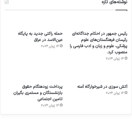
نوشته‌های تازه
رئیس جمهور در احکام جداگانه‌ای
حمله راکتی جدید به پایگاه
رئیسان فرهنگستان‌های علوم
عین‌الاسد در عراق
پزشکی، علوم و زبان و ادب فارسی را
16 ژوئن 2026
منصوب کرد.
16 ژوئن 2026
آماده
ی سفر
عکاسی
هدفون
ورزش با
برای
مجازی
با طعم
های
آتش سوزی در شیرخوارگاه آمنه
پرداخت زودهنگام حقوق
ساعت
کشف
…
2023
بازنشستگان و مستمری بگیران
16 ژوئن 2026
هوشمند
توسط
توسط
توسط
توسط
تامین اجتماعی
ژاکت
ژاکت
توسط
ژاکت
ژاکت
در
در
ژاکت
16 ژوئن 2026
در
در
دسامبر
دسامبر
در دسامبر
دسامبر
دسامبر
12, 2022
12, 2022
12, 2022
12, 2022
12, 2022