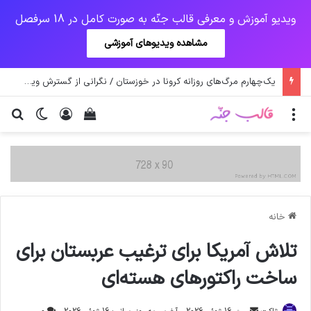
ویدیو آموزش و معرفی قالب جنّه به صورت کامل در 18 سرفصل
مشاهده ویدیوهای آموزشی
یک‌چهارم مرگ‌های روزانه کرونا در خوزستان / نگرانی از گسترش ویروس انگلیسی در تهران
منو
ورود
دیدن سبد خرید
تغییر پو
جس
خانه
تلاش آمريکا براي ترغيب عربستان براي
ساخت راکتورهاي هسته‌اي
ارسال