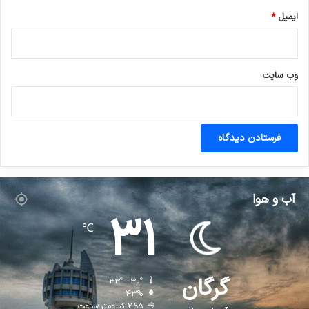
ایمیل
*
وب‌ سایت
آب و هوا
31
℃
گرگان
33º - 30º
43%
2.95 کیلومتر/ساعت