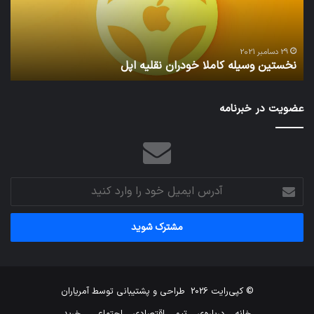
اپل
29 دسامبر 2021
نخستین وسیله کاملا خودران نقلیه اپل
ت
عضویت در خبرنامه
آدرس
ایمیل
خود
را
وارد
کنید
© کپی‌رایت 2026
طراحی و پشتیبانی توسط
آمریاران