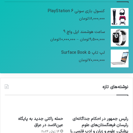
کنسول بازی سونی PlayStation 6
18,000,000
تومان
ساعت هوشمند اپل واچ 9
9,500,000
تومان
–
10,000,000
تومان
لپ تاپ Surface Book 5
70,000,000
تومان
نوشته‌های تازه
رئیس جمهور در احکام جداگانه‌ای
حمله راکتی جدید به پایگاه
رئیسان فرهنگستان‌های علوم
عین‌الاسد در عراق
پزشکی، علوم و زبان و ادب فارسی را
16 ژوئن 2026