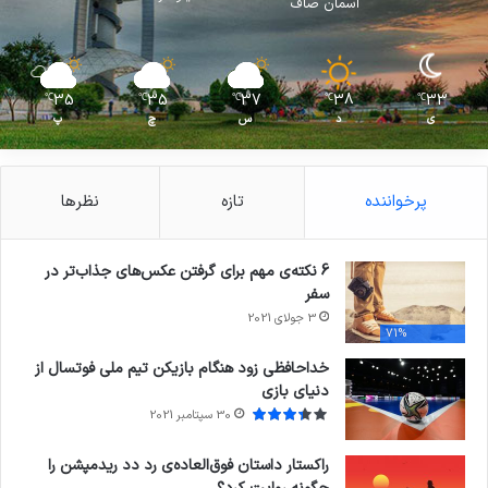
آسمان صاف
35
35
37
38
33
℃
℃
℃
℃
℃
ی
د
س
چ
پ
پرخواننده
تازه
نظرها
6 نکته‌ی مهم برای گرفتن عکس‌های جذاب‌تر در
سفر
3 جولای 2021
71%
خداحافظی زود هنگام بازیکن تیم ملی فوتسال از
دنیای بازی
30 سپتامبر 2021
راکستار داستان فوق‌العاده‌ی رد دد ریدمپشن را