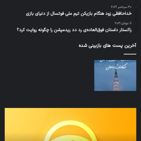
30 سپتامبر 2021
خداحافظی زود هنگام بازیکن تیم ملی فوتسال از دنیای بازی
11 جولای 2021
راکستار داستان فوق‌العاده‌ی رد دد ریدمپشن را چگونه روایت کرد؟
آخرین پست های بازبینی شده
نخستین
تداب
وسیله
زما
کاملا
خوا
خودران
و
نقلیه
بید