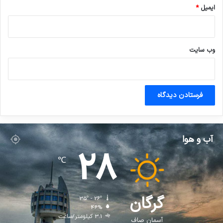
ایمیل
*
وب‌ سایت
آب و هوا
28
℃
گرگان
35º - 26º
46%
3.1 کیلومتر/ساعت
آسمان صاف