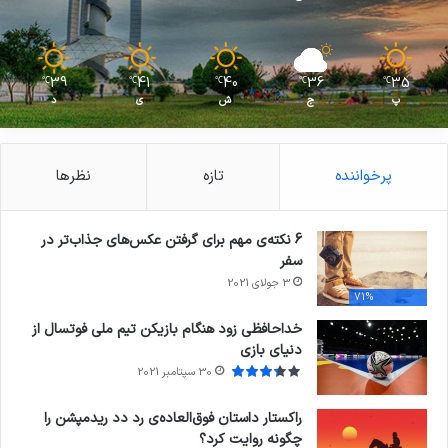
39
41
40
36
35
℃
℃
℃
℃
℃
پ
ج
ش
ی
د
پرخواننده
تازه
نظرها
6 نکته‌ی مهم برای گرفتن عکس‌های جذاب‌تر در
سفر
3 جولای 2021
71%
خداحافظی زود هنگام بازیکن تیم ملی فوتسال از
دنیای بازی
30 سپتامبر 2021
راکستار داستان فوق‌العاده‌ی رد دد ریدمپشن را
چگونه روایت کرد؟