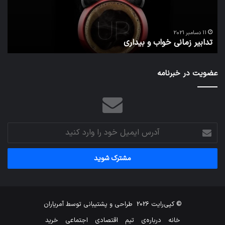
مج
تش
تص
ا
می‌
11 دسامبر 2021
تدابیر زمانی خواب و بیداری
م
عضویت در خبرنامه
آدرس
ایمیل
خود
را
وارد
کنید
© کپی‌رایت 2026
طراحی و پشتیبانی توسط
آمریاران
خانه
درباره‌ی
تیم
اقتصادی
اجتماعی
خرید