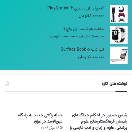
کنسول بازی سونی PlayStation 6
18,000,000
تومان
ساعت هوشمند اپل واچ 9
9,500,000
تومان
–
10,000,000
تومان
لپ تاپ Surface Book 5
70,000,000
تومان
نوشته‌های تازه
رئیس جمهور در احکام جداگانه‌ای
حمله راکتی جدید به پایگاه
رئیسان فرهنگستان‌های علوم
عین‌الاسد در عراق
پزشکی، علوم و زبان و ادب فارسی را
16 ژوئن 2026