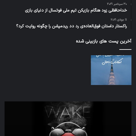
30 سپتامبر 2021
خداحافظی زود هنگام بازیکن تیم ملی فوتسال از دنیای بازی
11 جولای 2021
راکستار داستان فوق‌العاده‌ی رد دد ریدمپشن را چگونه روایت کرد؟
آخرین پست های بازبینی شده
تدابیر
اف‌ا
زمانی
به
خواب
احت
و
زیاد
بیداری
در