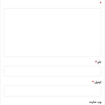
*
د
ی
د
گ
ا
ه
*
نام
*
ایمیل
*
وب‌ سایت