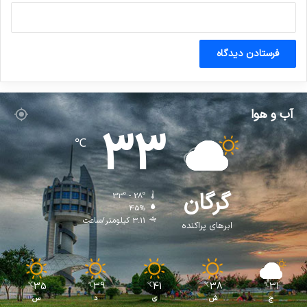
آب و هوا
33
℃
گرگان
33º - 28º
45%
3.11 کیلومتر/ساعت
ابرهای پراکنده
35
39
41
38
31
℃
℃
℃
℃
℃
ج
ش
ی
د
س