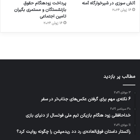
آتش سوزی در شیرخوارگاه آمنه
پرداخت زودهنگام حقوق
ساعت
کشف
…
2023
بازنشستگان و مستمری بگیران
16 ژوئن 2026
هوشمند
توسط
توسط
توسط
توسط
تامین اجتماعی
ژاکت
ژاکت
توسط
ژاکت
ژاکت
در
در
ژاکت
16 ژوئن 2026
در
در
دسامبر
دسامبر
در دسامبر
دسامبر
دسامبر
12, 2022
12, 2022
12, 2022
12, 2022
12, 2022
مطالب پر بازدید
3 جولای 2021
6 نکته‌ی مهم برای گرفتن عکس‌های جذاب‌تر در سفر
30 سپتامبر 2021
خداحافظی زود هنگام بازیکن تیم ملی فوتسال از دنیای بازی
11 جولای 2021
راکستار داستان فوق‌العاده‌ی رد دد ریدمپشن را چگونه روایت کرد؟