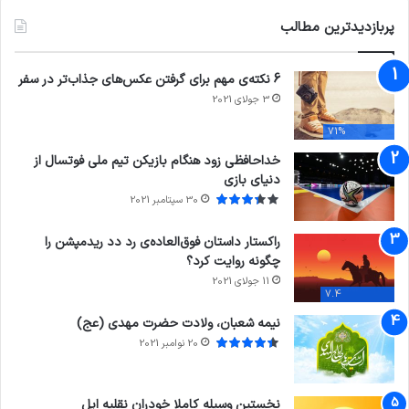
پربازدیدترین مطالب
6 نکته‌ی مهم برای گرفتن عکس‌های جذاب‌تر در سفر
3 جولای 2021
71%
خداحافظی زود هنگام بازیکن تیم ملی فوتسال از
دنیای بازی
30 سپتامبر 2021
راکستار داستان فوق‌العاده‌ی رد دد ریدمپشن را
چگونه روایت کرد؟
11 جولای 2021
7.4
نیمه شعبان، ولادت حضرت مهدی (عج)
20 نوامبر 2021
نخستین وسیله کاملا خودران نقلیه اپل