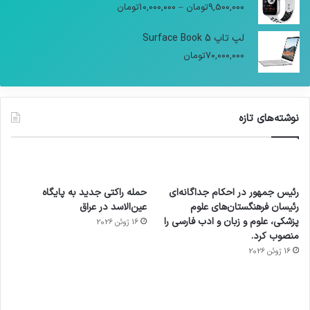
9,500,000
تومان
–
10,000,000
تومان
لپ تاپ Surface Book 5
70,000,000
تومان
نوشته‌های تازه
رئیس جمهور در احکام جداگانه‌ای
حمله راکتی جدید به پایگاه
رئیسان فرهنگستان‌های علوم
عین‌الاسد در عراق
پزشکی، علوم و زبان و ادب فارسی را
16 ژوئن 2026
منصوب کرد.
16 ژوئن 2026
آماده
ی سفر
عکاسی
هدفون
ورزش با
برای
مجازی
با طعم
های