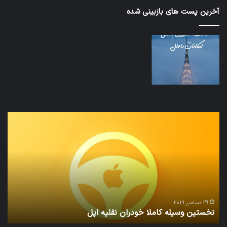
آخرین پست های بازبینی شده
نخستین
تداب
وسیله
زما
کاملا
خوا
خودران
و
نقلیه
بید
اپل
29 دسامبر 2021
نخستین وسیله کاملا خودران نقلیه اپل
ت