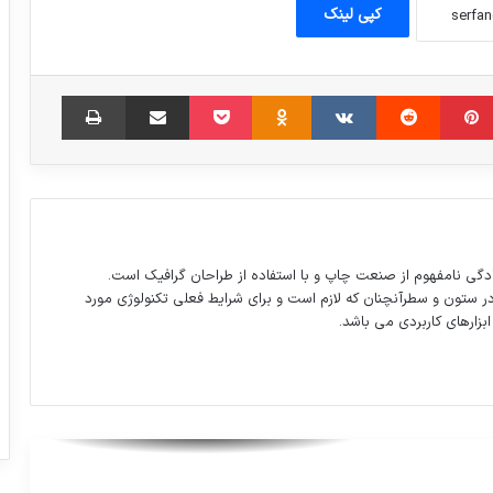
کپی لینک
«باراک اوباما» بعد از ۹ ماه حضور کمرنگ
مبلر
‫پین‌ترست
‫رددیت
‫VKontakte
‫Odnoklassniki
پاکت
اشتراک گذاری از طریق ایمیل
چاپ
نرخ آزاد ارز و سکه – امروز دوشنبه 27 شهريور
1396
طلاق همچنان رو به رشد
دگی نامفهوم از صنعت چاپ و با استفاده از طراحان گرافیک است.
در ستون و سطرآنچنان که لازم است و برای شرایط فعلی تکنولوژی مورد
ابزارهای کاربردی می باشد.
به پارچه با طرح هاى راه راه و چهارخانه
Checked مى گويند.
همه چیز در خصوص فیجت اسپینر و تاثیرات
مثبت آن در سلامتی