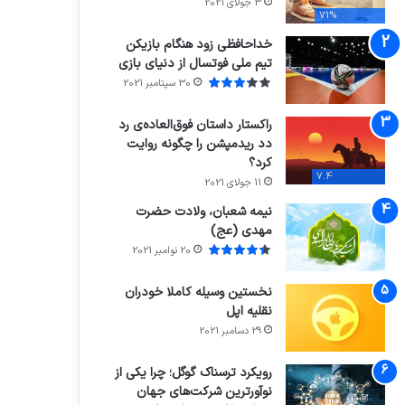
3 جولای 2021
71%
خداحافظی زود هنگام بازیکن
تیم ملی فوتسال از دنیای بازی
30 سپتامبر 2021
راکستار داستان فوق‌العاده‌ی رد
دد ریدمپشن را چگونه روایت
کرد؟
7.4
11 جولای 2021
نیمه شعبان، ولادت حضرت
مهدی (عج)
20 نوامبر 2021
نخستین وسیله کاملا خودران
نقلیه اپل
29 دسامبر 2021
رویکرد ترسناک گوگل؛ چرا یکی از
نوآورترین شرکت‌های جهان