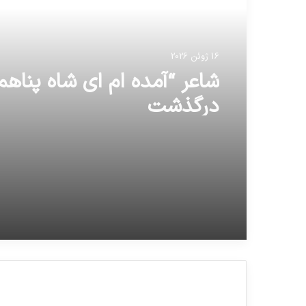
16 ژوئن 2026
شاعر “آمده ام ای شاه پناهم
درگذشت