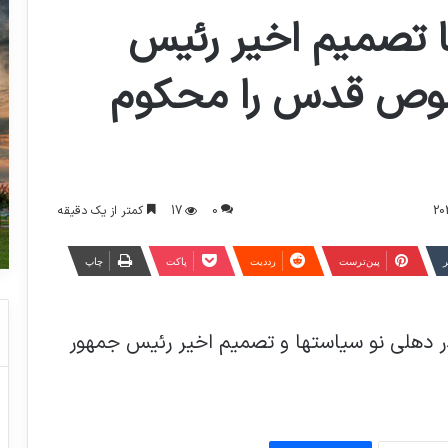
ا تصمیم اخیر رئیس
صوص قدس را محکوم
0
17
کمتر از یک دقیقه
ر
‫پین‌ترست
‫رددیت
پاکت
چاپ
 در دهلی نو سیاستها و تصمیم اخیر رئیس جمهور
شاعر “آمده ام ای شاه پناهم بده” درگذشت