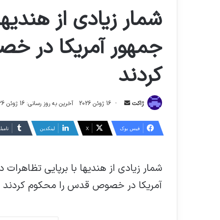
شمار زیادی از هندیه
جمهور آمریکا در خ
کردند
ارسال
ژاکت
16 ژوئن 2026
آخرین به روز رسانی: 16 ژوئن 2026
ایمیل
فیس بوک
X
لینکدین
‫تامبل
شمار زیادی از هندیها با برپایی تظاهرات
آمریکا در خصوص قدس را محکوم کردند