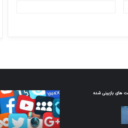
ورزش با ساعت هوشمند
عکاسی با طع
توسط ژاکت
توسط ژاکت
در دسامبر 12, 2022
در دسامبر 12, 2022
 های بازبینی شده
کدام
برنامه‌های
ند
پیام‌رسان
اطلاعات
کاربران
ا
را