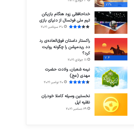
3 جولای 2021
71%
خداحافظی زود هنگام بازیکن
تیم ملی فوتسال از دنیای بازی
30 سپتامبر 2021
راکستار داستان فوق‌العاده‌ی رد
دد ریدمپشن را چگونه روایت
کرد؟
7.4
11 جولای 2021
نیمه شعبان، ولادت حضرت
مهدی (عج)
20 نوامبر 2021
نخستین وسیله کاملا خودران
نقلیه اپل
29 دسامبر 2021