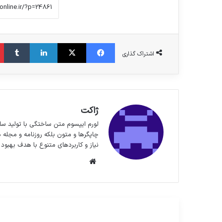
فیس بوک
X
لینکدین
‫تا
اشتراک گذاری
ژاکت
لورم ایپسوم متن ساختگی با تولید سا
چاپگرها و متون بلکه روزنامه و مجله 
نیاز و کاربردهای متنوع با هدف بهبود 
وبسایت
مطالعه بعدی