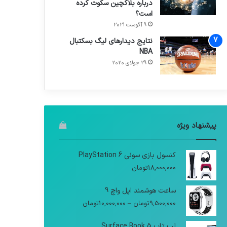
درباره بلاکچین سکوت کرده
است؟
9 آگوست 2021
نتایج دیدار‌های لیگ بسکتبال
NBA
29 جولای 2020
پیشنهاد ویژه
کنسول بازی سونی PlayStation 6
18,000,000
تومان
ساعت هوشمند اپل واچ 9
9,500,000
تومان
–
10,000,000
تومان
لپ تاپ Surface Book 5