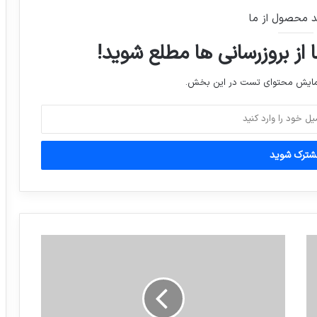
د محصول از ما
شاعر “آمده ام ای شاه پناهم بده” درگذشت
 از بروزرسانی ها مطلع شوید!
نمایش محتوای تست در این بخش.
«باراک اوباما» بعد از ۹ ماه حضور کمرنگ
نرخ آزاد ارز و سکه – امروز دوشنبه 27 شهريور
1396
طلاق همچنان رو به رشد