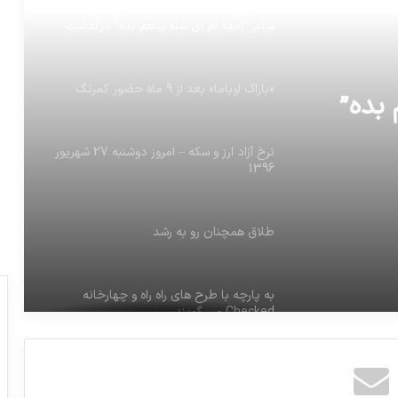
شاعر “آمده ام ای شاه پناهم بده” درگذشت
«باراک اوباما» بعد از ۹ ماه حضور کمرنگ
 بده”
نرخ آزاد ارز و سکه – امروز دوشنبه 27 شهريور
1396
طلاق همچنان رو به رشد
به پارچه با طرح هاى راه راه و چهارخانه
Checked مى گويند.
همه چیز در خصوص فیجت اسپینر و تاثیرات
مثبت آن در سلامتی