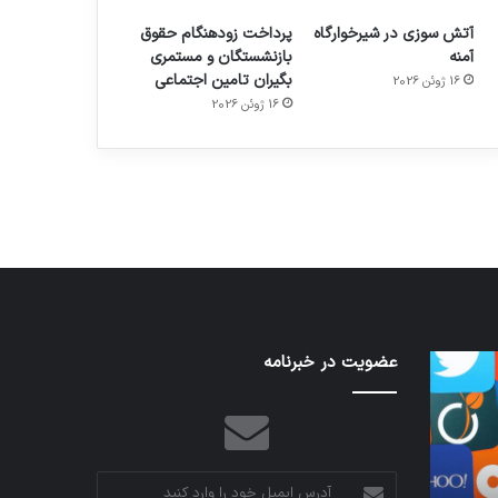
آتش سوزی در شیرخوارگاه
پرداخت زودهنگام حقوق
آمنه
بازنشستگان و مستمری
بگیران تامین اجتماعی
16 ژوئن 2026
م
هدفون های 2023
16 ژوئن 2026
توسط ژاکت
در دسامبر 12, 2022
نخستین
عضویت در خبرنامه
تدابیر
وسیله
زمانی
کاملا
خواب
خودران
و
نقلیه
بیداری
اپل
آدرس