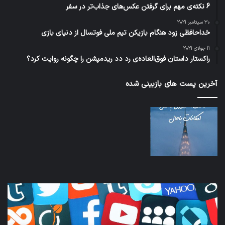
6 نکته‌ی مهم برای گرفتن عکس‌های جذاب‌تر در سفر
30 سپتامبر 2021
خداحافظی زود هنگام بازیکن تیم ملی فوتسال از دنیای بازی
11 جولای 2021
راکستار داستان فوق‌العاده‌ی رد دد ریدمپشن را چگونه روایت کرد؟
آخرین پست های بازبینی شده
کدام
نخس
برنامه‌های
وسی
پیام‌رسان
کامل
اطلاعات
خود