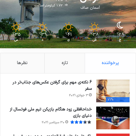
1.72 کیلومتر/ساعت
آسمان صاف
35
39
41
38
28
℃
℃
℃
℃
℃
ج
ش
ی
د
س
پرخواننده
تازه
نظرها
6 نکته‌ی مهم برای گرفتن عکس‌های جذاب‌تر در
سفر
3 جولای 2021
71%
خداحافظی زود هنگام بازیکن تیم ملی فوتسال از
دنیای بازی
30 سپتامبر 2021