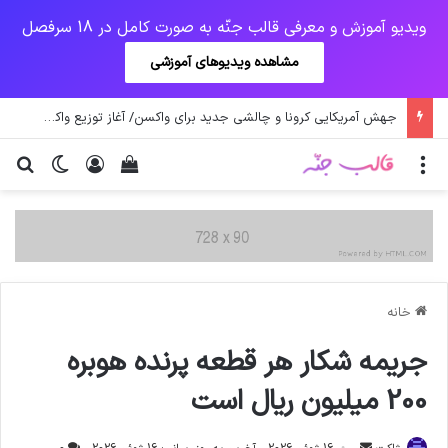
ویدیو آموزش و معرفی قالب جنّه به صورت کامل در 18 سرفصل
مشاهده ویدیوهای آموزشی
یک‌چهارم مرگ‌های روزانه کرونا در خوزستان / نگرانی از گسترش ویروس انگلیسی در تهران
منو
ورود
دیدن سبد خرید
تغییر پو
جس
خانه
جریمه شکار هر قطعه پرنده هوبره
200 میلیون ریال است
ارسال