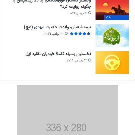
راکستار داستان فوق‌العاده‌ی رد دد ریدمپشن را
چگونه روایت کرد؟
11 جولای 2021
7.4
نیمه شعبان، ولادت حضرت مهدی (عج)
20 نوامبر 2021
نخستین وسیله کاملا خودران نقلیه اپل
29 دسامبر 2021