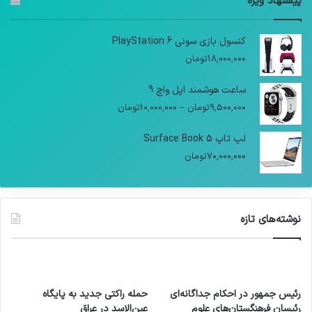
پیشنهاد ویژه
کنسول بازی سونی PlayStation 6
18,000,000
تومان
ساعت هوشمند اپل واچ 9
9,500,000
تومان
–
10,000,000
تومان
لپ تاپ Surface Book 5
70,000,000
تومان
نوشته‌های تازه
رئیس جمهور در احکام جداگانه‌ای
حمله راکتی جدید به پایگاه
رئیسان فرهنگستان‌های علوم
عین‌الاسد در عراق