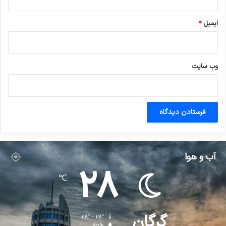
ایمیل
*
وب‌ سایت
آب و هوا
28
℃
گرگان
28º - 28º
67%