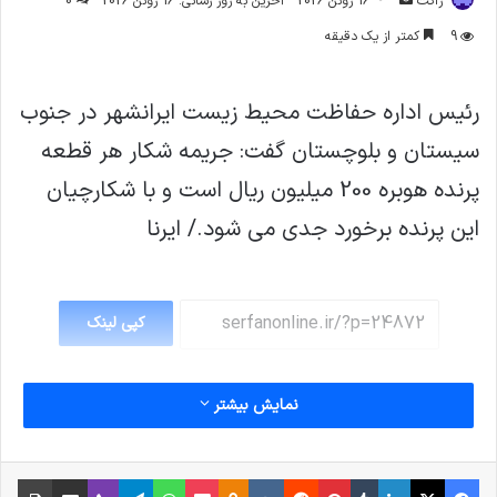
ژاکت
16 ژوئن 2026
آخرین به روز رسانی: 16 ژوئن 2026
0
ایمیل
9
کمتر از یک دقیقه
رئیس اداره حفاظت محیط زیست ایرانشهر در جنوب
سیستان و بلوچستان گفت: جریمه شکار هر قطعه
پرنده هوبره 200 میلیون ریال است و با شکارچیان
این پرنده برخورد جدی می شود./ ایرنا
کپی لینک
نمایش بیشتر
فیس بوک
X
لینکدین
‫تامبلر
‫پین‌ترست
‫رددیت
‫VKontakte
پاکت
واتس آپ
‫Odnoklassniki
تلگرام
وایبر
اشتراک گذاری از طریق ایمیل
چاپ