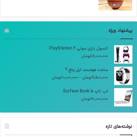
پیشنهاد ویژه
کنسول بازی سونی PlayStation 6
18,000,000
تومان
ساعت هوشمند اپل واچ 9
9,500,000
تومان
–
10,000,000
تومان
لپ تاپ Surface Book 5
70,000,000
تومان
نوشته‌های تازه