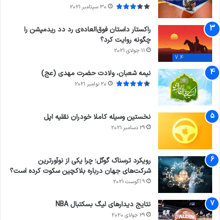
30 سپتامبر 2021
راکستار داستان فوق‌العاده‌ی رد دد ریدمپشن را
چگونه روایت کرد؟
11 جولای 2021
7.4
نیمه شعبان، ولادت حضرت مهدی (عج)
20 نوامبر 2021
نخستین وسیله کاملا خودران نقلیه اپل
29 دسامبر 2021
رویکرد ترسناک گوگل؛ چرا یکی از نوآورترین
شرکت‌های جهان درباره بلاکچین سکوت کرده است؟
9 آگوست 2021
نتایج دیدار‌های لیگ بسکتبال NBA
29 جولای 2020