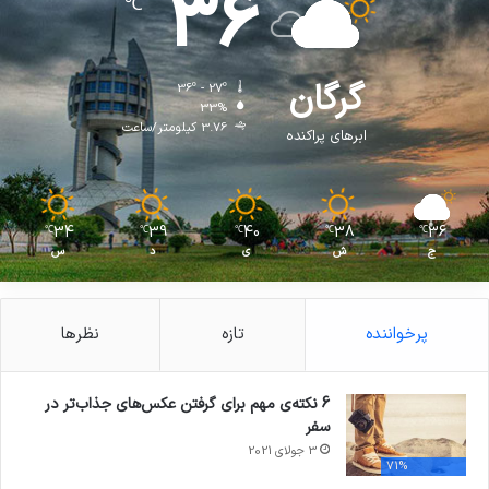
36
℃
گرگان
36º - 27º
33%
3.76 کیلومتر/ساعت
ابرهای پراکنده
34
39
40
38
36
℃
℃
℃
℃
℃
ج
ش
ی
د
س
پرخواننده
تازه
نظرها
6 نکته‌ی مهم برای گرفتن عکس‌های جذاب‌تر در
سفر
3 جولای 2021
71%