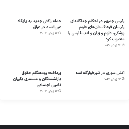
رئیس جمهور در احکام جداگانه‌ای
حمله راکتی جدید به پایگاه
رئیسان فرهنگستان‌های علوم
عین‌الاسد در عراق
پزشکی، علوم و زبان و ادب فارسی را
16 ژوئن 2026
منصوب کرد.
16 ژوئن 2026
آماده
ی سفر
عکاسی
هدفون
ورزش با
برای
مجازی
با طعم
های
آتش سوزی در شیرخوارگاه آمنه
پرداخت زودهنگام حقوق
ساعت
کشف
…
2023
بازنشستگان و مستمری بگیران
16 ژوئن 2026
هوشمند
توسط
توسط
توسط
توسط
تامین اجتماعی
ژاکت
ژاکت
توسط
ژاکت
ژاکت
در
در
ژاکت
16 ژوئن 2026
در
در
دسامبر
دسامبر
در دسامبر
دسامبر
دسامبر
12, 2022
12, 2022
12, 2022
12, 2022
12, 2022