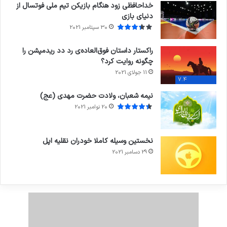
خداحافظی زود هنگام بازیکن تیم ملی فوتسال از
دنیای بازی
30 سپتامبر 2021
راکستار داستان فوق‌العاده‌ی رد دد ریدمپشن را
چگونه روایت کرد؟
11 جولای 2021
7.4
نیمه شعبان، ولادت حضرت مهدی (عج)
20 نوامبر 2021
نخستین وسیله کاملا خودران نقلیه اپل
29 دسامبر 2021