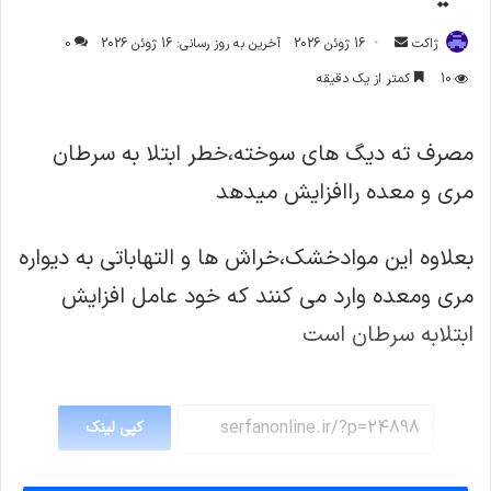
ارسال
ژاکت
16 ژوئن 2026
آخرین به روز رسانی: 16 ژوئن 2026
0
ایمیل
10
کمتر از یک دقیقه
مصرف ته دیگ های سوخته،خطر ابتلا به سرطان
مری و معده راافزایش میدهد
بعلاوه این موادخشک،خراش ها و التهاباتی به دیواره
مری ومعده وارد می کنند که خود عامل افزایش
ابتلابه سرطان است
کپی لینک