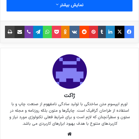
نمایش بیشتر
فیس بوک
X
لینکدین
‫تامبلر
‫پین‌ترست
‫رددیت
‫VKontakte
پاکت
واتس آپ
‫Odnoklassniki
تلگرام
وایبر
اشتراک گذاری از طریق ایمیل
چاپ
ژاکت
لورم ایپسوم متن ساختگی با تولید سادگی نامفهوم از صنعت چاپ و با
استفاده از طراحان گرافیک است. چاپگرها و متون بلکه روزنامه و مجله در
ستون و سطرآنچنان که لازم است و برای شرایط فعلی تکنولوژی مورد نیاز و
کاربردهای متنوع با هدف بهبود ابزارهای کاربردی می باشد.
وبسایت