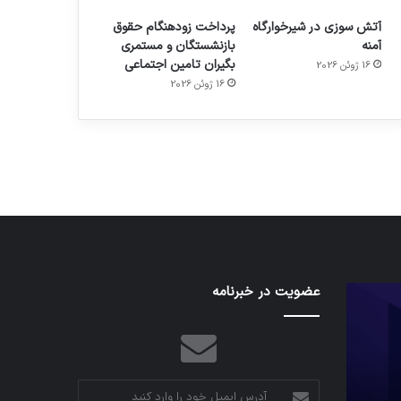
آتش سوزی در شیرخوارگاه
پرداخت زودهنگام حقوق
آمنه
بازنشستگان و مستمری
بگیران تامین اجتماعی
16 ژوئن 2026
م
هدفون های 2023
16 ژوئن 2026
توسط ژاکت
در دسامبر 12, 2022
کدام
عضویت در خبرنامه
نخستین
برنامه‌های
وسیله
پیام‌رسان
کاملا
اطلاعات
خودران
کاربران
نقلیه
را
اپل
آدرس