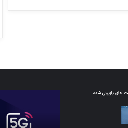
ورزش با ساعت هوشمند
عکاسی با طع
توسط ژاکت
توسط ژاکت
در دسامبر 12, 2022
در دسامبر 12, 2022
ی‌اف
 های بازبینی شده
شبکه
5G
می‌تواند
باعث
سقوط
هواپیما