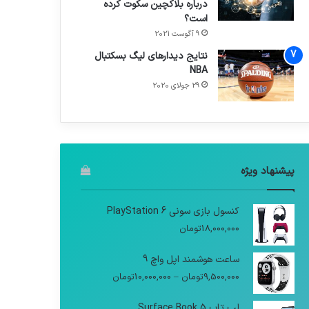
درباره بلاکچین سکوت کرده
است؟
9 آگوست 2021
نتایج دیدار‌های لیگ بسکتبال
NBA
29 جولای 2020
پیشنهاد ویژه
کنسول بازی سونی PlayStation 6
18,000,000
تومان
ساعت هوشمند اپل واچ 9
9,500,000
تومان
–
10,000,000
تومان
لپ تاپ Surface Book 5