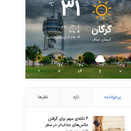
31
℃
گرگان
35º - 26º
41%
3.35 کیلومتر/ساعت
آسمان صاف
39
41
40
36
35
℃
℃
℃
℃
℃
پ
ج
ش
ی
د
پرخواننده
تازه
نظرها
6 نکته‌ی مهم برای گرفتن
عکس‌های جذاب‌تر در سفر