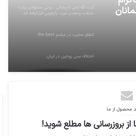
گرام
مانان
آیت الله آملی لاریجانی : برخی مسئولان وزارت
صنعت ومعدن مورد بازجویی قرارگرفته اند
اتفاق عجیب در مراسم the best
اختلاف سنی زوجین در ایران
ریزش حباب سکه نرخ آن را به ۳ میلیون و
۶۵۹ هزار رساند
مرتضی پورعلی‌گنجی و محمد طیبی در بازی
د محصول از ما
السد و قطر، به تیم‌های همدیگر گل زدند
 از بروزرسانی ها مطلع شوید!
سید حسن خمینی در اینستاگرام خود آزادی