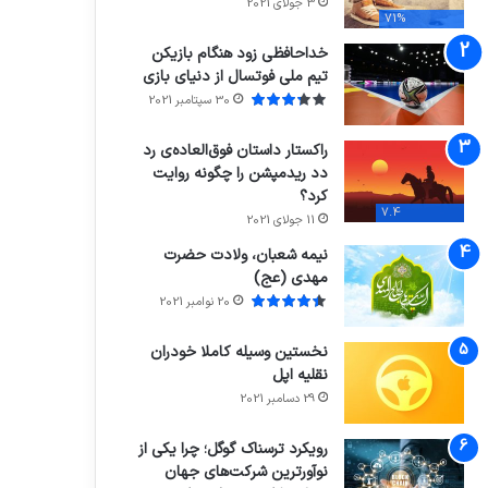
3 جولای 2021
71%
خداحافظی زود هنگام بازیکن
تیم ملی فوتسال از دنیای بازی
30 سپتامبر 2021
راکستار داستان فوق‌العاده‌ی رد
دد ریدمپشن را چگونه روایت
کرد؟
7.4
11 جولای 2021
نیمه شعبان، ولادت حضرت
مهدی (عج)
20 نوامبر 2021
نخستین وسیله کاملا خودران
نقلیه اپل
29 دسامبر 2021
رویکرد ترسناک گوگل؛ چرا یکی از
نوآورترین شرکت‌های جهان