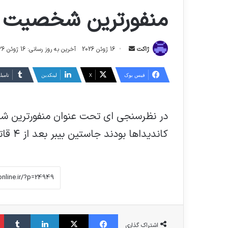
منفورترین شخصیت ها
ارسال
ژاکت
16 ژوئن 2026
آخرین به روز رسانی: 16 ژوئن 2026
ایمیل
فیس بوک
X
لینکدین
‫تامبل
در نظرسنجی ای تحت عنوان منفورترین شخ
کاندیداها بودند جاستین بیبر بعد از ۴ قاتل سریالی پنجمین مرد نفرت انگیز امریکا شد!
فیس بوک
X
لینکدین
‫تا
اشتراک گذاری