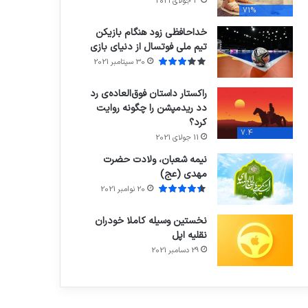
3 جولای 2021
71%
خداحافظی زود هنگام بازیکن
تیم ملی فوتسال از دنیای بازی
30 سپتامبر 2021
راکستار داستان فوق‌العاده‌ی رد
دد ریدمپشن را چگونه روایت
کرد؟
7.4
11 جولای 2021
نیمه شعبان، ولادت حضرت
مهدی (عج)
20 نوامبر 2021
نخستین وسیله کاملا خودران
نقلیه اپل
29 دسامبر 2021