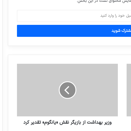
نمایش محتوای تست در این بخش.
موصل را به مسلمانان تبریک گفت
آیت الله آملی لاریجانی : برخی مسئولان وزارت
صنعت ومعدن مورد بازجویی قرارگرفته اند
اتفاق عجیب در مراسم the best
اختلاف سنی زوجین در ایران
ریزش حباب سکه نرخ آن را به ۳ میلیون و
۶۵۹ هزار رساند
وزیر بهداشت از بازیگر نقش «یانگوم» تقدیر کرد