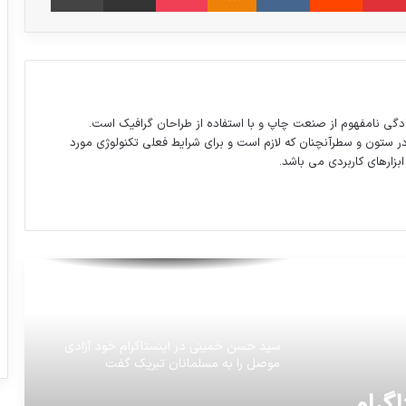
اتفاق عجیب در مراسم the best
اختلاف سنی زوجین در ایران
دگی نامفهوم از صنعت چاپ و با استفاده از طراحان گرافیک است.
در ستون و سطرآنچنان که لازم است و برای شرایط فعلی تکنولوژی مورد
ابزارهای کاربردی می باشد.
ریزش حباب سکه نرخ آن را به ۳ میلیون و
۶۵۹ هزار رساند
مرتضی پورعلی‌گنجی و محمد طیبی در بازی
السد و قطر، به تیم‌های همدیگر گل زدند
سید حسن خمینی در اینستاگرام خود آزادی
موصل را به مسلمانان تبریک گفت