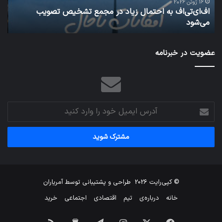
اف به احتمال زیاد در مجمع تشخیص تصویب
25 ژانویه 2022
شبکه 5G می‌تواند باعث سقوط هواپیما شود
عضویت در خبرنامه
آدرس
ایمیل
خود
را
وارد
کنید
© کپی‌رایت 2026
طراحی و پشتیبانی توسط
آمریاران
خانه
درباره‌ی
تیم
اقتصادی
اجتماعی
خرید