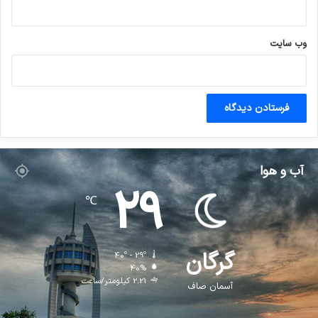
وب‌ سایت
آب و هوا
29
℃
گرگان
40º - 29º
40%
2.21 کیلومتر/ساعت
آسمان صاف