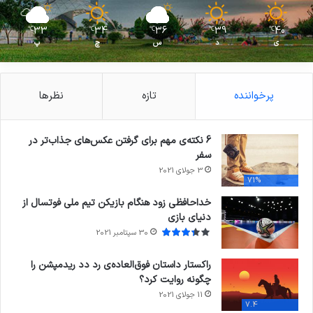
33
34
36
39
40
℃
℃
℃
℃
℃
ی
د
س
چ
پ
پرخواننده
تازه
نظرها
6 نکته‌ی مهم برای گرفتن عکس‌های جذاب‌تر در
سفر
3 جولای 2021
71%
خداحافظی زود هنگام بازیکن تیم ملی فوتسال از
دنیای بازی
30 سپتامبر 2021
راکستار داستان فوق‌العاده‌ی رد دد ریدمپشن را
چگونه روایت کرد؟
11 جولای 2021
7.4