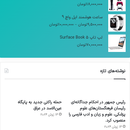
18,000,000
تومان
ساعت هوشمند اپل واچ 9
9,500,000
تومان
–
10,000,000
تومان
لپ تاپ Surface Book 5
70,000,000
تومان
نوشته‌های تازه
رئیس جمهور در احکام جداگانه‌ای
حمله راکتی جدید به پایگاه
رئیسان فرهنگستان‌های علوم
عین‌الاسد در عراق
پزشکی، علوم و زبان و ادب فارسی را
16 ژوئن 2026
منصوب کرد.
16 ژوئن 2026