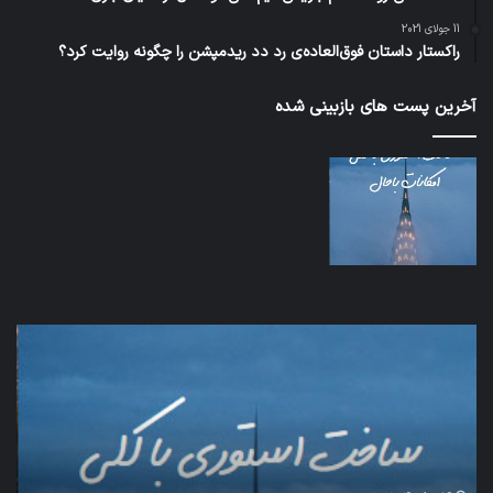
11 جولای 2021
راکستار داستان فوق‌العاده‌ی رد دد ریدمپشن را چگونه روایت کرد؟
آخرین پست های بازبینی شده
شبکه
5G
می‌تواند
باعث
سقوط
هواپیما
شود