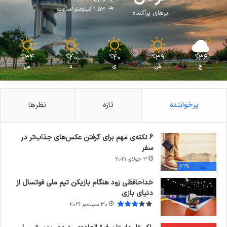
1.53 کیلومتر/ساعت
ابرهای پراکنده
34
40
40
39
36
℃
℃
℃
℃
℃
ج
ش
ی
د
س
پرخواننده
تازه
نظرها
6 نکته‌ی مهم برای گرفتن عکس‌های جذاب‌تر در
سفر
3 جولای 2021
71%
خداحافظی زود هنگام بازیکن تیم ملی فوتسال از
دنیای بازی
30 سپتامبر 2021