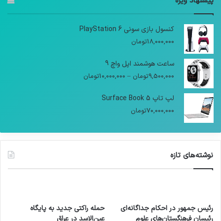
پیشنهاد ویژه
کنسول بازی سونی PlayStation 6
18,000,000
تومان
ساعت هوشمند اپل واچ 9
9,500,000
تومان
–
10,000,000
تومان
لپ تاپ Surface Book 5
70,000,000
تومان
نوشته‌های تازه
رئیس جمهور در احکام جداگانه‌ای
حمله راکتی جدید به پایگاه
رئیسان فرهنگستان‌های علوم
عین‌الاسد در عراق