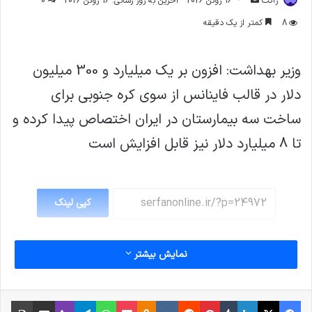
ژاکت
16 ژوئن 2026
آخرین به روز رسانی: 16 ژوئن 2026
0
ایمیل
8
کمتر از یک دقیقه
وزیر بهداشت: افزون بر یک میلیارد و 300 میلیون
دلار در قالب فاینانس از سوی کره جنوبی برای
ساخت سه بیمارستان در ایران اختصاص پیدا کرده و
تا 8 میلیارد دلار نیز قابل افزایش است
کپی لینک
نمایش بیشتر
فیس بوک
X
لینکدین
‫تامبلر
‫پین‌ترست
‫رددیت
‫VKontakte
پاکت
واتس آپ
‫Odnoklassniki
تلگرام
وایبر
اشتراک گذاری از طریق ایمیل
چاپ