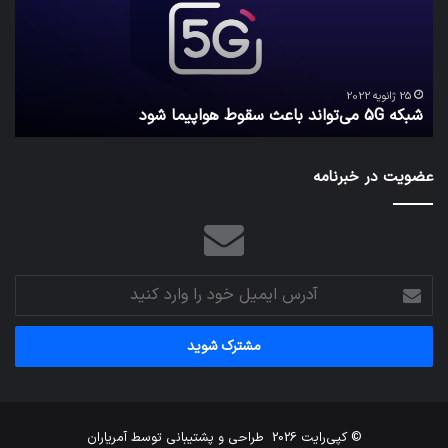
سقوط
کارب
هواپیما
را
شود
واقع
امن
ک
نگه
25 ژانویه 2022
شبکه 5G می‌تواند باعث سقوط هواپیما شود
م
می‌
عضویت در خبرنامه
آدرس
ایمیل
خود
را
وارد
کنید
© کپی‌رایت 2026
طراحی و پشتیبانی توسط
آمریاران