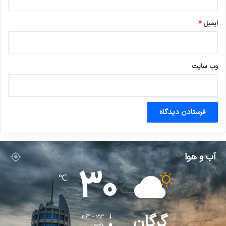
ایمیل
*
وب‌ سایت
آب و هوا
30
℃
گرگان
36º - 27º
52%