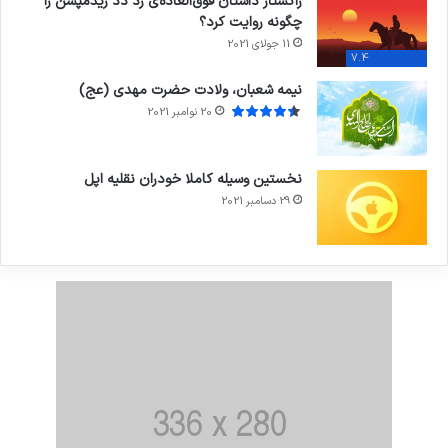
راکستار داستان فوق‌العاده‌ی رد دد ریدمپشن را
چگونه روایت کرد؟
11 جولای 2021
7.4
نیمه شعبان، ولادت حضرت مهدی (عج)
20 نوامبر 2021
نخستین وسیله کاملا خودران نقلیه اپل
29 دسامبر 2021