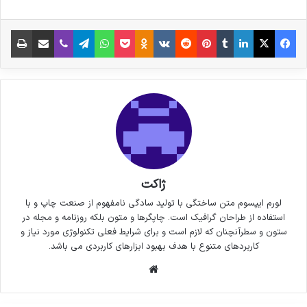
فیس بوک
X
لینکدین
‫تامبلر
‫پین‌ترست
‫رددیت
‫VKontakte
پاکت
واتس آپ
‫Odnoklassniki
تلگرام
وایبر
اشتراک گذاری از طریق ایمیل
چاپ
ژاکت
لورم ایپسوم متن ساختگی با تولید سادگی نامفهوم از صنعت چاپ و با
استفاده از طراحان گرافیک است. چاپگرها و متون بلکه روزنامه و مجله در
ستون و سطرآنچنان که لازم است و برای شرایط فعلی تکنولوژی مورد نیاز و
کاربردهای متنوع با هدف بهبود ابزارهای کاربردی می باشد.
وبسایت