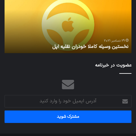
کاملا
خوا
خودران
و
نقلیه
بید
اپل
29 دسامبر 2021
نخستین وسیله کاملا خودران نقلیه اپل
ت
عضویت در خبرنامه
آدرس
ایمیل
خود
را
وارد
کنید