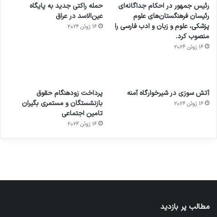
رئیس جمهور در احکام جداگانه‌ای
حمله راکتی جدید به پایگاه
رئیسان فرهنگستان‌های علوم
عین‌الاسد در عراق
پزشکی، علوم و زبان و ادب فارسی را
16 ژوئن 2026
منصوب کرد.
16 ژوئن 2026
آماده
ی سفر
عکاسی
هدفون
ورزش با
برای
مجازی
با طعم
های
آتش سوزی در شیرخوارگاه آمنه
پرداخت زودهنگام حقوق
ساعت
کشف
…
2023
بازنشستگان و مستمری بگیران
16 ژوئن 2026
هوشمند
توسط
توسط
توسط
توسط
تامین اجتماعی
ژاکت
ژاکت
توسط
ژاکت
ژاکت
در
در
ژاکت
16 ژوئن 2026
در
در
دسامبر
دسامبر
در دسامبر
دسامبر
دسامبر
12, 2022
12, 2022
12, 2022
12, 2022
12, 2022
مطالب پر بازدید