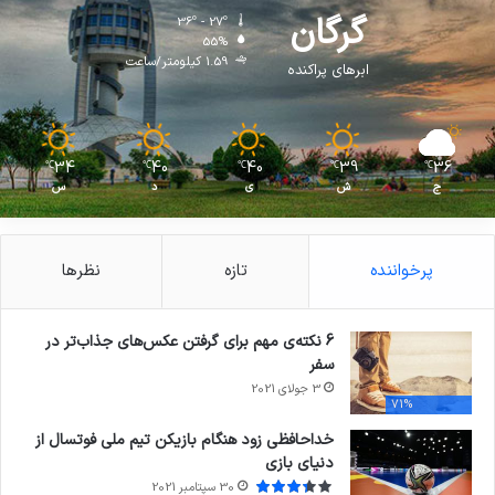
گرگان
36º - 27º
55%
1.59 کیلومتر/ساعت
ابرهای پراکنده
34
40
40
39
36
℃
℃
℃
℃
℃
ج
ش
ی
د
س
پرخواننده
تازه
نظرها
6 نکته‌ی مهم برای گرفتن عکس‌های جذاب‌تر در
سفر
3 جولای 2021
71%
خداحافظی زود هنگام بازیکن تیم ملی فوتسال از
دنیای بازی
30 سپتامبر 2021