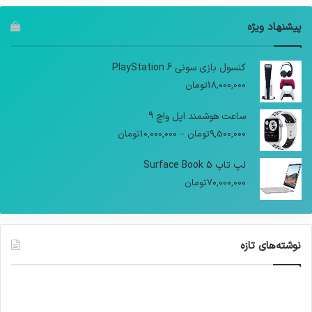
پیشنهاد ویژه
کنسول بازی سونی PlayStation 6
18,000,000
تومان
ساعت هوشمند اپل واچ 9
9,500,000
تومان
–
10,000,000
تومان
لپ تاپ Surface Book 5
70,000,000
تومان
نوشته‌های تازه