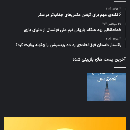
3 جولای 2021
6 نکته‌ی مهم برای گرفتن عکس‌های جذاب‌تر در سفر
30 سپتامبر 2021
خداحافظی زود هنگام بازیکن تیم ملی فوتسال از دنیای بازی
11 جولای 2021
راکستار داستان فوق‌العاده‌ی رد دد ریدمپشن را چگونه روایت کرد؟
آخرین پست های بازبینی شده
نخستین
تداب
وسیله
زما