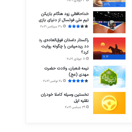
3 جولای 2021
71%
خداحافظی زود هنگام بازیکن
تیم ملی فوتسال از دنیای بازی
30 سپتامبر 2021
راکستار داستان فوق‌العاده‌ی رد
دد ریدمپشن را چگونه روایت
کرد؟
7.4
11 جولای 2021
نیمه شعبان، ولادت حضرت
مهدی (عج)
20 نوامبر 2021
نخستین وسیله کاملا خودران
نقلیه اپل
29 دسامبر 2021