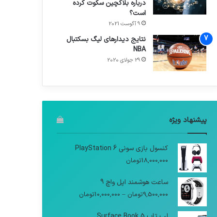
درباره بلاکچین سکوت کرده
است؟
9 آگوست 2021
نتایج دیدار‌های لیگ بسکتبال
NBA
29 جولای 2020
پیشنهاد ویژه
کنسول بازی سونی PlayStation 6
18,000,000
تومان
ساعت هوشمند اپل واچ 9
9,500,000
تومان
–
10,000,000
تومان
لپ تاپ Surface Book 5