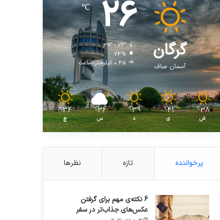
26
℃
گرگان
38º - 26º
74%
0.45 کیلومتر/ساعت
آسمان صاف
34
36
39
41
38
℃
℃
℃
℃
℃
ش
ی
د
س
چ
پرخواننده
تازه
نظرها
6 نکته‌ی مهم برای گرفتن
عکس‌های جذاب‌تر در سفر