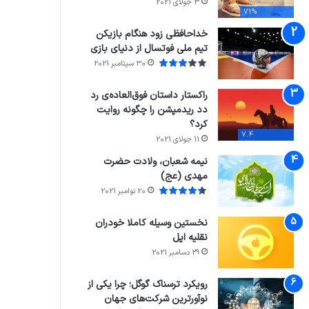
3 جولای 2021
71%
خداحافظی زود هنگام بازیکن
تیم ملی فوتسال از دنیای بازی
30 سپتامبر 2021
راکستار داستان فوق‌العاده‌ی رد
دد ریدمپشن را چگونه روایت
کرد؟
7.4
11 جولای 2021
نیمه شعبان، ولادت حضرت
مهدی (عج)
20 نوامبر 2021
نخستین وسیله کاملا خودران
نقلیه اپل
29 دسامبر 2021
رویکرد ترسناک گوگل؛ چرا یکی از
نوآورترین شرکت‌های جهان