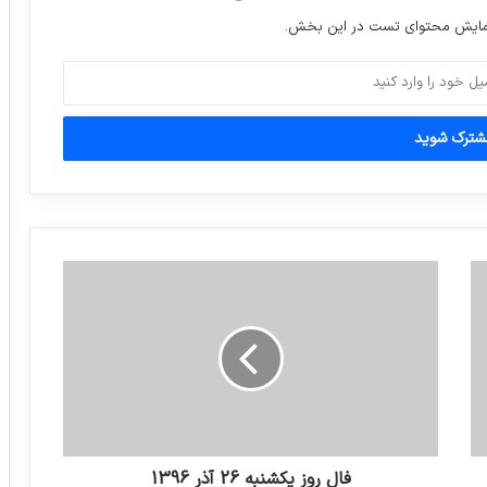
رهبرانقلاب،دراحکام جداگانه‌ای
نمایش محتوای تست در این بخش.
امیرسرلشکرصالحی را به سمت جانشین رئیس
ستاد کل نیروهای مسلح و امیرسرلشکر
موسوی را با ارتقاء به درجه‌ی سرلشکری به
سمت فرمانده کل ارتش منصوب کردند
رابطه خوبی با تیلرسون دارم اما اگر او کمی
سرسخت‌تر بود، بهتر بود.
خبری خوش برای مشمولان غایب
اخبار صوتي:اختصاصي کانال صرفا جهت
اطلاع
فال روز یکشنبه 26 آذر 1396