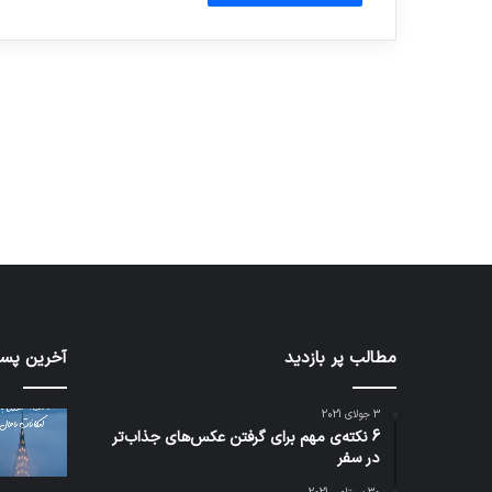
آماده برای کشف
ی سفر مجازی …
توسط ژاکت
توسط ژاکت
در دسامبر 12, 2022
در دسامبر 12, 2022
مطالب پر بازدید
اف‌ای‌تی‌اف
شبکه
آخرین پست
به
5G
احتمال
می‌توا
3 جولای 2021
زیاد
باعث
6 نکته‌ی مهم برای گرفتن عکس‌های جذاب‌تر
در
سقوط
در سفر
مجمع
هواپیم