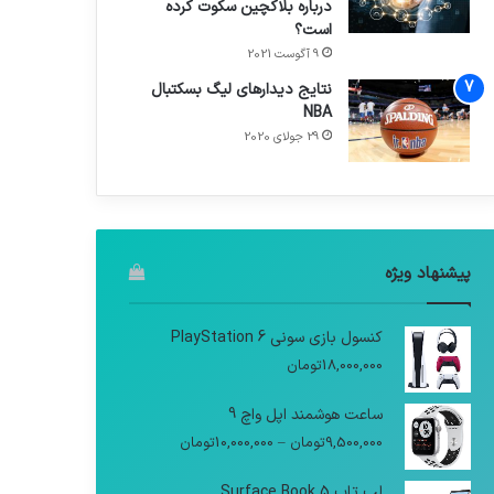
درباره بلاکچین سکوت کرده
است؟
9 آگوست 2021
نتایج دیدار‌های لیگ بسکتبال
NBA
29 جولای 2020
پیشنهاد ویژه
کنسول بازی سونی PlayStation 6
18,000,000
تومان
ساعت هوشمند اپل واچ 9
9,500,000
تومان
–
10,000,000
تومان
لپ تاپ Surface Book 5