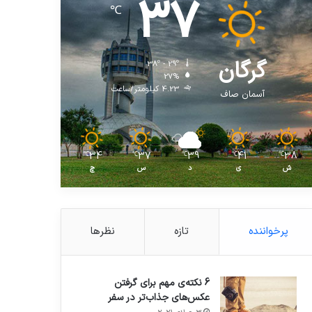
37
℃
گرگان
38º - 29º
27%
4.23 کیلومتر/ساعت
آسمان صاف
34
37
39
41
38
℃
℃
℃
℃
℃
ش
ی
د
س
چ
پرخواننده
تازه
نظرها
6 نکته‌ی مهم برای گرفتن
عکس‌های جذاب‌تر در سفر