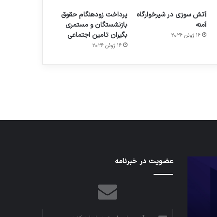
آتش سوزی در شیرخوارگاه
پرداخت زودهنگام حقوق
آمنه
بازنشستگان و مستمری
بگیران تامین اجتماعی
16 ژوئن 2026
م
هدفون های 2023
16 ژوئن 2026
توسط ژاکت
در دسامبر 12, 2022
کدام
عضویت در خبرنامه
نخستین
برنامه‌های
وسیله
پیام‌رسان
کاملا
اطلاعات
خودران
کاربران
نقلیه
را
اپل
آدرس