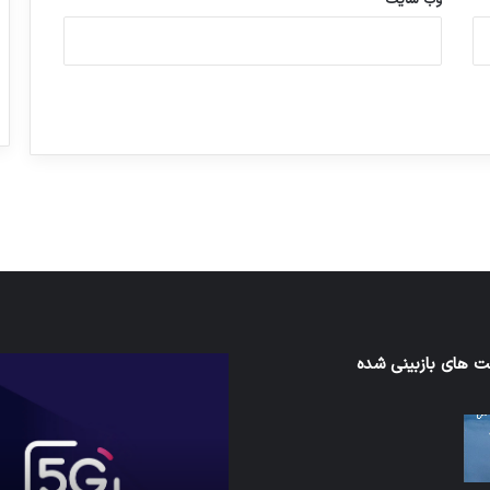
وب‌ سایت
ورزش با ساعت هوشمند
عکاسی با طع
توسط ژاکت
توسط ژاکت
در دسامبر 12, 2022
در دسامبر 12, 2022
ی‌اف
 های بازبینی شده
شبکه
5G
می‌تواند
باعث
سقوط
هواپیما