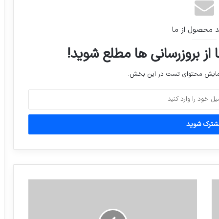
“️محسن تنابنده” بازيگر سينما و تلويزيون در
د محصول از ما
سوگ پدرشان عزادار شد
 از بروزرسانی ها مطلع شوید!
نمایشگاه مجازی کتاب تمدید شد
نمایش محتوای تست در این بخش.
استقبال فرانسه از توافق میان آژانس بین
المللی انرژی اتمی و ایران
(بدون عنوان)
ظريف و چاوش اوغلو (وزیر خارجه ترکیه) در
هتل عباسي اصفهان