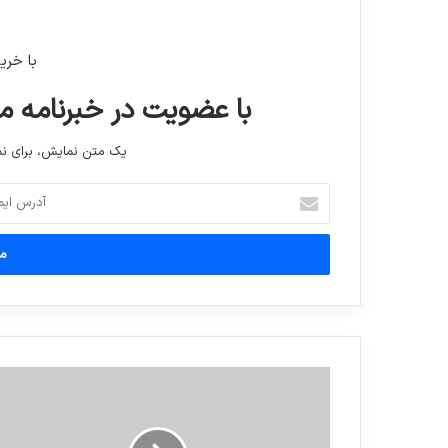
با خری
با عضویت در خبرنامه ما
یک متن نمایش، برای 
آدرس
ایمیل
خود
را
وارد
کنید