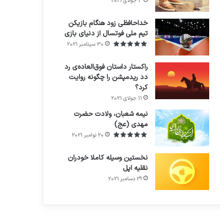
3 جولای 2021
71%
خداحافظی زود هنگام بازیکن
تیم ملی فوتسال از دنیای بازی
30 سپتامبر 2021
راکستار داستان فوق‌العاده‌ی رد
دد ریدمپشن را چگونه روایت
کرد؟
7.4
11 جولای 2021
نیمه شعبان، ولادت حضرت
مهدی (عج)
20 نوامبر 2021
نخستین وسیله کاملا خودران
نقلیه اپل
29 دسامبر 2021