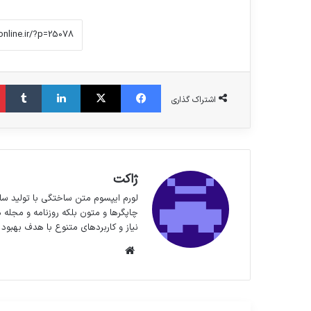
فیس بوک
X
لینکدین
‫تا
اشتراک گذاری
ژاکت
لورم ایپسوم متن ساختگی با تولید سا
چاپگرها و متون بلکه روزنامه و مجله 
نیاز و کاربردهای متنوع با هدف بهبود 
وبسایت