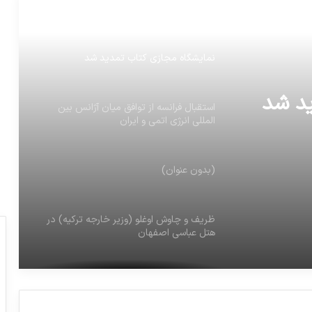
سوگ پدرشان عزادار شد
نمایشگاه مجازی کتاب تمدید شد
ید شد
استقبال فرانسه از توافق میان آژانس بین
المللی انرژی اتمی و ایران
(بدون عنوان)
ظريف و چاوش اوغلو (وزیر خارجه ترکیه) در
هتل عباسي اصفهان
فروش زندان اوین به شهرداری تهران منتفی
شد