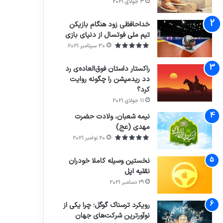
3 جولای 2021
71%
خداحافظی زود هنگام بازیکن
تیم ملی فوتسال از دنیای بازی
30 سپتامبر 2021
راکستار داستان فوق‌العاده‌ی رد
دد ریدمپشن را چگونه روایت
کرد؟
7.4
11 جولای 2021
نیمه شعبان، ولادت حضرت
مهدی (عج)
20 نوامبر 2021
نخستین وسیله کاملا خودران
نقلیه اپل
29 دسامبر 2021
رویکرد ترسناک گوگل؛ چرا یکی از
نوآورترین شرکت‌های جهان