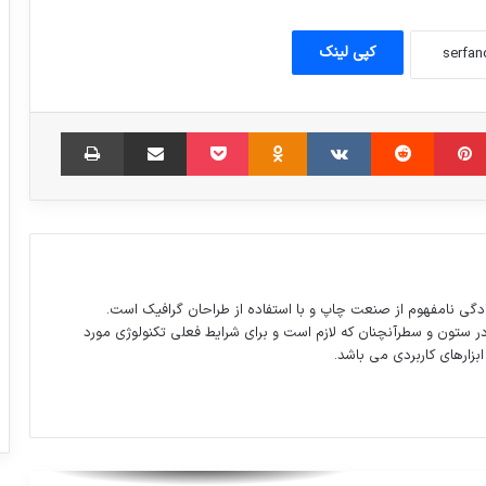
نمایشگاه مجازی کتاب تمدید شد
کپی لینک
استقبال فرانسه از توافق میان آژانس بین
المللی انرژی اتمی و ایران
مبلر
‫پین‌ترست
‫رددیت
‫VKontakte
‫Odnoklassniki
پاکت
اشتراک گذاری از طریق ایمیل
چاپ
(بدون عنوان)
ظريف و چاوش اوغلو (وزیر خارجه ترکیه) در
هتل عباسي اصفهان
دگی نامفهوم از صنعت چاپ و با استفاده از طراحان گرافیک است.
در ستون و سطرآنچنان که لازم است و برای شرایط فعلی تکنولوژی مورد
ابزارهای کاربردی می باشد.
فروش زندان اوین به شهرداری تهران منتفی
شد
“️محسن تنابنده” بازيگر سينما و تلويزيون در