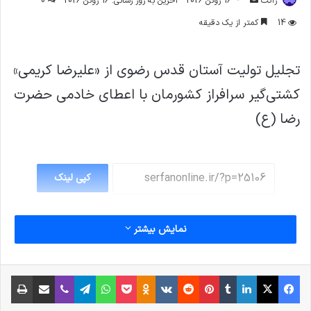
ژاکت
16 ژوئن 2026
آخرین به روز رسانی: 16 ژوئن 2026
0
ایمیل
14
کمتر از یک دقیقه
تجلیل تولیت آستان قدس رضوی از «علیرضا کریمی»
کشتی‌گیر سرافراز کشورمان با اعطای خادمی حضرت
رضا (ع)
کپی لینک
نمایش بیشتر
فیس بوک
X
لینکدین
‫تامبلر
‫پین‌ترست
‫رددیت
‫VKontakte
پاکت
واتس آپ
‫Odnoklassniki
تلگرام
وایبر
اشتراک گذاری از طریق ایمیل
چاپ