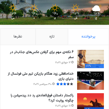
34
40
40
39
36
℃
℃
℃
℃
℃
ج
ش
ی
د
س
پرخواننده
تازه
نظرها
6 نکته‌ی مهم برای گرفتن عکس‌های جذاب‌تر در
سفر
3 جولای 2021
71%
خداحافظی زود هنگام بازیکن تیم ملی فوتسال از
دنیای بازی
30 سپتامبر 2021
راکستار داستان فوق‌العاده‌ی رد دد ریدمپشن را
چگونه روایت کرد؟
11 جولای 2021