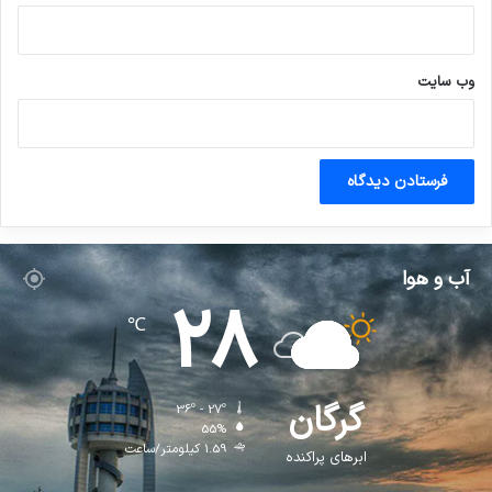
وب‌ سایت
آب و هوا
28
℃
گرگان
36º - 27º
55%
1.59 کیلومتر/ساعت
ابرهای پراکنده