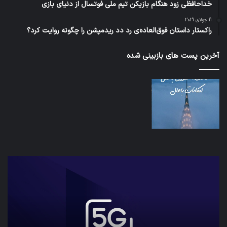
خداحافظی زود هنگام بازیکن تیم ملی فوتسال از دنیای بازی
11 جولای 2021
راکستار داستان فوق‌العاده‌ی رد دد ریدمپشن را چگونه روایت کرد؟
آخرین پست های بازبینی شده
کدام
نخس
برنامه‌های
وسی
پیام‌رسان
کامل
اطلاعات
خود
کاربران
نقلی
را
اپل
واقعا