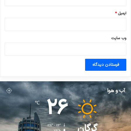
ایمیل
*
وب‌ سایت
آب و هوا
26
℃
گرگان
38º - 26º
74%