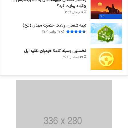
راکستار داستان فوق‌العاده‌ی رد دد ریدمپشن را
چگونه روایت کرد؟
11 جولای 2021
7.4
نیمه شعبان، ولادت حضرت مهدی (عج)
20 نوامبر 2021
نخستین وسیله کاملا خودران نقلیه اپل
29 دسامبر 2021