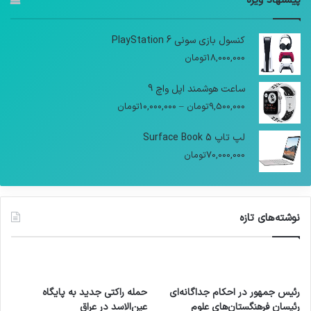
پیشنهاد ویژه
کنسول بازی سونی PlayStation 6
18,000,000
تومان
ساعت هوشمند اپل واچ 9
9,500,000
تومان
–
10,000,000
تومان
لپ تاپ Surface Book 5
70,000,000
تومان
نوشته‌های تازه
رئیس جمهور در احکام جداگانه‌ای
حمله راکتی جدید به پایگاه
رئیسان فرهنگستان‌های علوم
عین‌الاسد در عراق