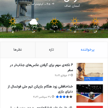
0.45 کیلومتر/ساعت
آسمان صاف
34
36
39
41
38
℃
℃
℃
℃
℃
ش
ی
د
س
چ
پرخواننده
تازه
نظرها
6 نکته‌ی مهم برای گرفتن عکس‌های جذاب‌تر در
سفر
3 جولای 2021
71%
خداحافظی زود هنگام بازیکن تیم ملی فوتسال از
دنیای بازی
30 سپتامبر 2021