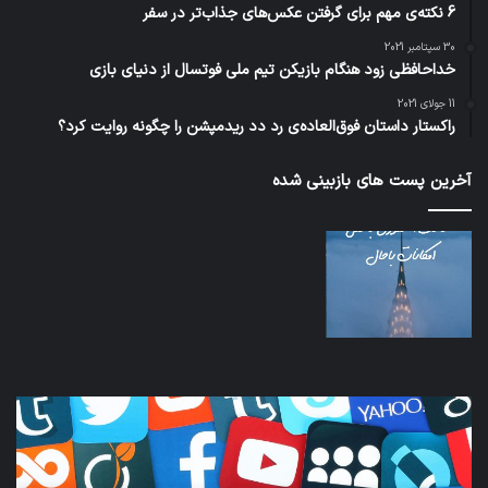
6 نکته‌ی مهم برای گرفتن عکس‌های جذاب‌تر در سفر
30 سپتامبر 2021
خداحافظی زود هنگام بازیکن تیم ملی فوتسال از دنیای بازی
11 جولای 2021
راکستار داستان فوق‌العاده‌ی رد دد ریدمپشن را چگونه روایت کرد؟
آخرین پست های بازبینی شده
کدام
نخس
برنامه‌های
وسی
پیام‌رسان
کامل
اطلاعات
خود