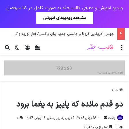
ویدیو آموزش و معرفی قالب جنّه به صورت کامل در 18 سرفصل
مشاهده ویدیوهای آموزشی
یک‌چهارم مرگ‌های روزانه کرونا در خوزستان / نگرانی از گسترش ویروس انگلیسی در تهران
منو
ورود
دیدن سبد خرید
تغییر پو
جس
خانه
دو ﻗﺪﻡ ﻣﺎﻧﺪﻩ ﮐﻪ ‎ﭘﺎﯾﯿﺰ ﺑﻪ ﯾﻐﻤﺎ ﺑﺮﻭﺩ
ارسال
ژاکت
16 ژوئن 2026
آخرین به روز رسانی: 16 ژوئن 2026
0
ایمیل
11
کمتر از یک دقیقه