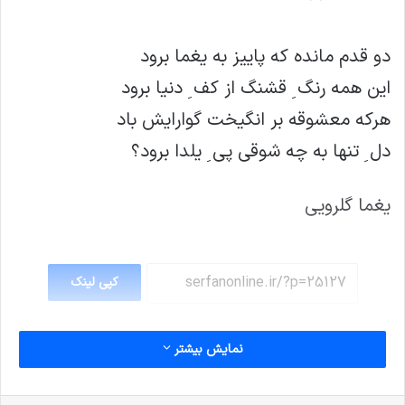
‏دو ﻗﺪﻡ ﻣﺎﻧﺪﻩ ﮐﻪ ‎ﭘﺎﯾﯿﺰ ﺑﻪ ﯾﻐﻤﺎ ﺑﺮﻭﺩ
ﺍﯾﻦ ﻫﻤﻪ ﺭﻧﮓ ِ ﻗﺸﻨﮓ ﺍﺯ ﮐﻒ ِ ﺩﻧﯿﺎ ﺑﺮﻭﺩ
ﻫﺮﮐﻪ ﻣﻌﺸﻮﻗﻪ ﺑﺮ ﺍﻧﮕﯿﺨﺖ ﮔﻮﺍﺭﺍﯾﺶ ﺑﺎﺩ
ﺩﻝ ِ ﺗﻨﻬﺎ ﺑﻪ ﭼﻪ ﺷﻮﻗﯽ ﭘﯽ ِ ‎ﯾﻠﺪﺍ ﺑﺮﻭﺩ؟
یغما گلرویی
کپی لینک
نمایش بیشتر