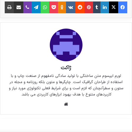
فیس بوک
X
لینکدین
‫تامبلر
‫پین‌ترست
‫رددیت
‫VKontakte
پاکت
واتس آپ
‫Odnoklassniki
تلگرام
وایبر
اشتراک گذاری از طریق ایمیل
چاپ
ژاکت
لورم ایپسوم متن ساختگی با تولید سادگی نامفهوم از صنعت چاپ و با
استفاده از طراحان گرافیک است. چاپگرها و متون بلکه روزنامه و مجله در
ستون و سطرآنچنان که لازم است و برای شرایط فعلی تکنولوژی مورد نیاز و
کاربردهای متنوع با هدف بهبود ابزارهای کاربردی می باشد.
وبسایت