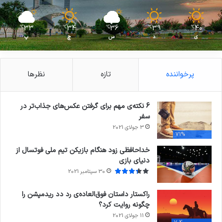
33
34
36
39
40
℃
℃
℃
℃
℃
ی
د
س
چ
پ
پرخواننده
تازه
نظرها
6 نکته‌ی مهم برای گرفتن عکس‌های جذاب‌تر در
سفر
3 جولای 2021
71%
خداحافظی زود هنگام بازیکن تیم ملی فوتسال از
دنیای بازی
30 سپتامبر 2021
راکستار داستان فوق‌العاده‌ی رد دد ریدمپشن را
چگونه روایت کرد؟
11 جولای 2021