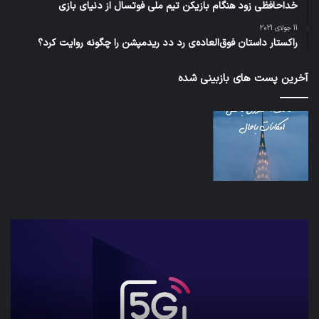
خداحافظی زود هنگام بازیکن تیم ملی فوتسال از دنیای بازی
11 جولای 2021
راکستار داستان فوق‌العاده‌ی رد دد ریدمپشن را چگونه روایت کرد؟
آخرین پست های بازبینی شده
شبکه
کدام
5G
برنام
می‌تواند
پیام‌
باعث
اطلاع
سقوط
کاربر
هواپیما
را
شود
واقعا