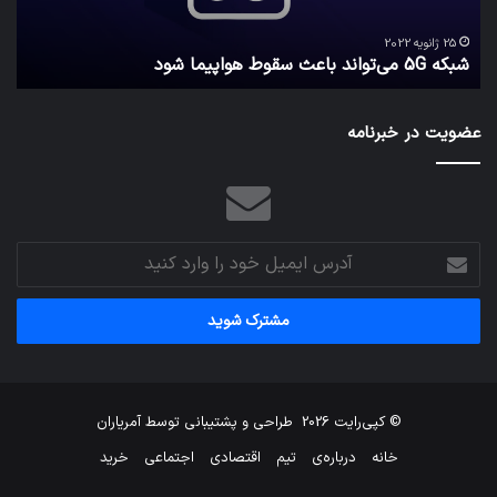
امن
29
کد
نگه
25 ژانویه 2022
شبکه 5G می‌تواند باعث سقوط هواپیما شود
می
می‌دا
عضویت در خبرنامه
آدرس
ایمیل
خود
را
وارد
کنید
© کپی‌رایت 2026
طراحی و پشتیبانی توسط
آمریاران
خانه
درباره‌ی
تیم
اقتصادی
اجتماعی
خرید