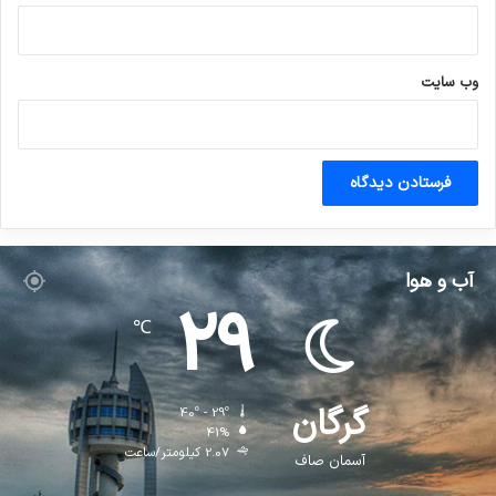
وب‌ سایت
آب و هوا
29
℃
گرگان
40º - 29º
41%
2.07 کیلومتر/ساعت
آسمان صاف