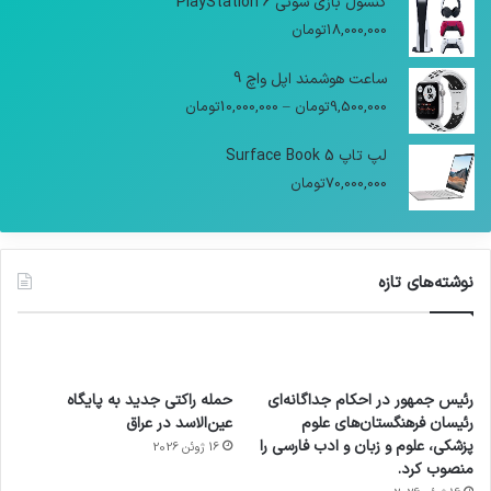
کنسول بازی سونی PlayStation 6
18,000,000
تومان
ساعت هوشمند اپل واچ 9
9,500,000
تومان
–
10,000,000
تومان
لپ تاپ Surface Book 5
70,000,000
تومان
نوشته‌های تازه
رئیس جمهور در احکام جداگانه‌ای
حمله راکتی جدید به پایگاه
رئیسان فرهنگستان‌های علوم
عین‌الاسد در عراق
پزشکی، علوم و زبان و ادب فارسی را
16 ژوئن 2026
منصوب کرد.