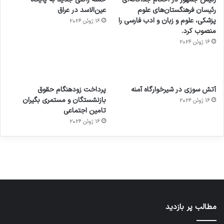
رئیسان فرهنگستان‌های علوم
عین‌الاسد در عراق
پزشکی، علوم و زبان و ادب فارسی را
16 ژوئن 2026
منصوب کرد.
16 ژوئن 2026
آماده
ی سفر
عکاسی
هدفون
ورزش با
برای
مجازی
با طعم
های
آتش سوزی در شیرخوارگاه آمنه
پرداخت زودهنگام حقوق
ساعت
کشف
…
2023
بازنشستگان و مستمری بگیران
16 ژوئن 2026
هوشمند
توسط
توسط
توسط
توسط
تامین اجتماعی
ژاکت
ژاکت
توسط
ژاکت
ژاکت
در
در
ژاکت
16 ژوئن 2026
در
در
دسامبر
دسامبر
در دسامبر
دسامبر
دسامبر
12, 2022
12, 2022
12, 2022
12, 2022
12, 2022
مطالب پر بازدید