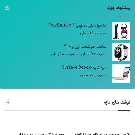
پیشنهاد ویژه
کنسول بازی سونی PlayStation 6
18,000,000
تومان
ساعت هوشمند اپل واچ 9
9,500,000
تومان
–
10,000,000
تومان
لپ تاپ Surface Book 5
70,000,000
تومان
نوشته‌های تازه
رئیس جمهور در احکام جداگانه‌ای
حمله راکتی جدید به پایگاه