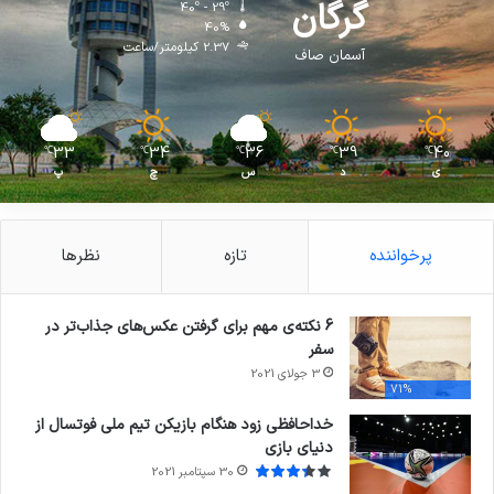
گرگان
40º - 29º
40%
2.37 کیلومتر/ساعت
آسمان صاف
33
34
36
39
40
℃
℃
℃
℃
℃
ی
د
س
چ
پ
پرخواننده
تازه
نظرها
6 نکته‌ی مهم برای گرفتن عکس‌های جذاب‌تر در
سفر
3 جولای 2021
71%
خداحافظی زود هنگام بازیکن تیم ملی فوتسال از
دنیای بازی
30 سپتامبر 2021