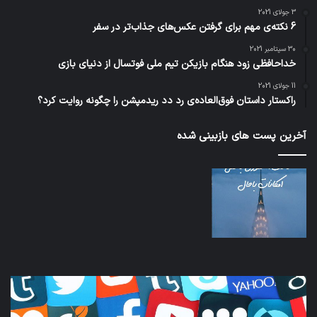
3 جولای 2021
6 نکته‌ی مهم برای گرفتن عکس‌های جذاب‌تر در سفر
30 سپتامبر 2021
خداحافظی زود هنگام بازیکن تیم ملی فوتسال از دنیای بازی
11 جولای 2021
راکستار داستان فوق‌العاده‌ی رد دد ریدمپشن را چگونه روایت کرد؟
آخرین پست های بازبینی شده
نخستین
تداب
وسیله
زما
کاملا
خوا