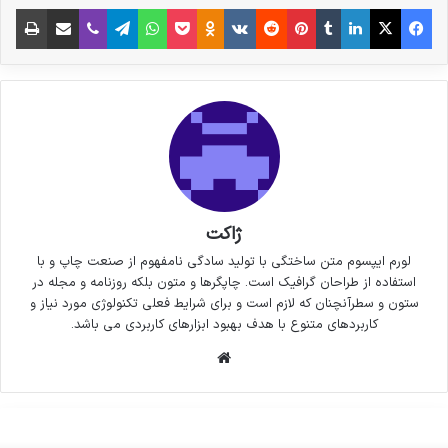
فیس بوک
X
لینکدین
‫تامبلر
‫پین‌ترست
‫رددیت
‫VKontakte
پاکت
واتس آپ
‫Odnoklassniki
تلگرام
وایبر
اشتراک گذاری از طریق ایمیل
چاپ
ژاکت
لورم ایپسوم متن ساختگی با تولید سادگی نامفهوم از صنعت چاپ و با
استفاده از طراحان گرافیک است. چاپگرها و متون بلکه روزنامه و مجله در
ستون و سطرآنچنان که لازم است و برای شرایط فعلی تکنولوژی مورد نیاز و
کاربردهای متنوع با هدف بهبود ابزارهای کاربردی می باشد.
وبسایت