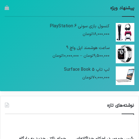
پیشنهاد ویژه
کنسول بازی سونی PlayStation 6
18,000,000
تومان
ساعت هوشمند اپل واچ 9
9,500,000
تومان
–
10,000,000
تومان
لپ تاپ Surface Book 5
70,000,000
تومان
نوشته‌های تازه
رئیس جمهور در احکام جداگانه‌ای
حمله راکتی جدید به پایگاه