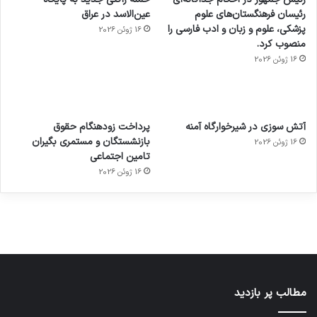
رئیسان فرهنگستان‌های علوم
عین‌الاسد در عراق
پزشکی، علوم و زبان و ادب فارسی را
16 ژوئن 2026
منصوب کرد.
16 ژوئن 2026
آماده
ی سفر
عکاسی
هدفون
ورزش با
برای
مجازی
با طعم
های
آتش سوزی در شیرخوارگاه آمنه
پرداخت زودهنگام حقوق
ساعت
کشف
…
2023
بازنشستگان و مستمری بگیران
16 ژوئن 2026
هوشمند
توسط
توسط
توسط
توسط
تامین اجتماعی
ژاکت
ژاکت
توسط
ژاکت
ژاکت
در
در
ژاکت
16 ژوئن 2026
در
در
دسامبر
دسامبر
در دسامبر
دسامبر
دسامبر
12, 2022
12, 2022
12, 2022
12, 2022
12, 2022
مطالب پر بازدید