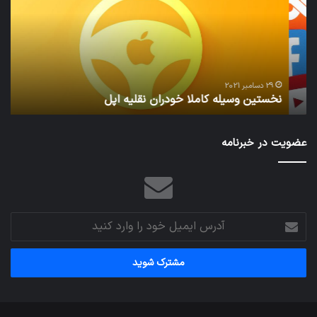
خودران
و
نقلیه
بید
اپل
29 دسامبر 2021
نخستین وسیله کاملا خودران نقلیه اپل
ت
عضویت در خبرنامه
آدرس
ایمیل
خود
را
وارد
کنید