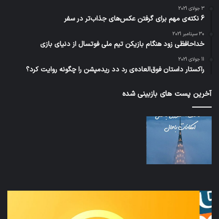
3 جولای 2021
6 نکته‌ی مهم برای گرفتن عکس‌های جذاب‌تر در سفر
30 سپتامبر 2021
خداحافظی زود هنگام بازیکن تیم ملی فوتسال از دنیای بازی
11 جولای 2021
راکستار داستان فوق‌العاده‌ی رد دد ریدمپشن را چگونه روایت کرد؟
آخرین پست های بازبینی شده
نخستین
تداب
وسیله
زما
کاملا
خوا