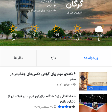
گرگان
35º - 26º
72%
3.02 کیلومتر/ساعت
آسمان صاف
34
39
41
39
35
℃
℃
℃
℃
℃
ج
ش
ی
د
س
پرخواننده
تازه
نظرها
6 نکته‌ی مهم برای گرفتن عکس‌های جذاب‌تر در
سفر
3 جولای 2021
71%
خداحافظی زود هنگام بازیکن تیم ملی فوتسال از
دنیای بازی
30 سپتامبر 2021