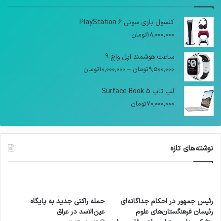
کنسول بازی سونی PlayStation 6
18,000,000
تومان
ساعت هوشمند اپل واچ 9
9,500,000
تومان
–
10,000,000
تومان
لپ تاپ Surface Book 5
70,000,000
تومان
نوشته‌های تازه
رئیس جمهور در احکام جداگانه‌ای
حمله راکتی جدید به پایگاه
رئیسان فرهنگستان‌های علوم
عین‌الاسد در عراق