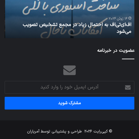
مجمع
هوا
تشخیص
شود
تصویب
16 ژوئن 2026
اف‌ای‌تی‌اف به احتمال زیاد در مجمع تشخیص تصویب
می‌شود
می‌شود
شبکه 
عضویت در خبرنامه
آدرس
ایمیل
خود
را
وارد
کنید
© کپی‌رایت 2026
طراحی و پشتیبانی توسط
آمریاران