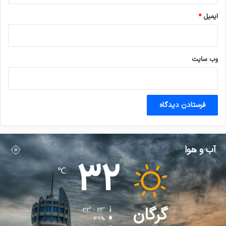
ایمیل
*
وب‌ سایت
آب و هوا
32
℃
گرگان
32º - 26º
49%