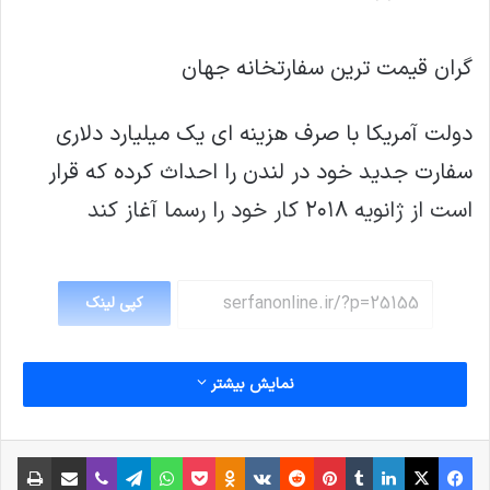
گران قیمت ترین سفارتخانه جهان‎
دولت آمریکا با صرف هزینه ای یک میلیارد دلاری
سفارت جدید خود در لندن را احداث کرده که قرار
است از ژانویه ۲۰۱۸ کار خود را رسما آغاز کند
کپی لینک
نمایش بیشتر
فیس بوک
X
لینکدین
‫تامبلر
‫پین‌ترست
‫رددیت
‫VKontakte
پاکت
واتس آپ
‫Odnoklassniki
تلگرام
وایبر
اشتراک گذاری از طریق ایمیل
چاپ