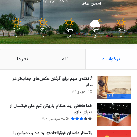
2.55 کیلومتر/ساعت
آسمان صاف
39
40
39
36
30
℃
℃
℃
℃
℃
پ
ج
ش
ی
د
پرخواننده
تازه
نظرها
6 نکته‌ی مهم برای گرفتن عکس‌های جذاب‌تر در
سفر
3 جولای 2021
71%
خداحافظی زود هنگام بازیکن تیم ملی فوتسال از
دنیای بازی
30 سپتامبر 2021
راکستار داستان فوق‌العاده‌ی رد دد ریدمپشن را