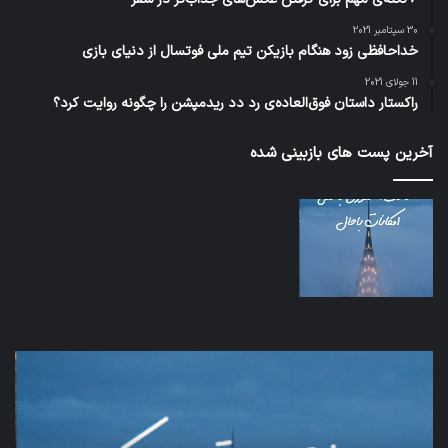
30 سپتامبر 2021
خداحافظی زود هنگام بازیکن تیم ملی فوتسال از دنیای بازی
11 جولای 2021
راکستار داستان فوق‌العاده‌ی رد دد ریدمپشن را چگونه روایت کرد؟
آخرین پست های بازبینی شده
اف‌ای‌تی‌اف
شبک
به
5G
احتمال
می‌
زیاد
باع
در
سق