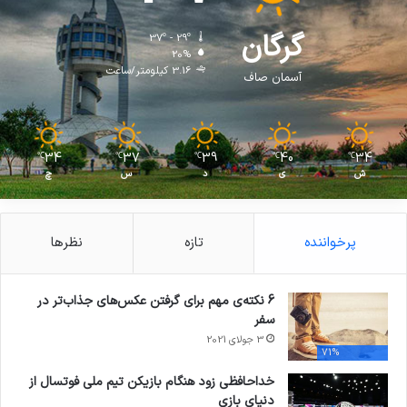
گرگان
37º - 29º
20%
3.16 کیلومتر/ساعت
آسمان صاف
34
37
39
40
34
℃
℃
℃
℃
℃
ش
ی
د
س
چ
پرخواننده
تازه
نظرها
6 نکته‌ی مهم برای گرفتن عکس‌های جذاب‌تر در
سفر
3 جولای 2021
71%
خداحافظی زود هنگام بازیکن تیم ملی فوتسال از
دنیای بازی