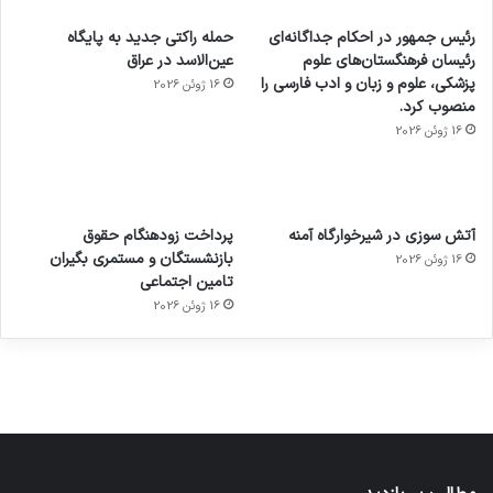
رئیس جمهور در احکام جداگانه‌ای
حمله راکتی جدید به پایگاه
رئیسان فرهنگستان‌های علوم
عین‌الاسد در عراق
پزشکی، علوم و زبان و ادب فارسی را
16 ژوئن 2026
منصوب کرد.
16 ژوئن 2026
آماده
ی سفر
عکاسی
هدفون
ورزش با
برای
مجازی
با طعم
های
آتش سوزی در شیرخوارگاه آمنه
پرداخت زودهنگام حقوق
ساعت
کشف
…
2023
بازنشستگان و مستمری بگیران
16 ژوئن 2026
هوشمند
توسط
توسط
توسط
توسط
تامین اجتماعی
ژاکت
ژاکت
توسط
ژاکت
ژاکت
در
در
ژاکت
16 ژوئن 2026
در
در
دسامبر
دسامبر
در دسامبر
دسامبر
دسامبر
12, 2022
12, 2022
12, 2022
12, 2022
12, 2022