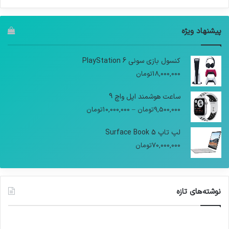
پیشنهاد ویژه
کنسول بازی سونی PlayStation 6
18,000,000
تومان
ساعت هوشمند اپل واچ 9
9,500,000
تومان
–
10,000,000
تومان
لپ تاپ Surface Book 5
70,000,000
تومان
نوشته‌های تازه