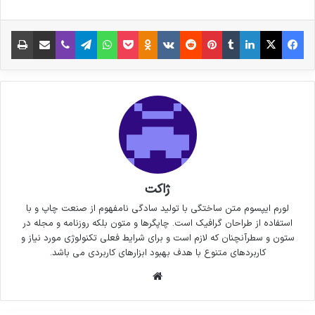
فیس بوک
X
لینکدین
‫تامبلر
‫پین‌ترست
‫رددیت
‫VKontakte
پاکت
واتس آپ
‫Odnoklassniki
تلگرام
وایبر
اشتراک گذاری از طریق ایمیل
چاپ
ژاکت
لورم ایپسوم متن ساختگی با تولید سادگی نامفهوم از صنعت چاپ و با
استفاده از طراحان گرافیک است. چاپگرها و متون بلکه روزنامه و مجله در
ستون و سطرآنچنان که لازم است و برای شرایط فعلی تکنولوژی مورد نیاز و
کاربردهای متنوع با هدف بهبود ابزارهای کاربردی می باشد.
وبسایت