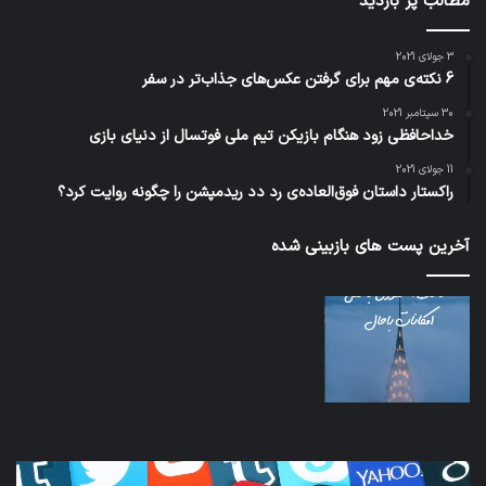
مطالب پر بازدید
3 جولای 2021
6 نکته‌ی مهم برای گرفتن عکس‌های جذاب‌تر در سفر
30 سپتامبر 2021
خداحافظی زود هنگام بازیکن تیم ملی فوتسال از دنیای بازی
11 جولای 2021
راکستار داستان فوق‌العاده‌ی رد دد ریدمپشن را چگونه روایت کرد؟
آخرین پست های بازبینی شده
کدام
نخس