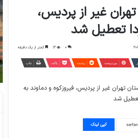
هران غیر از پردیس،
ردا تعطیل شد
0
12
کمتر از یک دقیقه
ر
‫پین‌ترست
‫رددیت
پاکت
چاپ
 تهران غیر از پردیس، فیروزکوه و دماوند به
جوراب بپوشید،آن هم روی کفش!
سیستم مکالمه صوتی تلگرام به اذعان همه
دستگاه های اطلاعاتی و امنیتی خلاف امنیت
کشور بود
کپی لینک