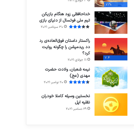
3 جولای 2021
71%
خداحافظی زود هنگام بازیکن
تیم ملی فوتسال از دنیای بازی
30 سپتامبر 2021
راکستار داستان فوق‌العاده‌ی رد
دد ریدمپشن را چگونه روایت
کرد؟
7.4
11 جولای 2021
نیمه شعبان، ولادت حضرت
مهدی (عج)
20 نوامبر 2021
نخستین وسیله کاملا خودران
نقلیه اپل
29 دسامبر 2021