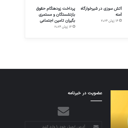
آتش سوزی در شیرخوارگاه
پرداخت زودهنگام حقوق
آمنه
بازنشستگان و مستمری
بگیران تامین اجتماعی
16 ژوئن 2026
م
هدفون های 2023
16 ژوئن 2026
توسط ژاکت
در دسامبر 12, 2022
تدابیر
عضویت در خبرنامه
اف‌ای‌تی‌اف
زمانی
به
خواب
احتمال
و
زیاد
بیداری
در
مجمع
آدرس