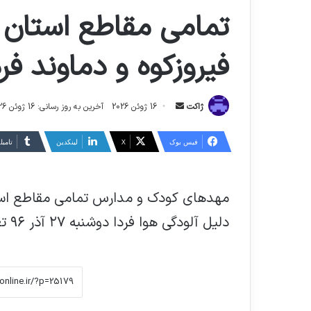
تمامی مقاطع استان ت
فیروزکوه و دماوند ف
ارسال
ژاکت
16 ژوئن 2026
آخرین به روز رسانی: 16 ژوئن 2026
ایمیل
فیس بوک
X
لینکدین
‫تامبل
مهدهای کودک و مدارس تمامی مقاطع استان
دلیل آلودگی هوا فردا دوشنبه ۲۷ آذر ۹۶ تعطیل شد