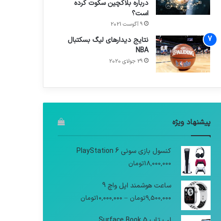
درباره بلاکچین سکوت کرده
است؟
9 آگوست 2021
نتایج دیدار‌های لیگ بسکتبال
NBA
29 جولای 2020
پیشنهاد ویژه
کنسول بازی سونی PlayStation 6
18,000,000
تومان
ساعت هوشمند اپل واچ 9
9,500,000
تومان
–
10,000,000
تومان
لپ تاپ Surface Book 5