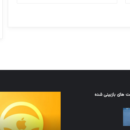
ورزش با ساعت هوشمند
عکاسی با طع
توسط ژاکت
توسط ژاکت
در دسامبر 12, 2022
در دسامبر 12, 2022
 های بازبینی شده
نخستین
های
وسیله
سان
کاملا
ت
خودران
نقلیه
اپل