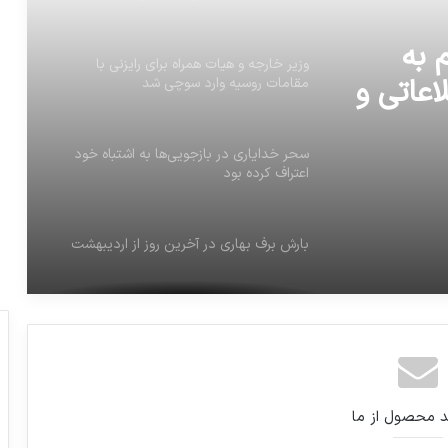
کشور بود
 به
وزیر خارجه و هیات همراه برای رایزنی با
عاتی و
مقامات روسیه وارد سوچی شد
ود
سحر خدایاری در بازجویی‌ها به اشتباه خود
اعتراف کرده بود
بارش برف بهاری در آخرین روز از اردیبهشت
دریافت‌های میلیاردی دو مجری تلویزیون از
موسسه ثامن‌الحجج
جوراب بپوشید،آن هم روی کفش!
د محصول از ما