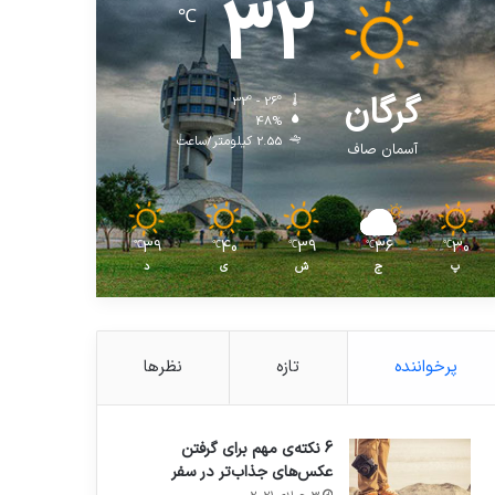
32
℃
گرگان
32º - 26º
48%
2.55 کیلومتر/ساعت
آسمان صاف
39
40
39
36
30
℃
℃
℃
℃
℃
پ
ج
ش
ی
د
پرخواننده
تازه
نظرها
6 نکته‌ی مهم برای گرفتن
عکس‌های جذاب‌تر در سفر