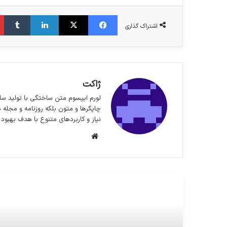
فیس بوک
X
لینکدین
‫تا
اشتراک گذاری
ژاکت
لورم ایپسوم متن ساختگی با تولید سا
چاپگرها و متون بلکه روزنامه و مجله 
نیاز و کاربردهای متنوع با هدف بهبود 
وبسایت
مطالعه بعدی