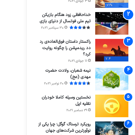
3 جولای 2021
71%
خداحافظی زود هنگام بازیکن
تیم ملی فوتسال از دنیای بازی
30 سپتامبر 2021
راکستار داستان فوق‌العاده‌ی رد
دد ریدمپشن را چگونه روایت
کرد؟
7.4
11 جولای 2021
نیمه شعبان، ولادت حضرت
مهدی (عج)
20 نوامبر 2021
نخستین وسیله کاملا خودران
نقلیه اپل
29 دسامبر 2021
رویکرد ترسناک گوگل؛ چرا یکی از
نوآورترین شرکت‌های جهان