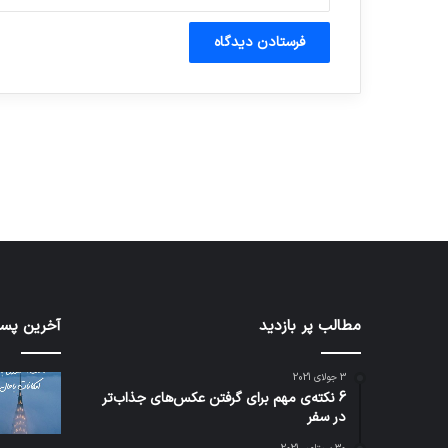
آماده برای کشف
ی سفر مجازی …
توسط ژاکت
توسط ژاکت
در دسامبر 12, 2022
در دسامبر 12, 2022
شبکه
مطالب پر بازدید
کدام
آخرین پست
5G
برنامه‌
می‌تواند
پیام‌ر
3 جولای 2021
باعث
اطلاعا
6 نکته‌ی مهم برای گرفتن عکس‌های جذاب‌تر
سقوط
کاربران
در سفر
هواپیما
را