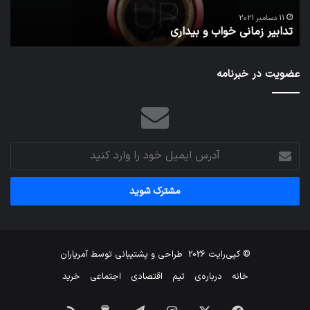
تص
ا
می‌
11 دسامبر 2021
تدابیر زمانی خواب و بیداری
م
عضویت در خبرنامه
آدرس
ایمیل
خود
را
وارد
کنید
© کپی‌رایت 2026
طراحی و پشتیبانی توسط
آمریاران
خانه
درباره‌ی
تیم
اقتصادی
اجتماعی
خرید