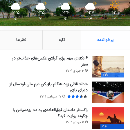
35
35
34
37
39
℃
℃
℃
℃
℃
د
س
چ
پ
ج
پرخواننده
تازه
نظرها
6 نکته‌ی مهم برای گرفتن عکس‌های جذاب‌تر در
سفر
3 جولای 2021
71%
خداحافظی زود هنگام بازیکن تیم ملی فوتسال از
دنیای بازی
30 سپتامبر 2021
راکستار داستان فوق‌العاده‌ی رد دد ریدمپشن را
چگونه روایت کرد؟
11 جولای 2021
7.4