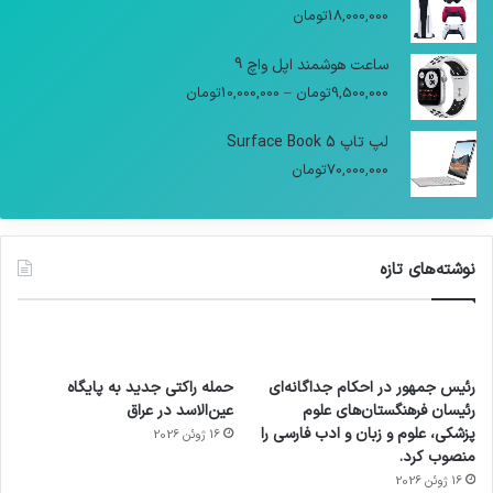
18,000,000
تومان
ساعت هوشمند اپل واچ 9
9,500,000
تومان
–
10,000,000
تومان
لپ تاپ Surface Book 5
70,000,000
تومان
نوشته‌های تازه
رئیس جمهور در احکام جداگانه‌ای
حمله راکتی جدید به پایگاه
رئیسان فرهنگستان‌های علوم
عین‌الاسد در عراق
پزشکی، علوم و زبان و ادب فارسی را
16 ژوئن 2026
منصوب کرد.
16 ژوئن 2026