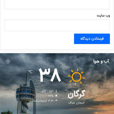
وب‌ سایت
آب و هوا
38
℃
گرگان
39º - 28º
22%
3.12 کیلومتر/ساعت
آسمان صاف