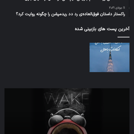
11 جولای 2021
راکستار داستان فوق‌العاده‌ی رد دد ریدمپشن را چگونه روایت کرد؟
آخرین پست های بازبینی شده
تدابیر
اف‌ا
زمانی
به
خواب
احت
و
زیاد
بیداری
در
مج
تش