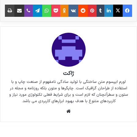
فیس بوک
X
لینکدین
‫تامبلر
‫پین‌ترست
‫رددیت
‫VKontakte
پاکت
واتس آپ
‫Odnoklassniki
تلگرام
وایبر
اشتراک گذاری از طریق ایمیل
چاپ
ژاکت
لورم ایپسوم متن ساختگی با تولید سادگی نامفهوم از صنعت چاپ و با
استفاده از طراحان گرافیک است. چاپگرها و متون بلکه روزنامه و مجله در
ستون و سطرآنچنان که لازم است و برای شرایط فعلی تکنولوژی مورد نیاز و
کاربردهای متنوع با هدف بهبود ابزارهای کاربردی می باشد.
وبسایت