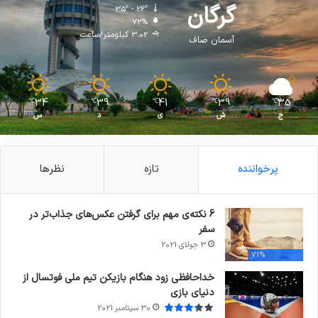
گرگان
35º - 26º
72%
3.02 کیلومتر/ساعت
آسمان صاف
34
39
41
39
35
℃
℃
℃
℃
℃
ج
ش
ی
د
س
پرخواننده
تازه
نظرها
6 نکته‌ی مهم برای گرفتن عکس‌های جذاب‌تر در
سفر
3 جولای 2021
71%
خداحافظی زود هنگام بازیکن تیم ملی فوتسال از
دنیای بازی
30 سپتامبر 2021