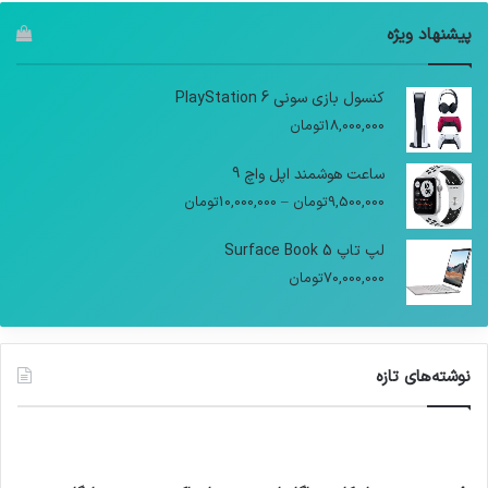
پیشنهاد ویژه
کنسول بازی سونی PlayStation 6
18,000,000
تومان
ساعت هوشمند اپل واچ 9
9,500,000
تومان
–
10,000,000
تومان
لپ تاپ Surface Book 5
70,000,000
تومان
نوشته‌های تازه