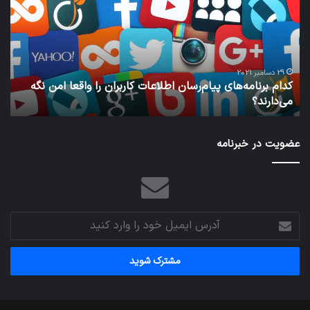
خودران
نقلیه
اپل
کاربران را واقعا امن نگه
29 دسامبر 2021
نخستین وسیله کاملا خودران نقلیه اپل
عضویت در خبرنامه
آدرس
ایمیل
خود
را
وارد
کنید