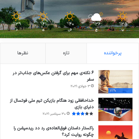
39
41
40
36
35
℃
℃
℃
℃
℃
پ
ج
ش
ی
د
پرخواننده
تازه
نظرها
6 نکته‌ی مهم برای گرفتن عکس‌های جذاب‌تر در
سفر
3 جولای 2021
71%
خداحافظی زود هنگام بازیکن تیم ملی فوتسال از
دنیای بازی
30 سپتامبر 2021
راکستار داستان فوق‌العاده‌ی رد دد ریدمپشن را
چگونه روایت کرد؟