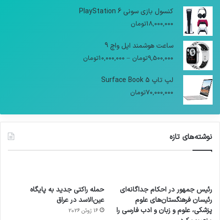
کنسول بازی سونی PlayStation 6
18,000,000
تومان
ساعت هوشمند اپل واچ 9
9,500,000
تومان
–
10,000,000
تومان
لپ تاپ Surface Book 5
70,000,000
تومان
نوشته‌های تازه
رئیس جمهور در احکام جداگانه‌ای
حمله راکتی جدید به پایگاه
رئیسان فرهنگستان‌های علوم
عین‌الاسد در عراق
پزشکی، علوم و زبان و ادب فارسی را
16 ژوئن 2026