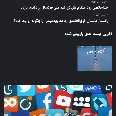
30 سپتامبر 2021
خداحافظی زود هنگام بازیکن تیم ملی فوتسال از دنیای بازی
11 جولای 2021
راکستار داستان فوق‌العاده‌ی رد دد ریدمپشن را چگونه روایت کرد؟
آخرین پست های بازبینی شده
نخستین
وسیله
کاملا
خودران
نقلیه
اپل