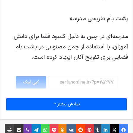
پشت بام تفریحی مدرسه
مدرسه‌ای در چین به دلیل کمبود فضا برای دانش
آموزان، با استفاده از چمن مصنوعی در پشت بام
فضایی برای تفریح آنان ایجاد کرده است.
کپی لینک
نمایش بیشتر
فیس بوک
X
لینکدین
‫تامبلر
‫پین‌ترست
‫رددیت
‫VKontakte
پاکت
واتس آپ
‫Odnoklassniki
تلگرام
وایبر
اشتراک گذاری از طریق ایمیل
چاپ