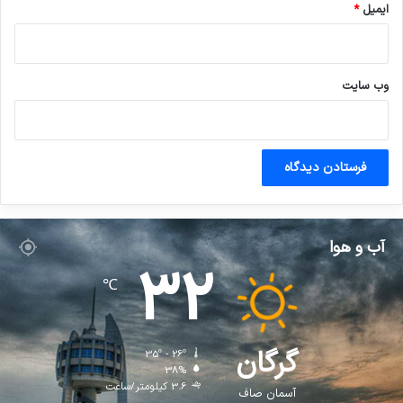
ایمیل
*
وب‌ سایت
آب و هوا
32
℃
گرگان
35º - 26º
38%
3.6 کیلومتر/ساعت
آسمان صاف