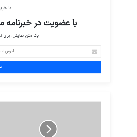
با خری
با عضویت در خبرنامه ما
یک متن نمایش، برای 
آدرس
ایمیل
خود
را
وارد
کنید