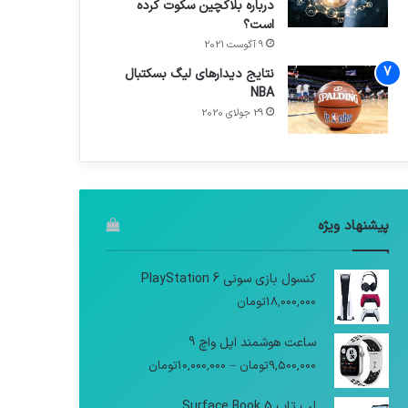
درباره بلاکچین سکوت کرده
است؟
9 آگوست 2021
نتایج دیدار‌های لیگ بسکتبال
NBA
29 جولای 2020
پیشنهاد ویژه
کنسول بازی سونی PlayStation 6
18,000,000
تومان
ساعت هوشمند اپل واچ 9
9,500,000
تومان
–
10,000,000
تومان
لپ تاپ Surface Book 5