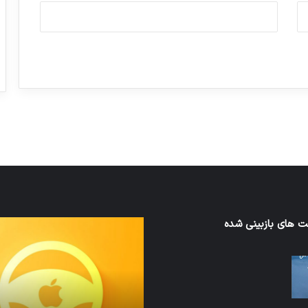
ورزش با ساعت هوشمند
عکاسی با طع
توسط ژاکت
توسط ژاکت
در دسامبر 12, 2022
در دسامبر 12, 2022
 های بازبینی شده
نخستین
های
وسیله
سان
کاملا
ت
خودران
نقلیه
اپل