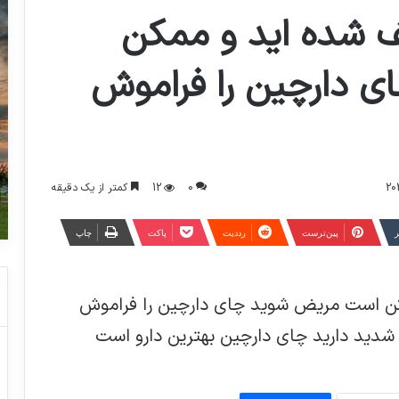
 شده اید و ممکن
 دارچین را فراموش
0
12
کمتر از یک دقیقه
ر
‫پین‌ترست
‫رددیت
پاکت
چاپ
ن است مریض شوید چای دارچین را فراموش
 شدید دارید چای دارچین بهترین دارو است