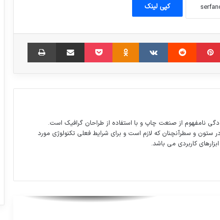
کپی لینک
استقلال تهران امشب با العین روبرو می‌شود
مبلر
‫پین‌ترست
‫رددیت
‫VKontakte
‫Odnoklassniki
پاکت
اشتراک گذاری از طریق ایمیل
چاپ
تصورش هم ترسناکه
بازار خرید و فروش موی طبیعی زنان
دگی نامفهوم از صنعت چاپ و با استفاده از طراحان گرافیک است.
دیدار قائم مقام وزارت امور خارجه سوئد با
در ستون و سطرآنچنان که لازم است و برای شرایط فعلی تکنولوژی مورد
عراقچی
ابزارهای کاربردی می باشد.
ورود هر دو فروند هواپيماى جديد برجامی
هما به حريم هوايى جمهوري اسلامي