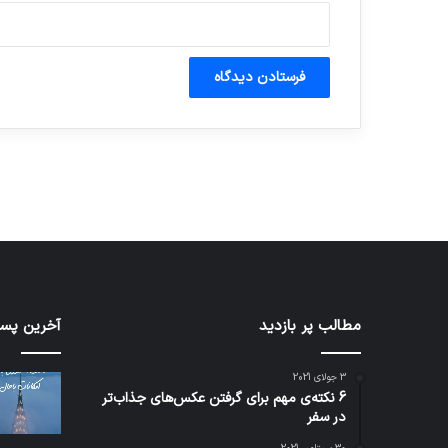
آماده برای کشف
ی سفر مجازی …
توسط ژاکت
توسط ژاکت
در دسامبر 12, 2022
در دسامبر 12, 2022
شبکه
مطالب پر بازدید
کدام
آخرین پست
5G
برنامه‌
می‌تواند
پیام‌ر
3 جولای 2021
باعث
اطلاعا
6 نکته‌ی مهم برای گرفتن عکس‌های جذاب‌تر
سقوط
کاربران
در سفر
هواپیما
را