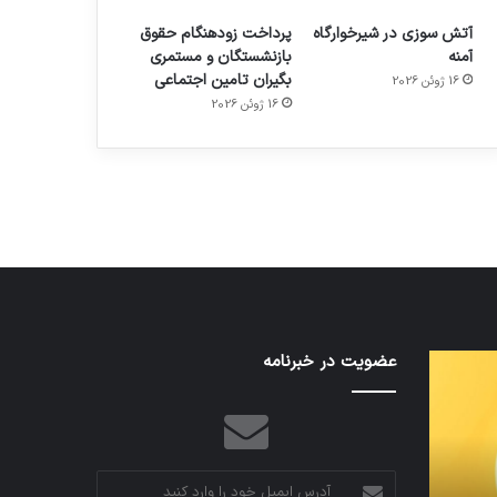
آتش سوزی در شیرخوارگاه
پرداخت زودهنگام حقوق
آمنه
بازنشستگان و مستمری
بگیران تامین اجتماعی
16 ژوئن 2026
م
هدفون های 2023
16 ژوئن 2026
توسط ژاکت
در دسامبر 12, 2022
تدابیر
عضویت در خبرنامه
اف‌ای‌تی‌اف
زمانی
به
خواب
احتمال
و
زیاد
بیداری
در
مجمع
آدرس