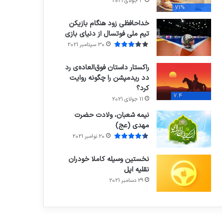
3 جولای 2021
71%
خداحافظی زود هنگام بازیکن
تیم ملی فوتسال از دنیای بازی
30 سپتامبر 2021
راکستار داستان فوق‌العاده‌ی رد
دد ریدمپشن را چگونه روایت
کرد؟
7.4
11 جولای 2021
نیمه شعبان، ولادت حضرت
مهدی (عج)
20 نوامبر 2021
نخستین وسیله کاملا خودران
نقلیه اپل
29 دسامبر 2021