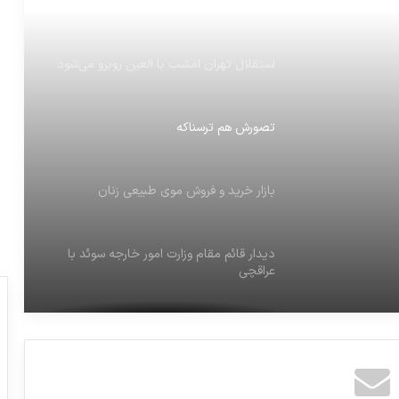
ایموجی های ویژه نامزدهای توپ طلا 2018
استقلال تهران امشب با العین روبرو می‌شود
تصورش هم ترسناکه
بازار خرید و فروش موی طبیعی زنان
دیدار قائم مقام وزارت امور خارجه سوئد با
عراقچی
ورود هر دو فروند هواپيماى جديد برجامی
هما به حريم هوايى جمهوري اسلامي