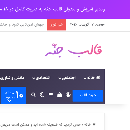
ویدیو آموزش و معرفی قالب جنّه به صورت کامل در 18 سرفصل
جمعه, 7 آگوست 2026
یک‌چهارم مرگ‌های روزانه کر
خبر فوری
خانه
اجتماعی
اقتصادی
دانش و فناوری
10
مقاله
ورود
سایدبار
دیدن سبد خرید
تغییر پوسته
جستجو برای
خرید قالب
محبوب
خانه
/
حس کردید که ضعیف شده اید و ممکن است مریض شو