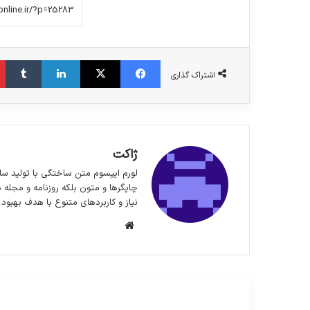
فیس بوک
X
لینکدین
‫تا
اشتراک گذاری
ژاکت
لورم ایپسوم متن ساختگی با تولید سا
چاپگرها و متون بلکه روزنامه و مجله 
نیاز و کاربردهای متنوع با هدف بهبود 
وبسایت
مطالعه بعدی