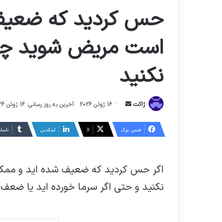
حس کردید که ضعیف
است مریض شوید چای
نکنید
ارسال
ژاکت
16 ژوئن 2026
آخرین به روز رسانی: 16 ژوئن 2026
ایمیل
فیس بوک
X
لینکدین
‫تامبل
اگر حس کردید که ضعیف شده اید و ممک
نکنید و حتی اگر سرما خورده اید یا ضعف