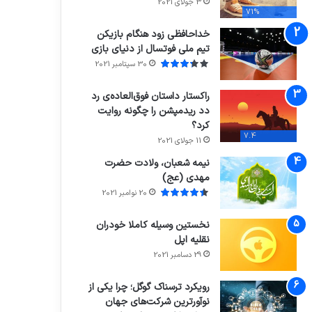
3 جولای 2021
71%
خداحافظی زود هنگام بازیکن
تیم ملی فوتسال از دنیای بازی
30 سپتامبر 2021
راکستار داستان فوق‌العاده‌ی رد
دد ریدمپشن را چگونه روایت
کرد؟
7.4
11 جولای 2021
نیمه شعبان، ولادت حضرت
مهدی (عج)
20 نوامبر 2021
نخستین وسیله کاملا خودران
نقلیه اپل
29 دسامبر 2021
رویکرد ترسناک گوگل؛ چرا یکی از
نوآورترین شرکت‌های جهان