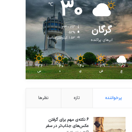
30
℃
گرگان
36º - 27º
52%
1.53 کیلومتر/ساعت
ابرهای پراکنده
34
40
40
39
36
℃
℃
℃
℃
℃
ج
ش
ی
د
س
پرخواننده
تازه
نظرها
6 نکته‌ی مهم برای گرفتن
عکس‌های جذاب‌تر در سفر